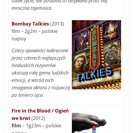
sobie życie, ale utrudnia to skrywana przez nią
mroczna tajemnica.
Bombay Talkies
(2013)
film – 2g2m – polskie
napisy
Cztery opowieści nakręcone
przez czterech najlepszych
hinduskich reżyserów
ukazują całą gamę ludzkich
emocji, a wśród nich
zmagania aktora z rozpaczą
po śmierci ojca.
Fire in the Blood / Ogień
we krwi
(2012)
film
– 1g23m – polskie