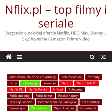
Przejdź
Nflix.pl – top filmy i
do
treści
seriale
Wszystko o polskiej ofercie Netflix, HBO Max, Disney+,
SkyShowtime i Amazon Prime Video
animowane dla dzieci i młodzieży
dokumentalne
dramaty
Filmy
Informacje
komedie
Netflix
Netflix Kids PL
Netflix PL
Netflix Polska
Nflix.pl
Polecamy
Polski dubbing
Polski lektor
Polskie napisy
przeboje kinowe
Przeznaczone do usunięcia
sci-fi/fantasy
Sensacyjne
Wiadomości
Wyszukiwarka
Zapowiedzi