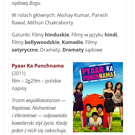
sądową Bogu.
W rolach głównych: Akshay Kumar, Paresh
Rawal, Mithun Chakraborty
Gatunki: Filmy
hinduskie
, Filmy w języku
hindi
,
Filmy
bollywoodzkie
,
Komedie
, Filmy
satyryczne
, Dramaty,
Dramaty
sądowe
Pyaar Ka Punchnama
(2011)
film – 2g29m – polskie
napisy
Trzem współlokatorom —
Rajatowi, Nishantowi
i Vikrantowi — odpowiada
kawalerski styl życia. Kiedy
jeden z nich się zakochuje,