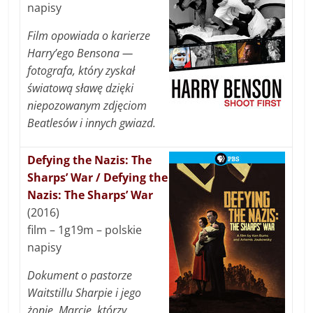
napisy
Film opowiada o karierze
Harry’ego Bensona —
fotografa, który zyskał
światową sławę dzięki
niepozowanym zdjęciom
Beatlesów i innych gwiazd.
Defying the Nazis: The
Sharps’ War / Defying the
Nazis: The Sharps’ War
(2016)
film – 1g19m – polskie
napisy
Dokument o pastorze
Waitstillu Sharpie i jego
żonie, Marcie, którzy