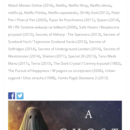
,
,
,
,
Watch Movies Online (2016)
Netflix
Netflix filmy
Netflix oferta
,
,
,
,
netflix pl
Netflix Polska
Netflix zapowiedzi
Oh My God (2012)
Peter
,
,
,
Pan / Piotruś Pan (2003)
Pyaar Ka Punchnama (2011)
Queen (2014)
,
RV / RV: Szalone wakacje na kółkach (2006)
Safe Haven / Bezpieczna
,
,
przystań (2013)
Secrets of Althorp - The Spencers (2013)
Secrets of
,
Scotland Yard / Tajemnice Scotland Yardu (2013)
Secrets of
,
,
Selfridges (2014)
Secrets of Underground London (2014)
Secrets of
,
,
,
Westminster (2014)
Shaitan (2011)
Special 26 (2013)
Tanu Weds
,
,
,
Manu (2011)
Terra (2015)
The Dark Crystal / Ciemny kryształ (1982)
,
The Pursuit of Happyness / W pogoni za szczęściem (2006)
Urban
,
Legend / Ulice strachu (1998)
Yamla Pagla Deewana 2 (2013)