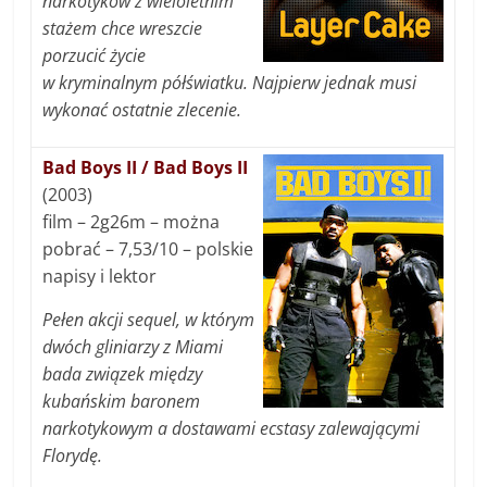
narkotyków z wieloletnim
stażem chce wreszcie
porzucić życie
w kryminalnym półświatku. Najpierw jednak musi
wykonać ostatnie zlecenie.
Bad Boys II / Bad Boys II
(2003)
film – 2g26m – można
pobrać – 7,53/10 – polskie
napisy i lektor
Pełen akcji sequel, w którym
dwóch gliniarzy z Miami
bada związek między
kubańskim baronem
narkotykowym a dostawami ecstasy zalewającymi
Florydę.