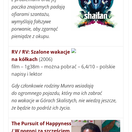
paczka znajomych padają
ofiarami szantażu,
wymyślają fałszywe
porwanie, aby zgarnąć
pieniądze z okupu.
RV / RV: Szalone wakacje
na kółkach
(2006)
film – 1g38m – można pobrać – 6,4/10 – polskie
napisy i lektor
Gdy członkowie rodziny Munro wsiadają
do ogromnego pojazdu, który ma ich zabrać
na wakacje w Górach Skalistych, nie wiedzą jeszcze,
że będzie to podróż ich życia.
The Pursuit of Happyness
/ W pogoni za szczęściem