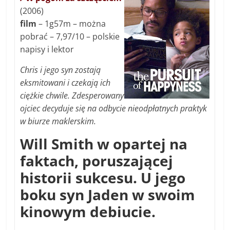
(2006)
film
– 1g57m – można
pobrać – 7,97/10 – polskie
napisy i lektor
Chris i jego syn zostają
eksmitowani i czekają ich
ciężkie chwile. Zdesperowany
ojciec decyduje się na odbycie nieodpłatnych praktyk
w biurze maklerskim.
Will Smith w opartej na
faktach, poruszającej
historii sukcesu. U jego
boku syn Jaden w swoim
kinowym debiucie.