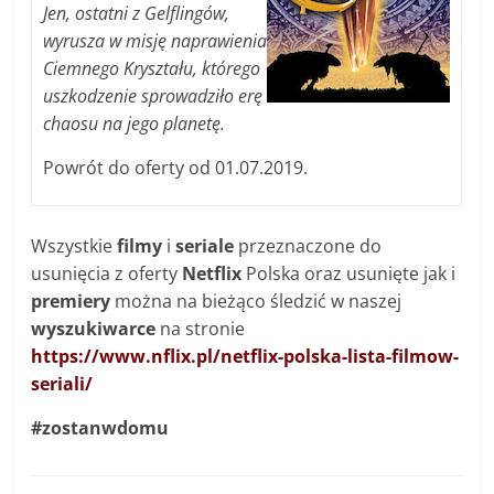
Jen, ostatni z Gelflingów,
wyrusza w misję naprawienia
Ciemnego Kryształu, którego
uszkodzenie sprowadziło erę
chaosu na jego planetę.
Powrót do oferty od 01.07.2019.
Wszystkie
filmy
i
seriale
przeznaczone do
usunięcia z oferty
Netflix
Polska oraz usunięte jak i
premiery
można na bieżąco śledzić w naszej
wyszukiwarce
na stronie
https://www.nflix.pl/netflix-polska-lista-filmow-
seriali/
#zostanwdomu