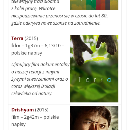
telewizyjny traci siódmą
z kolei pracę. Wkrótce
niespodziewanie przenosi się w czasie do lat 80.,
gdzie odkrywa nowe szanse na zatrudnienie.
Terra
(2015)
film
– 1g37m – 6,13/10 –
polskie napisy
Ujmujący film dokumentalny
o naszej relacji z innymi
żywymi stworzeniami oraz o
coraz większej izolacji
człowieka od natury.
Drishyam
(2015)
film – 2g42m – polskie
napisy