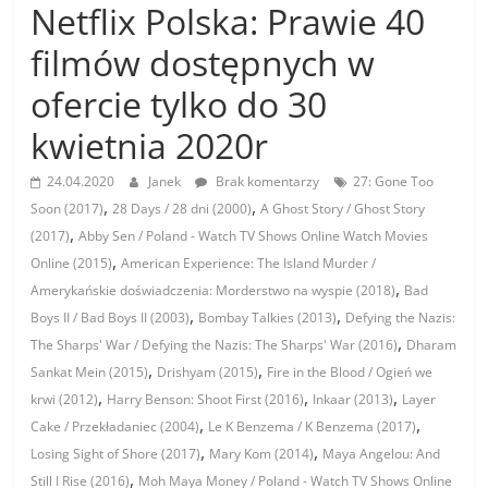
Netflix Polska: Prawie 40
filmów dostępnych w
ofercie tylko do 30
kwietnia 2020r
24.04.2020
Janek
Brak komentarzy
27: Gone Too
,
,
Soon (2017)
28 Days / 28 dni (2000)
A Ghost Story / Ghost Story
,
(2017)
Abby Sen / Poland - Watch TV Shows Online Watch Movies
,
Online (2015)
American Experience: The Island Murder /
,
Amerykańskie doświadczenia: Morderstwo na wyspie (2018)
Bad
,
,
Boys II / Bad Boys II (2003)
Bombay Talkies (2013)
Defying the Nazis:
,
The Sharps' War / Defying the Nazis: The Sharps' War (2016)
Dharam
,
,
Sankat Mein (2015)
Drishyam (2015)
Fire in the Blood / Ogień we
,
,
,
krwi (2012)
Harry Benson: Shoot First (2016)
Inkaar (2013)
Layer
,
,
Cake / Przekładaniec (2004)
Le K Benzema / K Benzema (2017)
,
,
Losing Sight of Shore (2017)
Mary Kom (2014)
Maya Angelou: And
,
Still I Rise (2016)
Moh Maya Money / Poland - Watch TV Shows Online