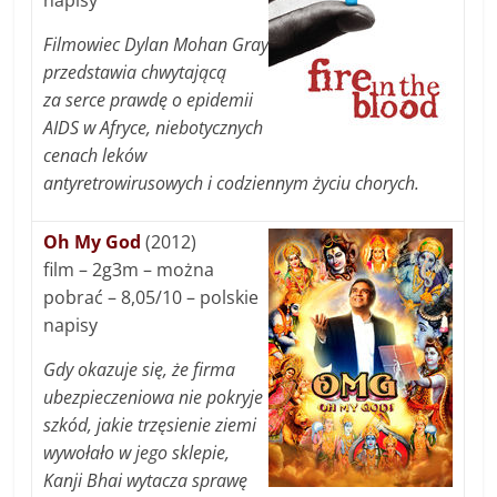
napisy
Filmowiec Dylan Mohan Gray
przedstawia chwytającą
za serce prawdę o epidemii
AIDS w Afryce, niebotycznych
cenach leków
antyretrowirusowych i codziennym życiu chorych.
Oh My God
(2012)
film – 2g3m – można
pobrać – 8,05/10 – polskie
napisy
Gdy okazuje się, że firma
ubezpieczeniowa nie pokryje
szkód, jakie trzęsienie ziemi
wywołało w jego sklepie,
Kanji Bhai wytacza sprawę