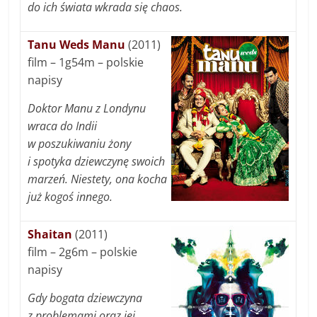
do ich świata wkrada się chaos.
Tanu Weds Manu
(2011)
film – 1g54m – polskie
napisy
Doktor Manu z Londynu
wraca do Indii
w poszukiwaniu żony
i spotyka dziewczynę swoich
marzeń. Niestety, ona kocha
już kogoś innego.
Shaitan
(2011)
film – 2g6m – polskie
napisy
Gdy bogata dziewczyna
z problemami oraz jej