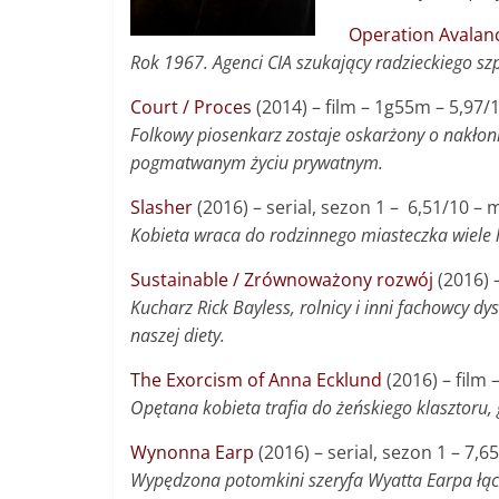
Operation Avalan
Rok 1967. Agenci CIA szukający radzieckiego sz
Court / Proces
(2014) – f
ilm
–
1g55m
–
5,97/
Folkowy piosenkarz zostaje oskarżony o nakło
pogmatwanym życiu prywatnym.
Slasher
(2016) – s
erial, sezon 1 –
6,51/10
– 
Kobieta wraca do rodzinnego miasteczka wiele l
Sustainable / Zrównoważony rozwój
(2016) 
Kucharz Rick Bayless, rolnicy i inni fachowcy d
naszej diety.
The Exorcism of Anna Ecklund
(2016) – f
ilm
Opętana kobieta trafia do żeńskiego klasztoru,
Wynonna Earp
(2016) –
serial, sezon 1
–
7,6
Wypędzona potomkini szeryfa Wyatta Earpa łąc