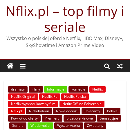
Przejdź
Nflix.pl – top filmy i
do
treści
seriale
Wszystko o polskiej ofercie Netflix, HBO Max, Disney+,
SkyShowtime i Amazon Prime Video
dramaty
Filmy
Informacje
komedie
Netflix
Netflix Original
Netflix PL
Netflix Polska
Netflix wyprodukowany film
Netlix Offline Pobieranie
Nflix.pl
Nickelodeon
Nowe odcinki
Polecamy
Polska
Powrót do oferty
Premiery
przeboje kinowe
Sensacyjne
Seriale
Wiadomości
Wyszukiwarka
Zwiastuny