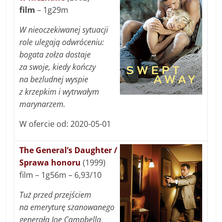
film
– 1g29m
W nieoczekiwanej sytuacji
role ulegają odwróceniu:
bogata zołza dostaje
za swoje, kiedy kończy
na bezludnej wyspie
z krzepkim i wytrwałym
marynarzem.
W ofercie od: 2020-05-01
The General’s Daughter /
Sprawa honoru
(1999)
film – 1g56m – 6,93/10
Tuż przed przejściem
na emeryturę szanowanego
generała Joe Campbella