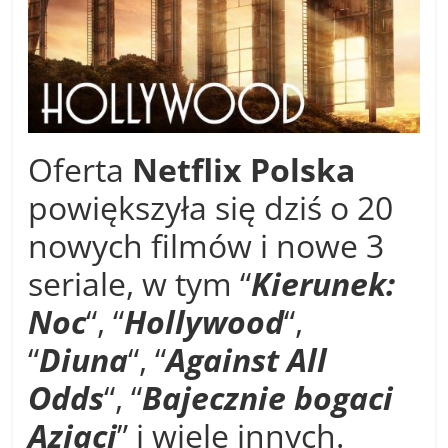
Oferta
Netflix Polska
powiększyła się dziś o 20
nowych filmów i nowe 3
seriale, w tym “
Kierunek:
Noc
“, “
Hollywood
“,
“
Diuna
“, “
Against All
Odds
“, “
Bajecznie bogaci
Azjaci
” i wiele innych.