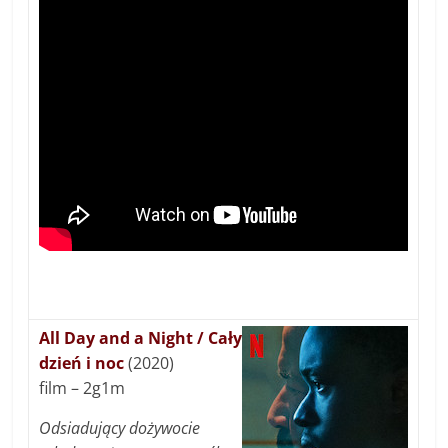
All Day and a Night / Cały
dzień i noc
(2020)
film – 2g1m
Odsiadujący dożywocie