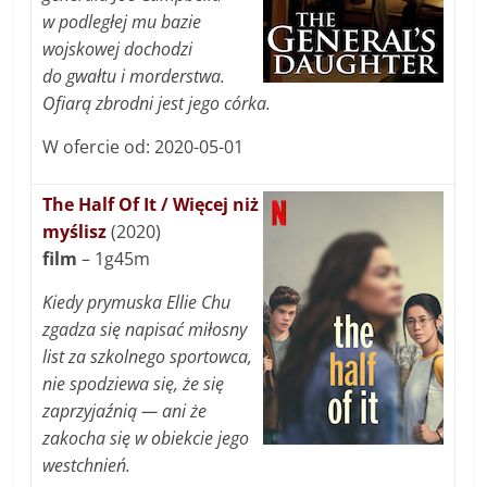
w podległej mu bazie
wojskowej dochodzi
do gwałtu i morderstwa.
Ofiarą zbrodni jest jego córka.
W ofercie od: 2020-05-01
The Half Of It / Więcej niż
myślisz
(2020)
film
– 1g45m
Kiedy prymuska Ellie Chu
zgadza się napisać miłosny
list za szkolnego sportowca,
nie spodziewa się, że się
zaprzyjaźnią — ani że
zakocha się w obiekcie jego
westchnień.