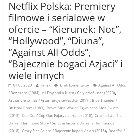
Netflix Polska: Premiery
filmowe i serialowe w
ofercie – “Kierunek: Noc”,
“Hollywood”, “Diuna”,
“Against All Odds”,
“Bajecznie bogaci Azjaci” i
wiele innych
01.05.2020
Janek
Brak komentarzy
Against All Odds
,
,
/ Bez szans (1984)
All Day and a Night / Cały dzień i noc (2020)
,
Arthur Christmas / Artur ratuje Gwiazdkę (2011)
Blue Thunder /
,
Błękitny Grom (1983)
Brave Miss World / Zgwałcona Miss Świata
,
,
(2013)
Cop Out / Cop Out: Fujary na tropie (2010)
Cracked Up: The
Darrell Hammond Story / Smutna historia Darrella Hammonda
,
,
(2018)
Crazy Rich Asians / Bajecznie bogaci Azjaci (2018)
Deadfall /