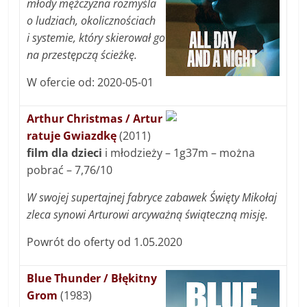
młody mężczyzna rozmyśla
o ludziach, okolicznościach
i systemie, który skierował go
na przestępczą ścieżkę.
W ofercie od: 2020-05-01
Arthur Christmas / Artur
ratuje Gwiazdkę
(2011)
film dla dzieci
i młodzieży – 1g37m – można
pobrać – 7,76/10
W swojej supertajnej fabryce zabawek Święty Mikołaj
zleca synowi Arturowi arcyważną świąteczną misję.
Powrót do oferty od 1.05.2020
Blue Thunder / Błękitny
Grom
(1983)