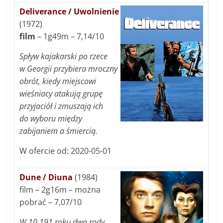
Deliverance / Uwolnienie
(1972)
film
– 1g49m – 7,14/10
Spływ kajakarski po rzece
w Georgii przybiera mroczny
obrót, kiedy miejscowi
wieśniacy atakują grupę
przyjaciół i zmuszają ich
do wyboru między
zabijaniem a śmiercią.
W ofercie od: 2020-05-01
Dune / Diuna
(1984)
film – 2g16m – można
pobrać – 7,07/10
W 10 191 roku dwa rody