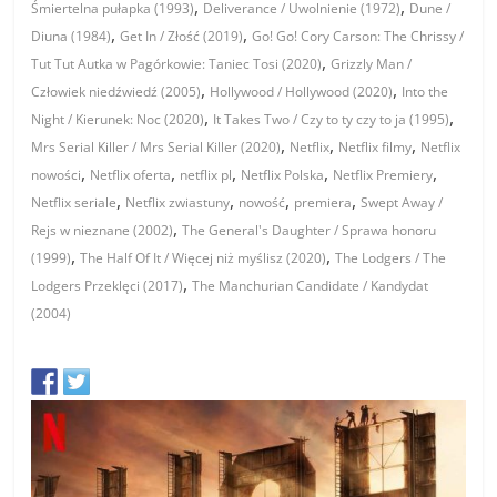
,
,
Śmiertelna pułapka (1993)
Deliverance / Uwolnienie (1972)
Dune /
,
,
Diuna (1984)
Get In / Złość (2019)
Go! Go! Cory Carson: The Chrissy /
,
Tut Tut Autka w Pagórkowie: Taniec Tosi (2020)
Grizzly Man /
,
,
Człowiek niedźwiedź (2005)
Hollywood / Hollywood (2020)
Into the
,
,
Night / Kierunek: Noc (2020)
It Takes Two / Czy to ty czy to ja (1995)
,
,
,
Mrs Serial Killer / Mrs Serial Killer (2020)
Netflix
Netflix filmy
Netflix
,
,
,
,
,
nowości
Netflix oferta
netflix pl
Netflix Polska
Netflix Premiery
,
,
,
,
Netflix seriale
Netflix zwiastuny
nowość
premiera
Swept Away /
,
Rejs w nieznane (2002)
The General's Daughter / Sprawa honoru
,
,
(1999)
The Half Of It / Więcej niż myślisz (2020)
The Lodgers / The
,
Lodgers Przeklęci (2017)
The Manchurian Candidate / Kandydat
(2004)