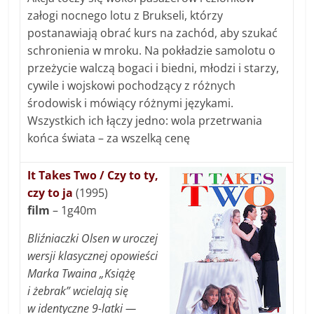
załogi nocnego lotu z Brukseli, którzy
postanawiają obrać kurs na zachód, aby szukać
schronienia w mroku. Na pokładzie samolotu o
przeżycie walczą bogaci i biedni, młodzi i starzy,
cywile i wojskowi pochodzący z różnych
środowisk i mówiący różnymi językami.
Wszystkich ich łączy jedno: wola przetrwania
końca świata – za wszelką cenę
It Takes Two / Czy to ty,
czy to ja
(1995)
film
– 1g40m
Bliźniaczki Olsen w uroczej
wersji klasycznej opowieści
Marka Twaina „Książę
i żebrak” wcielają się
w identyczne 9-latki —