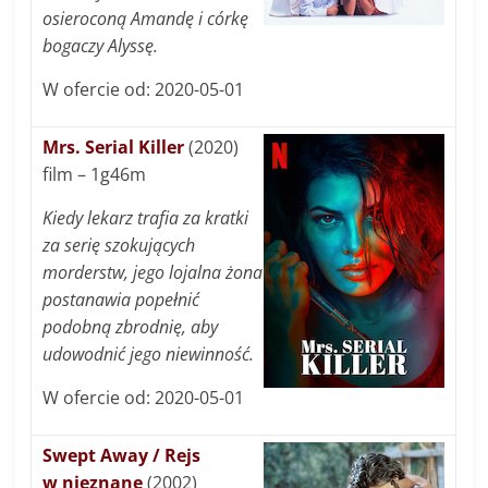
osieroconą Amandę i córkę
bogaczy Alyssę.
W ofercie od: 2020-05-01
Mrs. Serial Killer
(2020)
film – 1g46m
Kiedy lekarz trafia za kratki
za serię szokujących
morderstw, jego lojalna żona
postanawia popełnić
podobną zbrodnię, aby
udowodnić jego niewinność.
W ofercie od: 2020-05-01
Swept Away / Rejs
w nieznane
(2002)