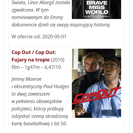
Świata, Linor Abargil została
zgwałcona. W tym
nominowanym do Emmy
dokumencie dzieli się swoją inspirującą historią.
W ofercie od: 2020-05-01
Cop Out / Cop Out:
Fujary na tropie
(2010)
film – 1g47m – 6,47/10
Jimmy Monroe
i ekscentryczny Paul Hodges
to dwaj zawieszeni
w pełnieniu obowiązków
policjanci, którzy próbują
odzyskać cenną skradzioną
kartę baseballową z lat 50.