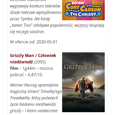
wygrywają konkurs talentów
dzięki tańcowi wymyślonemu
przez Tymka. Ale kiedy
„taniec Tosi” zdobywa popularność, wszyscy skupiają
się na jego siostrze.
W ofercie od: 2020-05-01
Grizzly Man / Człowiek
niedźwiedź
(2005)
film
– 1g44m – można
pobrać – 6,87/10
Werner Herzog upamiętnia
tragiczną śmierć Timothy’ego
Treadwella, który poświęcił
życie badaniu niedźwiedzi
grizzly – i które ostatecznie