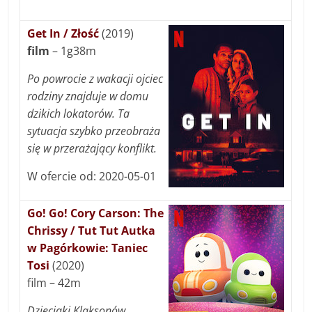
Get In / Złość
(2019)
film
– 1g38m
Po powrocie z wakacji ojciec
rodziny znajduje w domu
dzikich lokatorów. Ta
sytuacja szybko przeobraża
się w przerażający konflikt.
W ofercie od: 2020-05-01
Go! Go! Cory Carson: The
Chrissy / Tut Tut Autka
w Pagórkowie: Taniec
Tosi
(2020)
film – 42m
Dzieciaki Klaksonów