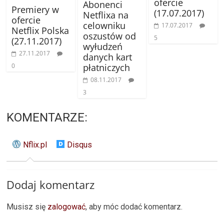
ofercie
Abonenci
Premiery w
(17.07.2017)
Netflixa na
ofercie
celowniku
17.07.2017
Netflix Polska
oszustów od
5
(27.11.2017)
wyłudzeń
27.11.2017
danych kart
0
płatniczych
08.11.2017
3
KOMENTARZE:
Nflix.pl
Disqus
Dodaj komentarz
Musisz się
zalogować
, aby móc dodać komentarz.