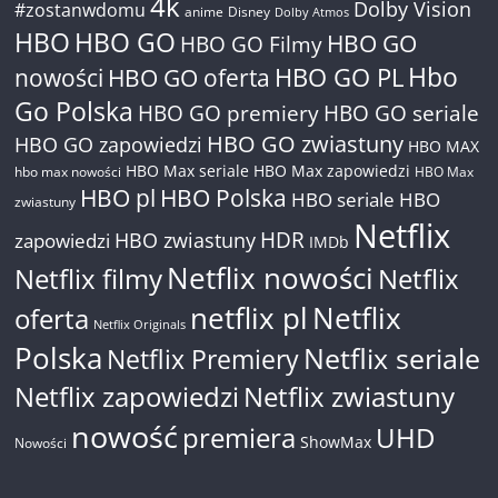
4k
Dolby Vision
#zostanwdomu
anime
Disney
Dolby Atmos
HBO
HBO GO
HBO GO
HBO GO Filmy
Hbo
nowości
HBO GO oferta
HBO GO PL
Go Polska
HBO GO premiery
HBO GO seriale
HBO GO zwiastuny
HBO GO zapowiedzi
HBO MAX
HBO Max seriale
HBO Max zapowiedzi
hbo max nowości
HBO Max
HBO pl
HBO Polska
HBO seriale
HBO
zwiastuny
Netflix
HDR
HBO zwiastuny
zapowiedzi
IMDb
Netflix nowości
Netflix filmy
Netflix
netflix pl
Netflix
oferta
Netflix Originals
Polska
Netflix seriale
Netflix Premiery
Netflix zapowiedzi
Netflix zwiastuny
nowość
premiera
UHD
ShowMax
Nowości