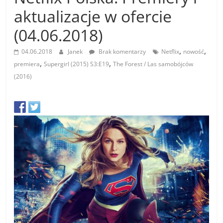
aktualizacje w ofercie
(04.06.2018)
,
,
04.06.2018
Janek
Brak komentarzy
Netflix
nowość
,
,
premiera
Supergirl (2015) S3:E19
The Forest / Las samobójców
(2016)