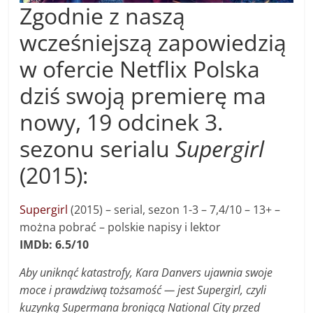
Zgodnie z naszą
wcześniejszą zapowiedzią
w ofercie Netflix Polska
dziś swoją premierę ma
nowy, 19 odcinek 3.
sezonu serialu
Supergirl
(2015):
Supergirl
(2015) – s
erial, sezon 1-3 –
7,4/10 – 13+
–
można pobrać – polskie napisy i lektor
IMDb: 6.5/10
Aby uniknąć katastrofy, Kara Danvers ujawnia swoje
moce i prawdziwą tożsamość — jest Supergirl, czyli
kuzynką Supermana broniącą National City przed