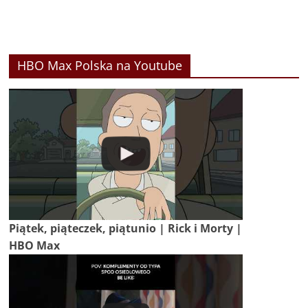
HBO Max Polska na Youtube
Piątek, piąteczek, piątunio | Rick i Morty |
HBO Max