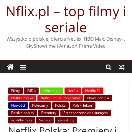
Przejdź
Nflix.pl – top filmy i
do
treści
seriale
Wszystko o polskiej ofercie Netflix, HBO Max, Disney+,
SkyShowtime i Amazon Prime Video
Filmy
IMDb
Informacje
Netflix
Netflix PL
Netflix Polska
Netlix Offline Pobieranie
Nowe odcinki
Nowości
Polecamy
Polska
Polski lektor
Polskie napisy
Premiery
Przeznaczone do usunięcia
sci-fi/fantasy
Seriale
Zwiastuny
Netflix Polska: Premiery i