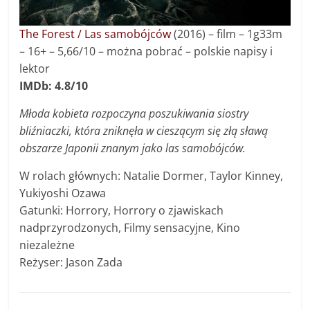
The Forest / Las samobójców
(2016) – f
ilm
–
1g33m
– 16+ –
5,66/10
– można pobrać – polskie napisy i
lektor
IMDb: 4.8/10
Młoda kobieta rozpoczyna poszukiwania siostry
bliźniaczki, która zniknęła w cieszącym się złą sławą
obszarze Japonii znanym jako las samobójców.
W rolach głównych: Natalie Dormer, Taylor Kinney,
Yukiyoshi Ozawa
Gatunki: Horrory, Horrory o zjawiskach
nadprzyrodzonych, Filmy sensacyjne, Kino
niezależne
Reżyser: Jason Zada