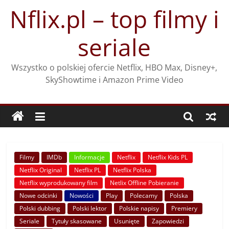
Przejdź
Nflix.pl – top filmy i
do
treści
seriale
Wszystko o polskiej ofercie Netflix, HBO Max, Disney+,
SkyShowtime i Amazon Prime Video
Filmy
IMDb
Informacje
Netflix
Netflix Kids PL
Netflix Original
Netflix PL
Netflix Polska
Netflix wyprodukowany film
Netlix Offline Pobieranie
Nowe odcinki
Nowości
Play
Polecamy
Polska
Polski dubbing
Polski lektor
Polskie napisy
Premiery
Seriale
Tytuły skasowane
Usunięte
Zapowiedzi