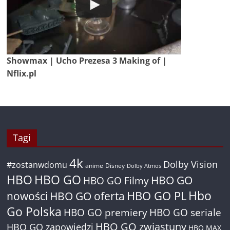
Showmax | Ucho Prezesa 3 Making of |
Nflix.pl
Tagi
4k
Dolby Vision
#zostanwdomu
anime
Disney
Dolby Atmos
HBO
HBO GO
HBO GO
HBO GO Filmy
Hbo
nowości
HBO GO oferta
HBO GO PL
Go Polska
HBO GO premiery
HBO GO seriale
HBO GO zwiastuny
HBO GO zapowiedzi
HBO MAX