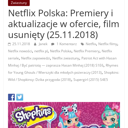
Zwiastuny
Netflix Polska: Premiery i
aktualizacje w ofercie, film
usunięty (25.11.2018)
,
,
25.11.2018
Janek
1 Komentarz
Netflix
Netflix filmy
,
,
,
,
Netflix nowości
netflix pl
Netflix Polska
Netflix Premiery
Netflix
,
,
,
seriale
Netflix zapowiedzi
Netflix zwiastuny
Patriot Act with Hasan
,
Minhaj / Być patriotą — zaprasza Hasan Minhaj (2018) S1E6
Rhymes
,
for Young Ghouls / Wierszyki dla młodych pożeraczy (2013)
Shopkins:
,
Wild / Shopkinsy: Dzika przygoda (2018)
Supergirl (2015) S4E5