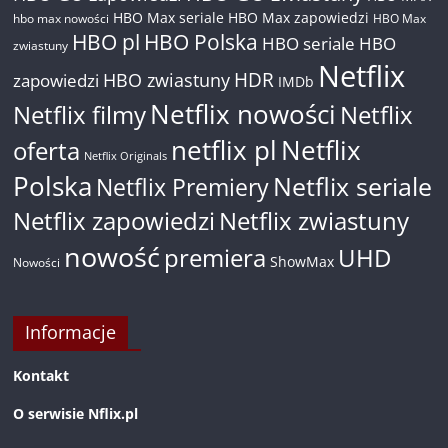
HBO Max seriale
HBO Max zapowiedzi
hbo max nowości
HBO Max
HBO pl
HBO Polska
HBO seriale
HBO
zwiastuny
Netflix
HDR
HBO zwiastuny
zapowiedzi
IMDb
Netflix nowości
Netflix filmy
Netflix
netflix pl
Netflix
oferta
Netflix Originals
Polska
Netflix seriale
Netflix Premiery
Netflix zapowiedzi
Netflix zwiastuny
nowość
premiera
UHD
ShowMax
Nowości
Informacje
Kontakt
O serwisie Nflix.pl