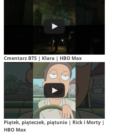
Cmentarz BTS | Klara | HBO Max
Piątek, piąteczek, piątunio | Rick i Morty |
HBO Max