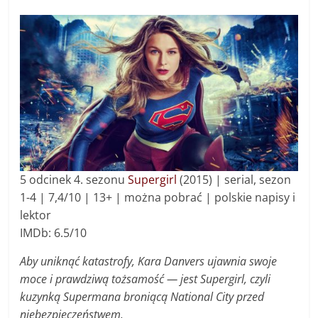
5 odcinek 4. sezonu
Supergirl
(2015) | s
erial, sezon
1-4 |
7,4/10 | 13+ |
można pobrać | polskie napisy i
lektor
IMDb: 6.5/10
Aby uniknąć katastrofy, Kara Danvers ujawnia swoje
moce i prawdziwą tożsamość — jest Supergirl, czyli
kuzynką Supermana broniącą National City przed
niebezpieczeństwem.