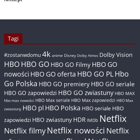
Tagi
4k
Dolby Vision
#zostanwdomu
anime
Disney
Dolby Atmos
HBO
HBO GO
HBO GO
HBO GO Filmy
Hbo
nowości
HBO GO oferta
HBO GO PL
Go Polska
HBO GO premiery
HBO GO seriale
HBO GO zwiastuny
HBO GO zapowiedzi
HBO MAX
HBO Max seriale
HBO Max zapowiedzi
hbo max nowości
HBO Max
HBO pl
HBO Polska
HBO seriale
HBO
zwiastuny
Netflix
HDR
HBO zwiastuny
zapowiedzi
IMDb
Netflix nowości
Netflix filmy
Netflix