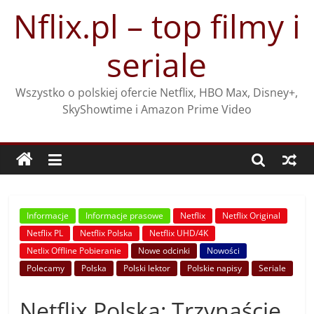
Przejdź
Nflix.pl – top filmy i
do
treści
seriale
Wszystko o polskiej ofercie Netflix, HBO Max, Disney+,
SkyShowtime i Amazon Prime Video
Informacje
Informacje prasowe
Netflix
Netflix Original
Netflix PL
Netflix Polska
Netflix UHD/4K
Netlix Offline Pobieranie
Nowe odcinki
Nowości
Polecamy
Polska
Polski lektor
Polskie napisy
Seriale
Netflix Polska: Trzynaście