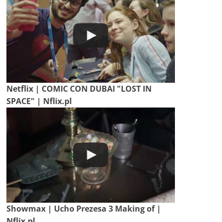
Netflix | COMIC CON DUBAI "LOST IN
SPACE" | Nflix.pl
Showmax | Ucho Prezesa 3 Making of |
Nflix.pl