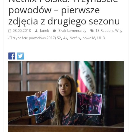
powodów – pierwsze
zdjęcia z drugiego sezonu
03.05.2018
Janek
Brak komentarzy
13 Reasons Why
,
,
,
,
/ Trzynaście powodów (2017) S2
4k
Netflix
nowość
UHD