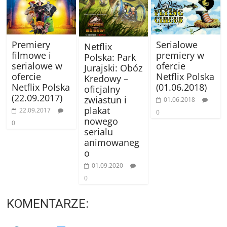
Premiery
Serialowe
Netflix
filmowe i
premiery w
Polska: Park
serialowe w
ofercie
Jurajski: Obóz
ofercie
Netflix Polska
Kredowy –
Netflix Polska
(01.06.2018)
oficjalny
(22.09.2017)
zwiastun i
01.06.2018
plakat
22.09.2017
0
nowego
0
serialu
animowaneg
o
01.09.2020
0
KOMENTARZE: