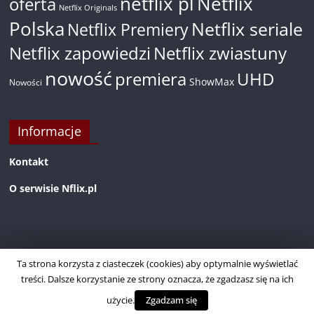
netflix pl
Netflix
oferta
Netflix Originals
Polska
Netflix seriale
Netflix Premiery
Netflix zapowiedzi
Netflix zwiastuny
nowość
premiera
UHD
ShowMax
Nowości
Informacje
Kontakt
O serwisie Nflix.pl
Ta strona korzysta z ciasteczek (cookies) aby optymalnie wyświetlać
treści. Dalsze korzystanie ze strony oznacza, że zgadzasz się na ich
użycie.
Zgadzam się