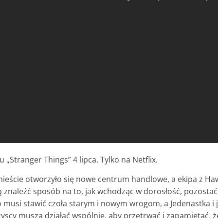
 „Stranger Things” 4 lipca. Tylko na Netflix.
w mieście otworzyło się nowe centrum handlowe, a ekipa z H
szą znaleźć sposób na to, jak wchodząc w dorosłość, pozost
musi stawić czoła starym i nowym wrogom, a Jedenastka i je
zyscy muszą działać wspólnie, aby przetrwać i zapamiętać, że 