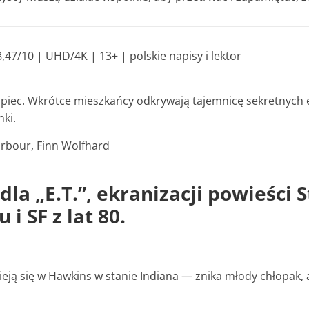
8,47/10 |
UHD/4K | 13+ | polskie napisy i lektor
opiec. Wkrótce mieszkańcy odkrywają tajemnicę sekretnych 
ki.
rbour, Finn Wolfhard
dla „E.T.”, ekranizacji powieści
i SF z lat 80.
ieją się w Hawkins w stanie Indiana — znika młody chłopak,