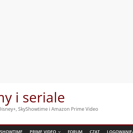
my i seriale
, Disney+, SkyShowtime i Amazon Prime Video
YSHOWTIME
PRIME VIDEO
FORUM
CZAT
LOGOWANIE/