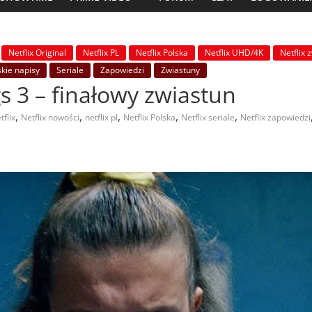
Netflix Original
Netflix PL
Netflix Polska
Netflix UHD/4K
Netflix 
skie napisy
Seriale
Zapowiedzi
Zwiastuny
gs 3 – finałowy zwiastun
,
,
,
,
,
tflix
Netflix nowości
netflix pl
Netflix Polska
Netflix seriale
Netflix zapowiedzi