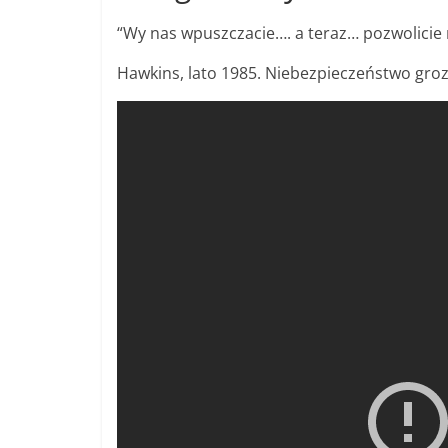
“Wy nas wpuszczacie…. a teraz… pozwolicie 
Hawkins, lato 1985. Niebezpieczeństwo grozi