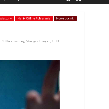
zwiastuny
Netlix Offline Pobieranie
Nowe odcinki
,
,
,
Netflix zwiastuny
Stranger Things 3
UHD