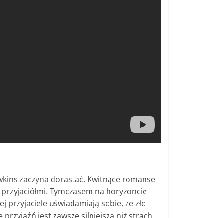
awkins zaczyna dorastać. Kwitnące romanse
ać przyjaciółmi. Tymczasem na horyzoncie
j przyjaciele uświadamiają sobie, że zło
przyjaźń jest zawsze silniejsza niż strach.