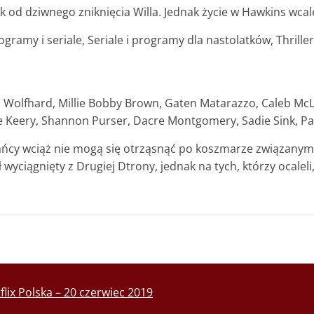
ok od dziwnego zniknięcia Willa. Jednak życie w Hawkins wca
amy i seriale, Seriale i programy dla nastolatków, Thrillery 
Wolfhard, Millie Bobby Brown, Gaten Matarazzo, Caleb McLa
Keery, Shannon Purser, Dacre Montgomery, Sadie Sink, Pau
kańcy wciąż nie mogą się otrząsnąć po koszmarze związan
wyciągnięty z Drugiej Dtrony, jednak na tych, którzy ocaleli
flix Polska – 20 czerwiec 2019