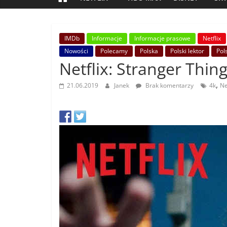
IMDb
Informacje
Informacje prasowe
Netflix
Nowości
Polecamy
Polska
Polski lektor
Pol
Netflix: Stranger Thin
,
21.06.2019
Janek
Brak komentarzy
4k
Ne