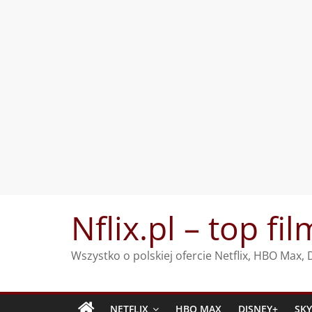
Przejdź
Nflix.pl – top fil
do
treści
Wszystko o polskiej ofercie Netflix, HBO Max
NETFLIX
HBO MAX
DISNEY+
SK