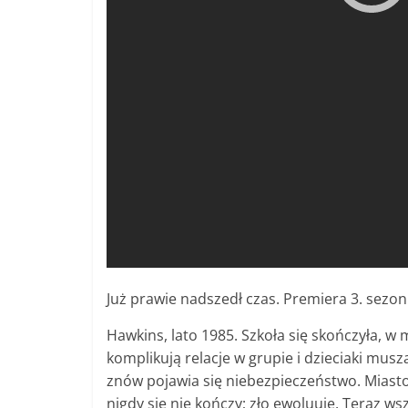
Już prawie nadszedł czas. Premiera 3. sezonu
Hawkins, lato 1985. Szkoła się skończyła, 
komplikują relacje w grupie i dzieciaki mu
znów pojawia się niebezpieczeństwo. Miasto 
nigdy się nie kończy; zło ewoluuje. Teraz ws