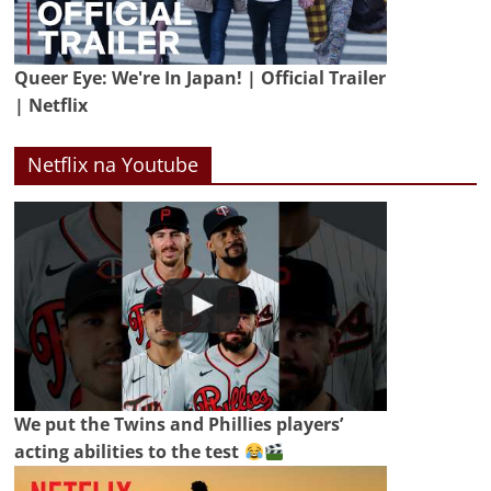
Queer Eye: We're In Japan! | Official Trailer
| Netflix
Netflix na Youtube
We put the Twins and Phillies players’
acting abilities to the test