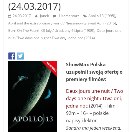
(24.03.2017)
,
24.03.2017
Janek
1 Komentarz
Apollo 13 (1995)
,
April and the extraordinary world / Niesamowity świat April (2015)
,
Born On The Fourth Of July / Urodzony 4 Lipca (1989)
Deux jours une
,
nuit / Two days one night / Dwa dni
jedna noc (2014)
ShowMax Polska
uzupełnił swoją ofertę o
premiery filmów:
Deux jours une nuit / Two
days one night / Dwa dni,
jedna noc
(2014) – film –
92m – 16+ – polskie
napisy i lektor
Sandra ma jeden weekend,