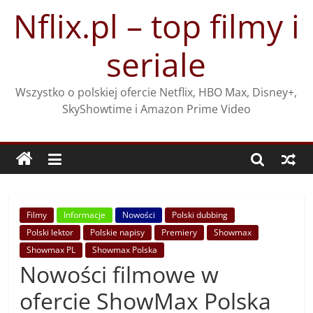
Przejdź
Nflix.pl – top filmy i
do
treści
seriale
Wszystko o polskiej ofercie Netflix, HBO Max, Disney+,
SkyShowtime i Amazon Prime Video
Filmy
Informacje
Nowości
Polski dubbing
Polski lektor
Polskie napisy
Premiery
Showmax
Showmax PL
Showmax Polska
Nowości filmowe w
ofercie ShowMax Polska