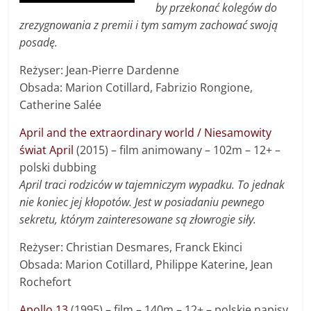
by przekonać kolegów do
zrezygnowania z premii i tym samym zachować swoją
posadę.
Reżyser: Jean-Pierre Dardenne
Obsada: Marion Cotillard, Fabrizio Rongione,
Catherine Salée
April and the extraordinary world / Niesamowity
świat April
(2015) – film animowany – 102m – 12+ –
polski dubbing
April traci rodziców w tajemniczym wypadku. To jednak
nie koniec jej kłopotów. Jest w posiadaniu pewnego
sekretu, którym zainteresowane są złowrogie siły.
Reżyser: Christian Desmares, Franck Ekinci
Obsada: Marion Cotillard, Philippe Katerine, Jean
Rochefort
Apollo 13
(1995) – film – 140m – 12+ – polskie napisy