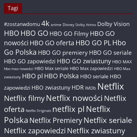
Tagi
4k
Dolby Vision
#zostanwdomu
anime
Disney
Dolby Atmos
HBO
HBO GO
HBO GO
HBO GO Filmy
Hbo
nowości
HBO GO oferta
HBO GO PL
Go Polska
HBO GO premiery
HBO GO seriale
HBO GO zwiastuny
HBO GO zapowiedzi
HBO MAX
HBO Max seriale
HBO Max zapowiedzi
hbo max nowości
HBO Max
HBO pl
HBO Polska
HBO seriale
HBO
zwiastuny
Netflix
HDR
HBO zwiastuny
zapowiedzi
IMDb
Netflix nowości
Netflix filmy
Netflix
netflix pl
Netflix
oferta
Netflix Originals
Polska
Netflix seriale
Netflix Premiery
Netflix zapowiedzi
Netflix zwiastuny