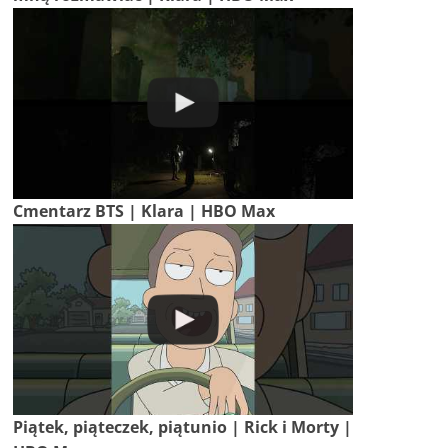
Cmentarz BTS | Klara | HBO Max
Piątek, piąteczek, piątunio | Rick i Morty |