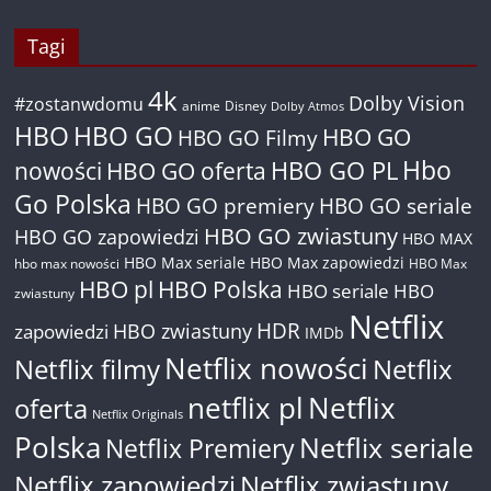
Tagi
4k
Dolby Vision
#zostanwdomu
anime
Disney
Dolby Atmos
HBO
HBO GO
HBO GO
HBO GO Filmy
Hbo
nowości
HBO GO oferta
HBO GO PL
Go Polska
HBO GO premiery
HBO GO seriale
HBO GO zwiastuny
HBO GO zapowiedzi
HBO MAX
HBO Max seriale
HBO Max zapowiedzi
hbo max nowości
HBO Max
HBO pl
HBO Polska
HBO seriale
HBO
zwiastuny
Netflix
HDR
HBO zwiastuny
zapowiedzi
IMDb
Netflix nowości
Netflix filmy
Netflix
netflix pl
Netflix
oferta
Netflix Originals
Polska
Netflix seriale
Netflix Premiery
Netflix zapowiedzi
Netflix zwiastuny