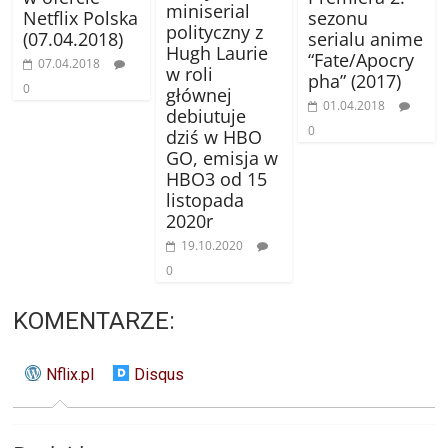
miniserial
Netflix Polska
sezonu
polityczny z
(07.04.2018)
serialu anime
Hugh Laurie
“Fate/Apocry
07.04.2018
w roli
pha” (2017)
0
głównej
01.04.2018
debiutuje
0
dziś w HBO
GO, emisja w
HBO3 od 15
listopada
2020r
19.10.2020
0
KOMENTARZE:
Nflix.pl
Disqus