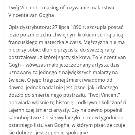
Twój Vincent – making of: ożywianie malarstwa
Vincenta van Gogha
Opis dystrybutora: 27 lipca 1890 r. szczupła postać
idzie po zmierzchu chwiejnym krokiem senną ulicą
francuskiego miasteczka Auvers. Mężczyzna nie ma
nic przy sobie; dłonie przyciska do świeżej rany
postrzałowej, z której sączy się krew. To Vincent van
Gogh – wówczas mało jeszcze znany artysta, dziś
uznawany za jednego z największych malarzy na
świecie. O jego tragicznej śmierci wiadomo od
dawna, jednak nadal nie jest jasne, jak i dlaczego
doszło do śmiertelnego postrzału. “Twój Vincent”
opowiada właśnie tę historię – odkrywa okoliczności
tajemniczej śmierci artysty. Czy na pewno popełnił
samobójstwo? Co się wydarzyło przez 6 tygodni od
ostatniego listu van Gogha, w którym pisał, że czuje
się dobrze i jest zupełnie spokojny?