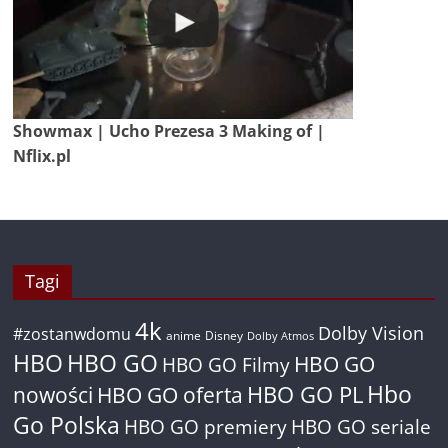
Showmax | Ucho Prezesa 3 Making of |
Nflix.pl
Tagi
4k
Dolby Vision
#zostanwdomu
anime
Disney
Dolby Atmos
HBO
HBO GO
HBO GO
HBO GO Filmy
Hbo
nowości
HBO GO oferta
HBO GO PL
Go Polska
HBO GO premiery
HBO GO seriale