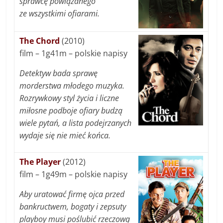
sprawcę powiązanego
ze wszystkimi ofiarami.
The Chord
(2010)
film – 1g41m – polskie napisy
Detektyw bada sprawę
morderstwa młodego muzyka.
Rozrywkowy styl życia i liczne
miłosne podboje ofiary budzą
wiele pytań, a lista podejrzanych
wydaje się nie mieć końca.
The Player
(2012)
film – 1g49m – polskie napisy
Aby uratować firmę ojca przed
bankructwem, bogaty i zepsuty
playboy musi poślubić rzeczową