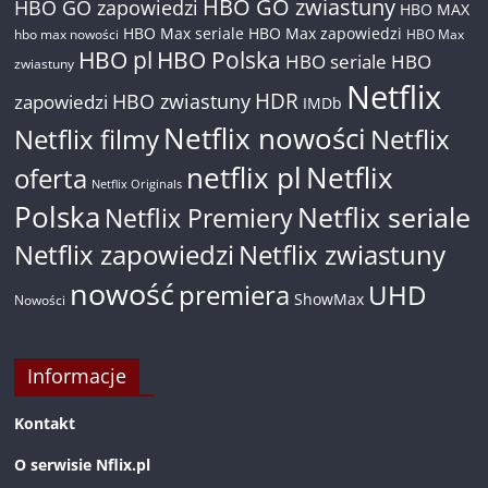
HBO GO zwiastuny
HBO GO zapowiedzi
HBO MAX
HBO Max seriale
HBO Max zapowiedzi
hbo max nowości
HBO Max
HBO pl
HBO Polska
HBO seriale
HBO
zwiastuny
Netflix
HDR
HBO zwiastuny
zapowiedzi
IMDb
Netflix nowości
Netflix filmy
Netflix
netflix pl
Netflix
oferta
Netflix Originals
Polska
Netflix seriale
Netflix Premiery
Netflix zapowiedzi
Netflix zwiastuny
nowość
premiera
UHD
ShowMax
Nowości
Informacje
Kontakt
O serwisie Nflix.pl