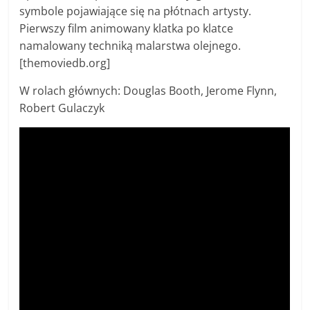
symbole pojawiające się na płótnach artysty.
Pierwszy film animowany klatka po klatce
namalowany techniką malarstwa olejnego.
[themoviedb.org]
W rolach głównych: Douglas Booth, Jerome Flynn,
Robert Gulaczyk