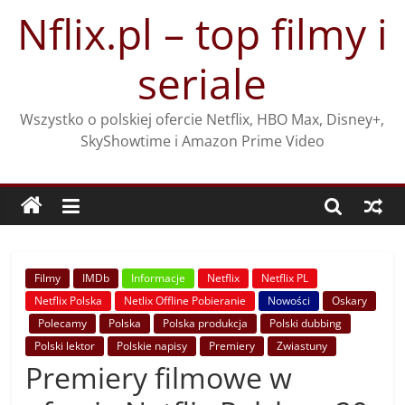
Przejdź
Nflix.pl – top filmy i
do
treści
seriale
Wszystko o polskiej ofercie Netflix, HBO Max, Disney+,
SkyShowtime i Amazon Prime Video
Filmy
IMDb
Informacje
Netflix
Netflix PL
Netflix Polska
Netlix Offline Pobieranie
Nowości
Oskary
Polecamy
Polska
Polska produkcja
Polski dubbing
Polski lektor
Polskie napisy
Premiery
Zwiastuny
Premiery filmowe w