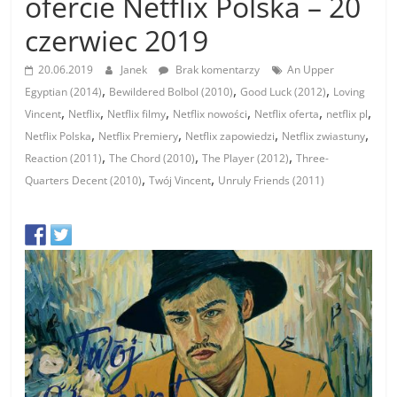
ofercie Netflix Polska – 20
czerwiec 2019
20.06.2019
Janek
Brak komentarzy
An Upper
,
,
,
Egyptian (2014)
Bewildered Bolbol (2010)
Good Luck (2012)
Loving
,
,
,
,
,
,
Vincent
Netflix
Netflix filmy
Netflix nowości
Netflix oferta
netflix pl
,
,
,
,
Netflix Polska
Netflix Premiery
Netflix zapowiedzi
Netflix zwiastuny
,
,
,
Reaction (2011)
The Chord (2010)
The Player (2012)
Three-
,
,
Quarters Decent (2010)
Twój Vincent
Unruly Friends (2011)