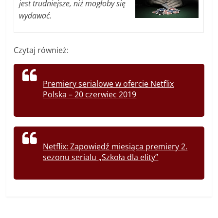
jest trudniejsze, niż mogłoby się
wydawać.
Czytaj również:
Premiery serialowe w ofercie Netflix
Polska – 20 czerwiec 2019
Netflix: Zapowiedź miesiąca premiery 2.
sezonu serialu „Szkoła dla elity”