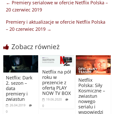
←
Premiery serialowe w ofercie Netflix Polska –
20 czerwiec 2019
Premiery i aktualizacje w ofercie Netflix Polska
– 20 czerwiec 2019
→
Zobacz również
Netflix na pół
roku w
Netflix: Dark
Netflix
prezencie z
2. sezon –
Polska: Siły
ofertą PLAY
data
Kosmiczne –
NOW TV BOX
premiery i
zwiastun
zwiastun
19.06.2020
nowego
26.04.2019
0
serialu i
wypowiedzi
0