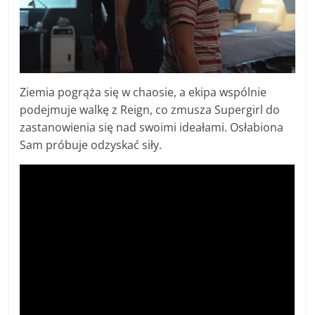
Ziemia pogrąża się w chaosie, a ekipa wspólnie
podejmuje walkę z Reign, co zmusza Supergirl do
zastanowienia się nad swoimi ideałami. Osłabiona
Sam próbuje odzyskać siły.