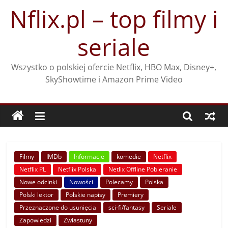
Przejdź
Nflix.pl – top filmy i
do
treści
seriale
Wszystko o polskiej ofercie Netflix, HBO Max, Disney+,
SkyShowtime i Amazon Prime Video
Filmy
IMDb
Informacje
komedie
Netflix
Netflix PL
Netflix Polska
Netlix Offline Pobieranie
Nowe odcinki
Nowości
Polecamy
Polska
Polski lektor
Polskie napisy
Premiery
Przeznaczone do usunięcia
sci-fi/fantasy
Seriale
Zapowiedzi
Zwiastuny