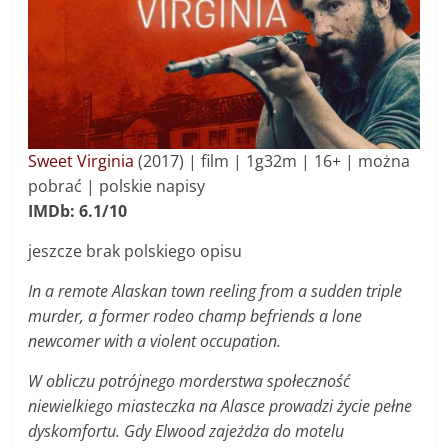
Sweet Virginia
(2017) | f
ilm
|
1g32m | 16+ | można
pobrać | polskie napisy
IMDb: 6.1/10
jeszcze brak polskiego opisu
In a remote Alaskan town reeling from a sudden triple
murder, a former rodeo champ befriends a lone
newcomer with a violent occupation.
W obliczu potrójnego morderstwa społeczność
niewielkiego miasteczka na Alasce prowadzi życie pełne
dyskomfortu. Gdy Elwood zajeżdża do motelu