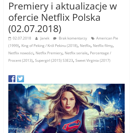
Premiery i aktualizacje w
ofercie Netflix Polska
(02.07.2018)
02.07.2018
Janek
Brak komentarzy
American Pie
,
,
,
,
(1999)
King of Peking / Król Pekinu (2018)
Netflix
Netflix filmy
,
,
,
Netflix nowości
Netflix Premiery
Netflix seriale
Percentage /
,
,
Procent (2013)
Supergirl (2015) S3E23
Sweet Virginia (2017)