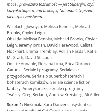
moce i prawdziwą tożsamość — jest Supergirl, czyli
kuzynką Supermana broniącą National City przed
niebezpieczeństwem.
W rolach głównych: Melissa Benoist, Mehcad
Brooks, Chyler Leigh
Obsada: Melissa Benoist, Mehcad Brooks, Chyler
Leigh, Jeremy Jordan, David Harewood, Calista
Flockhart, Emma Tremblay, Adrian Pasdar, Katie
McGrath, David St. Louis,
Odette Annable, Floriana Lima, Erica Durance
Gatunki: Seriale i programy, Seriale akcji i
przygodowe, Seriale o superbohaterach i
bohaterach komiksów, Seriale science fiction i
fantasy, Amerykańskie seriale i programy
Twórcy: Greg Berlanti, Andrew Kreisberg, Ali Adler
Sezon 1:
Nieśmiała Kara Danvers, asystentka
trzęsącej mediami Cat Grant, ukrywa swoją