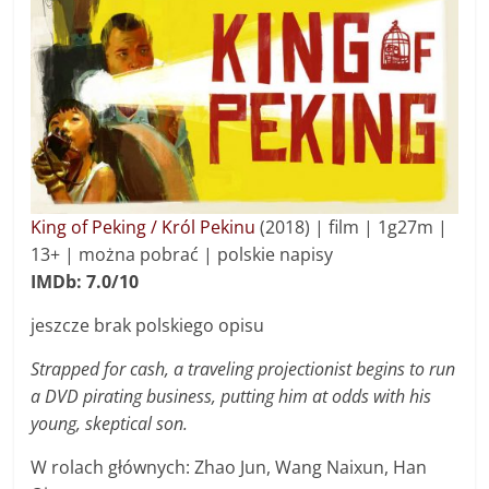
King of Peking / Król Pekinu
(2018) | f
ilm
|
1g27m
|
13+ | można pobrać | polskie napisy
IMDb: 7.0/10
jeszcze brak polskiego opisu
Strapped for cash, a traveling projectionist begins to run
a DVD pirating business, putting him at odds with his
young, skeptical son.
W rolach głównych: Zhao Jun, Wang Naixun, Han