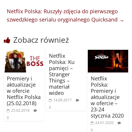
Netflix Polska: Ruszyły zdjęcia do pierwszego
szwedzkiego serialu oryginalnego Quicksand
→
Zobacz również
Netflix
Polska: Ku
pamięci –
Stranger
Premiery i
Netflix
Things –
aktualizacje
Polska:
materiał
w ofercie
Premiery i
wideo
Netflix Polska
aktualizacje
14.09.2017
(25.02.2018)
w ofercie –
0
23-24
25.02.2018
stycznia 2020
0
24.01.2020
0