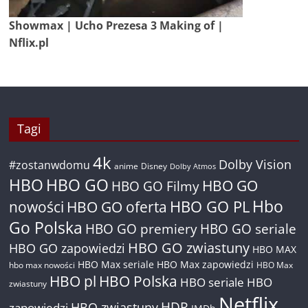
Showmax | Ucho Prezesa 3 Making of |
Nflix.pl
Tagi
4k
Dolby Vision
#zostanwdomu
anime
Disney
Dolby Atmos
HBO
HBO GO
HBO GO
HBO GO Filmy
Hbo
nowości
HBO GO oferta
HBO GO PL
Go Polska
HBO GO premiery
HBO GO seriale
HBO GO zwiastuny
HBO GO zapowiedzi
HBO MAX
HBO Max seriale
HBO Max zapowiedzi
hbo max nowości
HBO Max
HBO pl
HBO Polska
HBO seriale
HBO
zwiastuny
Netflix
HDR
HBO zwiastuny
zapowiedzi