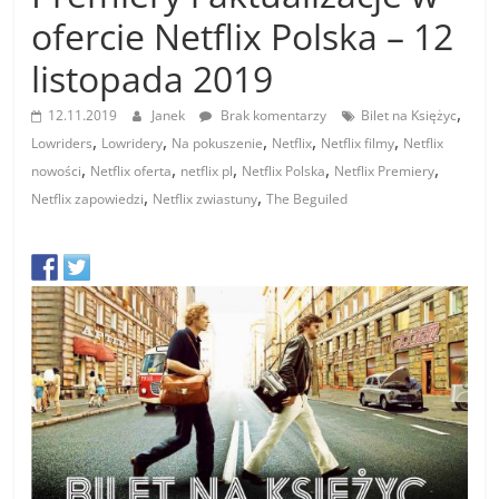
ofercie Netflix Polska – 12
listopada 2019
,
12.11.2019
Janek
Brak komentarzy
Bilet na Księżyc
,
,
,
,
,
Lowriders
Lowridery
Na pokuszenie
Netflix
Netflix filmy
Netflix
,
,
,
,
,
nowości
Netflix oferta
netflix pl
Netflix Polska
Netflix Premiery
,
,
Netflix zapowiedzi
Netflix zwiastuny
The Beguiled