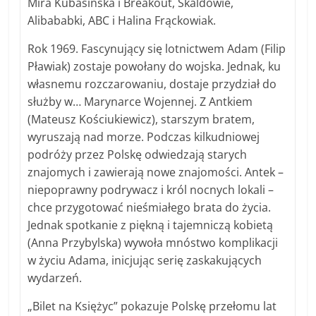
Mira Kubasińska i Breakout, Skaldowie,
Alibababki, ABC i Halina Frąckowiak.
Rok 1969. Fascynujący się lotnictwem Adam (Filip
Pławiak) zostaje powołany do wojska. Jednak, ku
własnemu rozczarowaniu, dostaje przydział do
służby w… Marynarce Wojennej. Z Antkiem
(Mateusz Kościukiewicz), starszym bratem,
wyruszają nad morze. Podczas kilkudniowej
podróży przez Polskę odwiedzają starych
znajomych i zawierają nowe znajomości. Antek –
niepoprawny podrywacz i król nocnych lokali –
chce przygotować nieśmiałego brata do życia.
Jednak spotkanie z piękną i tajemniczą kobietą
(Anna Przybylska) wywoła mnóstwo komplikacji
w życiu Adama, inicjując serię zaskakujących
wydarzeń.
„Bilet na Księżyc” pokazuje Polskę przełomu lat