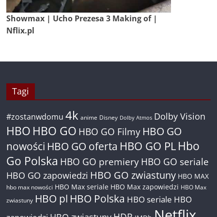
Showmax | Ucho Prezesa 3 Making of |
Nflix.pl
Tagi
4k
Dolby Vision
#zostanwdomu
anime
Disney
Dolby Atmos
HBO
HBO GO
HBO GO
HBO GO Filmy
Hbo
nowości
HBO GO oferta
HBO GO PL
Go Polska
HBO GO premiery
HBO GO seriale
HBO GO zwiastuny
HBO GO zapowiedzi
HBO MAX
HBO Max seriale
HBO Max zapowiedzi
hbo max nowości
HBO Max
HBO pl
HBO Polska
HBO seriale
HBO
zwiastuny
Netflix
HDR