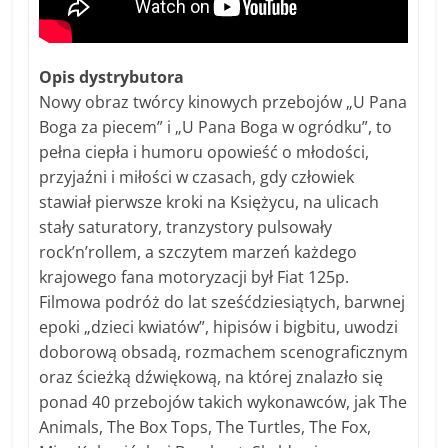
Opis dystrybutora
Nowy obraz twórcy kinowych przebojów „U Pana
Boga za piecem” i „U Pana Boga w ogródku”, to
pełna ciepła i humoru opowieść o młodości,
przyjaźni i miłości w czasach, gdy człowiek
stawiał pierwsze kroki na Księżycu, na ulicach
stały saturatory, tranzystory pulsowały
rock’n’rollem, a szczytem marzeń każdego
krajowego fana motoryzacji był Fiat 125p.
Filmowa podróż do lat sześćdziesiątych, barwnej
epoki „dzieci kwiatów”, hipisów i bigbitu, uwodzi
doborową obsadą, rozmachem scenograficznym
oraz ścieżką dźwiękową, na której znalazło się
ponad 40 przebojów takich wykonawców, jak The
Animals, The Box Tops, The Turtles, The Fox,