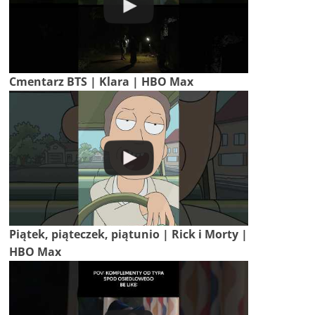
Cmentarz BTS | Klara | HBO Max
Piątek, piąteczek, piątunio | Rick i Morty |
HBO Max