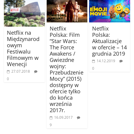
Netflix
Netflix
Netflix na
Polska: Film
Polska:
Międzynarod
“Star Wars:
Aktualizacje
owym
The Force
w ofercie – 14
Festiwalu
Awakens /
grudnia 2019
Filmowym w
Gwiezdne
14.12.2019
Wenecji
wojny:
0
Przebudzenie
27.07.2018
Mocy” (2015)
0
dostępny w
ofercie tylko
do końca
września
2017r.
16.09.2017
9