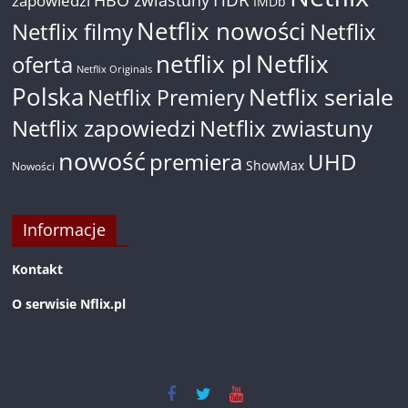
HBO zwiastuny
zapowiedzi
IMDb
Netflix nowości
Netflix filmy
Netflix
netflix pl
Netflix
oferta
Netflix Originals
Polska
Netflix seriale
Netflix Premiery
Netflix zapowiedzi
Netflix zwiastuny
nowość
premiera
UHD
ShowMax
Nowości
Informacje
Kontakt
O serwisie Nflix.pl