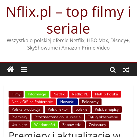
Przejdź
Nflix.pl – top filmy i
do
treści
seriale
Wszystko o polskiej ofercie Netflix, HBO Max, Disney+,
SkyShowtime i Amazon Prime Video
Filmy
Informacje
Netflix
Netflix PL
Netflix Polska
Netlix Offline Pobieranie
Nowości
Polecamy
Polska produkcja
Polski lektor
polskie
Polskie napisy
Premiery
Przeznaczone do usunięcia
Tytuły skasowane
Usunięte
Wiadomości
Zapowiedzi
Zwiastuny
Premiery i aktualizacje w