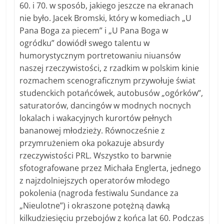
60. i 70. w sposób, jakiego jeszcze na ekranach
nie było. Jacek Bromski, który w komediach „U
Pana Boga za piecem” i „U Pana Boga w
ogródku” dowiódł swego talentu w
humorystycznym portretowaniu niuansów
naszej rzeczywistości, z rzadkim w polskim kinie
rozmachem scenograficznym przywołuje świat
studenckich potańcówek, autobusów „ogórków”,
saturatorów, dancingów w modnych nocnych
lokalach i wakacyjnych kurortów pełnych
bananowej młodzieży. Równocześnie z
przymrużeniem oka pokazuje absurdy
rzeczywistości PRL. Wszystko to barwnie
sfotografowane przez Michała Englerta, jednego
z najzdolniejszych operatorów młodego
pokolenia (nagroda festiwalu Sundance za
„Nieulotne”) i okraszone potężną dawką
kilkudziesięciu przebojów z końca lat 60. Podczas