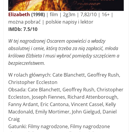
Elizabeth
(1998)
| f
ilm
|
2g3m
|
7,82/10 | 16
+ |
można pobrać | polskie napisy i lektor
IMDb: 7.5/10
W tej nagrodzonej Oscarem opowieści o władzy
absolutnej i cenie, którą trzeba za nią zapłacić, młoda
królowa Elżbieta I musi wybrać pomiędzy szczęściem a
bezpieczeństwem.
W rolach głównych: Cate Blanchett, Geoffrey Rush,
Christopher Eccleston
Obsada: Cate Blanchett, Geoffrey Rush, Christopher
Eccleston, Joseph Fiennes, Richard Attenborough,
Fanny Ardant, Eric Cantona, Vincent Cassel, Kelly
Macdonald, Emily Mortimer, John Gielgud, Daniel
Craig
Gatunki: Filmy nagrodzone, Filmy nagrodzone