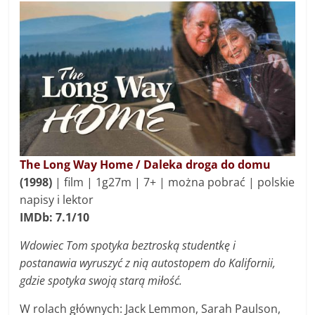
The Long Way Home / Daleka droga do domu
(1998)
| f
ilm
|
1g27m | 7
+ | można pobrać | polskie
napisy i lektor
IMDb: 7.1/10
Wdowiec Tom spotyka beztroską studentkę i
postanawia wyruszyć z nią autostopem do Kalifornii,
gdzie spotyka swoją starą miłość.
W rolach głównych: Jack Lemmon, Sarah Paulson,