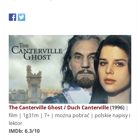
The Canterville Ghost / Duch Canterville
(1996)
|
f
ilm
|
1g31m | 7
+ | można pobrać | polskie napisy i
lektor
IMDb: 6.3/10