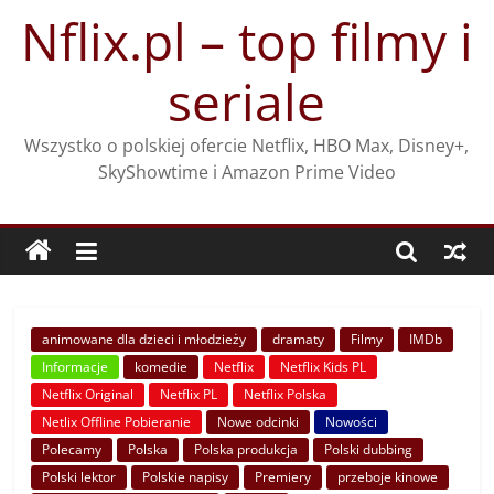
Przejdź
Nflix.pl – top filmy i
do
treści
seriale
Wszystko o polskiej ofercie Netflix, HBO Max, Disney+,
SkyShowtime i Amazon Prime Video
animowane dla dzieci i młodzieży
dramaty
Filmy
IMDb
Informacje
komedie
Netflix
Netflix Kids PL
Netflix Original
Netflix PL
Netflix Polska
Netlix Offline Pobieranie
Nowe odcinki
Nowości
Polecamy
Polska
Polska produkcja
Polski dubbing
Polski lektor
Polskie napisy
Premiery
przeboje kinowe