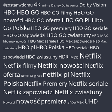
4k
Dolby Vision
#zostanwdomu
anime
Disney
Dolby Atmos
HBO
HBO GO
HBO GO
HBO GO Filmy
Hbo
nowości
HBO GO oferta
HBO GO PL
Go Polska
HBO GO premiery
HBO GO seriale
HBO GO zwiastuny
HBO GO zapowiedzi
HBO MAX
HBO Max seriale
HBO Max zapowiedzi
hbo max nowości
HBO Max
HBO pl
HBO Polska
HBO seriale
HBO
zwiastuny
Netflix
HDR
HBO zwiastuny
zapowiedzi
IMDb
Netflix nowości
Netflix filmy
Netflix
netflix pl
Netflix
oferta
Netflix Originals
Polska
Netflix seriale
Netflix Premiery
Netflix zapowiedzi
Netflix zwiastuny
nowość
premiera
UHD
ShowMax
Nowości