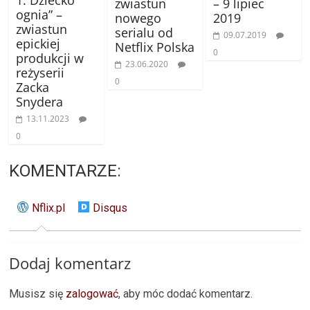
zwiastun
– 9 lipiec
ognia” –
nowego
2019
zwiastun
serialu od
09.07.2019
epickiej
Netflix Polska
0
produkcji w
23.06.2020
reżyserii
0
Zacka
Snydera
13.11.2023
0
KOMENTARZE:
Nflix.pl
Disqus
Dodaj komentarz
Musisz się
zalogować
, aby móc dodać komentarz.