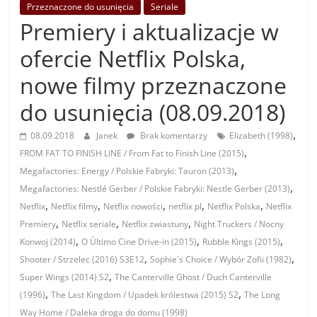
Przeznaczone do usunięcia
Seriale
Premiery i aktualizacje w
ofercie Netflix Polska,
nowe filmy przeznaczone
do usunięcia (08.09.2018)
,
08.09.2018
Janek
Brak komentarzy
Elizabeth (1998)
,
FROM FAT TO FINISH LINE / From Fat to Finish Line (2015)
,
Megafactories: Energy / Polskie Fabryki: Tauron (2013)
,
Megafactories: Nestlé Gerber / Polskie Fabryki: Nestle Gerber (2013)
,
,
,
,
,
Netflix
Netflix filmy
Netflix nowości
netflix pl
Netflix Polska
Netflix
,
,
,
Premiery
Netflix seriale
Netflix zwiastuny
Night Truckers / Nocny
,
,
,
Konwoj (2014)
O Último Cine Drive-in (2015)
Rubble Kings (2015)
,
,
Shooter / Strzelec (2016) S3E12
Sophie's Choice / Wybór Zofii (1982)
,
Super Wings (2014) S2
The Canterville Ghost / Duch Canterville
,
,
(1996)
The Last Kingdom / Upadek królestwa (2015) S2
The Long
Way Home / Daleka droga do domu (1998)