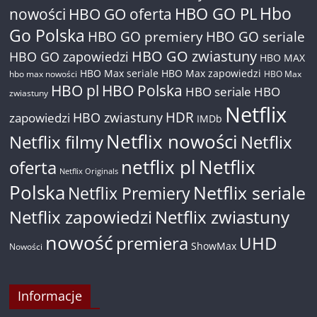
Hbo
nowości
HBO GO oferta
HBO GO PL
Go Polska
HBO GO premiery
HBO GO seriale
HBO GO zwiastuny
HBO GO zapowiedzi
HBO MAX
HBO Max seriale
HBO Max zapowiedzi
hbo max nowości
HBO Max
HBO pl
HBO Polska
HBO seriale
HBO
zwiastuny
Netflix
HDR
HBO zwiastuny
zapowiedzi
IMDb
Netflix nowości
Netflix filmy
Netflix
netflix pl
Netflix
oferta
Netflix Originals
Polska
Netflix seriale
Netflix Premiery
Netflix zapowiedzi
Netflix zwiastuny
nowość
premiera
UHD
ShowMax
Nowości
Informacje