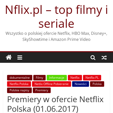
Przejdź
Nflix.pl – top filmy i
do
treści
seriale
Wszystko o polskiej ofercie Netflix, HBO Max, Disney+,
SkyShowtime i Amazon Prime Video
dokumentalne
Filmy
Informacje
Netflix
Netflix PL
Netflix Polska
Netlix Offline Pobieranie
Nowości
Polska
Polskie napisy
Premiery
Premiery w ofercie Netflix
Polska (01.06.2017)