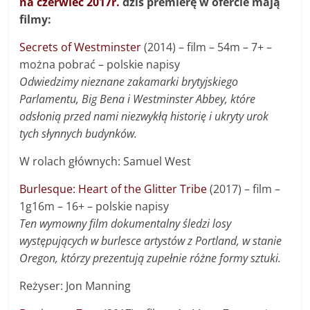
na czerwiec 2017r.
dziś premierę w ofercie mają
filmy:
Secrets of Westminster
(2014) – film – 54m – 7+ –
można pobrać – polskie napisy
Odwiedzimy nieznane zakamarki brytyjskiego
Parlamentu, Big Bena i Westminster Abbey, które
odsłonią przed nami niezwykłą historię i ukryty urok
tych słynnych budynków.
W rolach głównych: Samuel West
Burlesque: Heart of the Glitter Tribe
(2017) – film –
1g16m – 16+ – polskie napisy
Ten wymowny film dokumentalny śledzi losy
występujących w burlesce artystów z Portland, w stanie
Oregon, którzy prezentują zupełnie różne formy sztuki.
Reżyser: Jon Manning