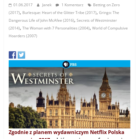
01.06.2017
Janek
1 Komentarz
Betting on Zero
,
,
(2017)
Burlesque: Heart of the Glitter Tribe (2017)
Gringo: The
,
Dangerous Life of John McAfee (2016)
Secrets of Westminster
,
,
(2014)
The Woman with 7 Personalities (2004)
World of Compulsive
Hoarders (2007)
Zgodnie z planem wydawniczym Netflix Polska