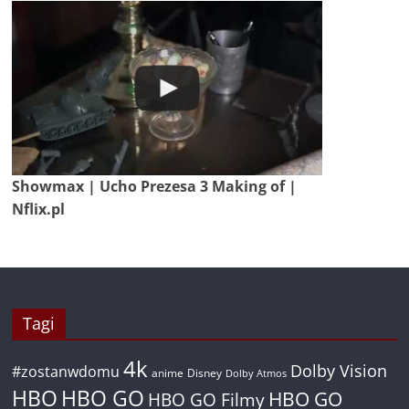
Showmax | Ucho Prezesa 3 Making of |
Nflix.pl
Tagi
4k
Dolby Vision
#zostanwdomu
anime
Disney
Dolby Atmos
HBO
HBO GO
HBO GO
HBO GO Filmy