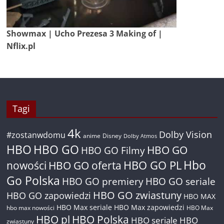
Showmax | Ucho Prezesa 3 Making of |
Nflix.pl
Tagi
4k
Dolby Vision
#zostanwdomu
anime
Disney
Dolby Atmos
HBO
HBO GO
HBO GO
HBO GO Filmy
Hbo
nowości
HBO GO oferta
HBO GO PL
Go Polska
HBO GO premiery
HBO GO seriale
HBO GO zwiastuny
HBO GO zapowiedzi
HBO MAX
HBO Max seriale
HBO Max zapowiedzi
hbo max nowości
HBO Max
HBO pl
HBO Polska
HBO seriale
HBO
zwiastuny