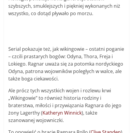
szybszych, smuklejszych i piękniej wykonanych niż
wszystko, co dotąd pływało po morzu.
Serial pokazuje też, jak wikingowie – ostatni poganie
– czcili prastarych bogów: Odyna, Thora, Freja i
Lokiego. Ragnar uważa się za potomka nordyckiego
Odyna, patrona wojowników poległych w walce, ale
także boga ciekawości.
Ale prócz tych wszystkich wojen i rozlewu krwi
„Wikingowie” to również historia rodziny i
braterstwa, miłości i przywiązania Ragnara do jego
żony Lagerthy (
Katheryn Winnick
), także
szanowanej wojowniczki.
To opowieść o bracie Ragnara Rollo (
Clive Standen
),