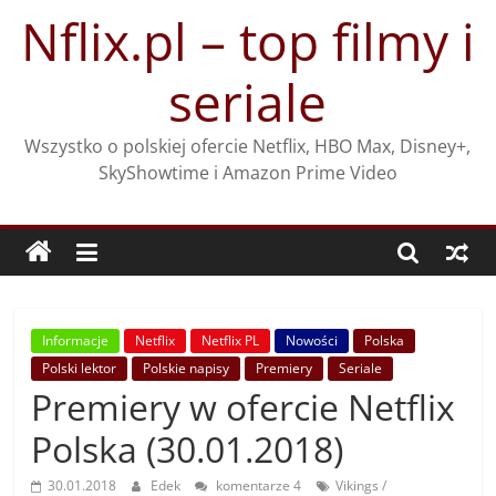
Przejdź
Nflix.pl – top filmy i
do
treści
seriale
Wszystko o polskiej ofercie Netflix, HBO Max, Disney+,
SkyShowtime i Amazon Prime Video
Informacje
Netflix
Netflix PL
Nowości
Polska
Polski lektor
Polskie napisy
Premiery
Seriale
Premiery w ofercie Netflix
Polska (30.01.2018)
30.01.2018
Edek
komentarze 4
Vikings /