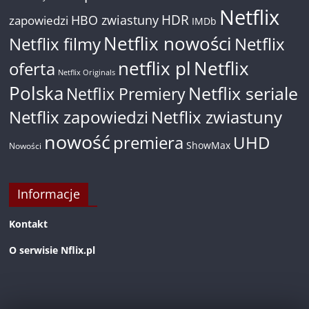
Netflix
HDR
HBO zwiastuny
zapowiedzi
IMDb
Netflix nowości
Netflix filmy
Netflix
netflix pl
Netflix
oferta
Netflix Originals
Polska
Netflix seriale
Netflix Premiery
Netflix zapowiedzi
Netflix zwiastuny
nowość
premiera
UHD
ShowMax
Nowości
Informacje
Kontakt
O serwisie Nflix.pl