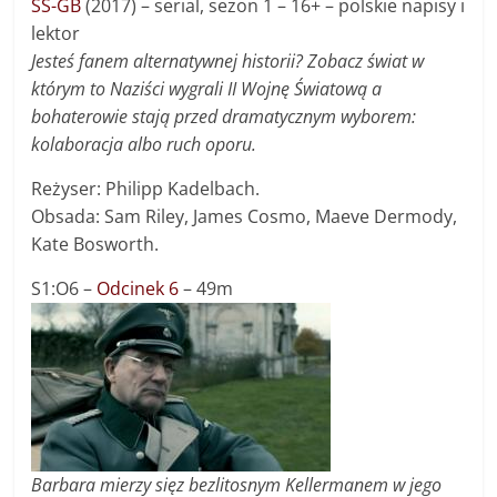
SS-GB
(2017) – serial, sezon 1 – 16+ – polskie napisy i
lektor
Jesteś fanem alternatywnej historii? Zobacz świat w
którym to Naziści wygrali II Wojnę Światową a
bohaterowie stają przed dramatycznym wyborem:
kolaboracja albo ruch oporu.
Reżyser: Philipp Kadelbach.
Obsada: Sam Riley, James Cosmo, Maeve Dermody,
Kate Bosworth.
S1:O6 –
Odcinek 6
– 49m
Barbara mierzy sięz bezlitosnym Kellermanem w jego