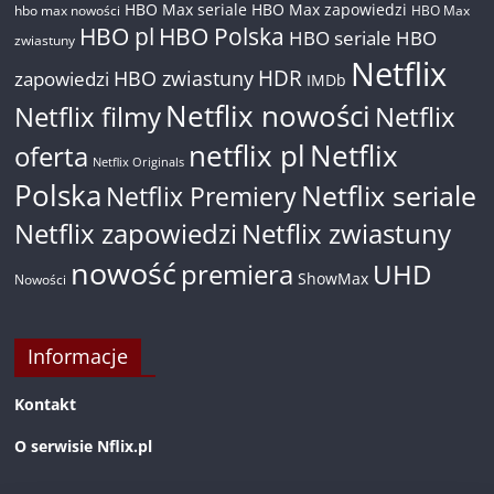
HBO Max seriale
HBO Max zapowiedzi
hbo max nowości
HBO Max
HBO pl
HBO Polska
HBO seriale
HBO
zwiastuny
Netflix
HDR
HBO zwiastuny
zapowiedzi
IMDb
Netflix nowości
Netflix filmy
Netflix
netflix pl
Netflix
oferta
Netflix Originals
Polska
Netflix seriale
Netflix Premiery
Netflix zapowiedzi
Netflix zwiastuny
nowość
premiera
UHD
ShowMax
Nowości
Informacje
Kontakt
O serwisie Nflix.pl