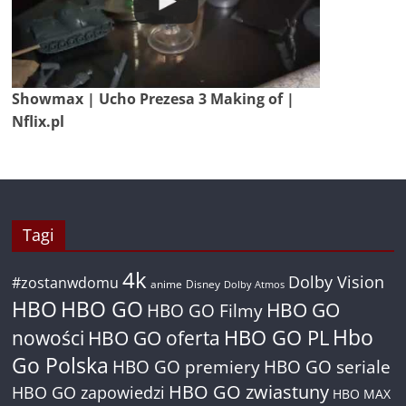
Showmax | Ucho Prezesa 3 Making of |
Nflix.pl
Tagi
4k
Dolby Vision
#zostanwdomu
anime
Disney
Dolby Atmos
HBO
HBO GO
HBO GO
HBO GO Filmy
Hbo
nowości
HBO GO oferta
HBO GO PL
Go Polska
HBO GO premiery
HBO GO seriale
HBO GO zwiastuny
HBO GO zapowiedzi
HBO MAX