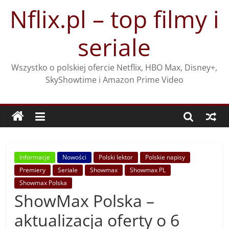
Przejdź
Nflix.pl – top filmy i
do
treści
seriale
Wszystko o polskiej ofercie Netflix, HBO Max, Disney+,
SkyShowtime i Amazon Prime Video
Informacje
Nowości
Polski lektor
Polskie napisy
Premiery
Seriale
Showmax
Showmax PL
Showmax Polska
ShowMax Polska –
aktualizacja oferty o 6