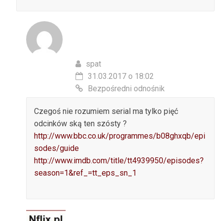
spat
31.03.2017 o 18:02
Bezpośredni odnośnik
Czegoś nie rozumiem serial ma tylko pięć
odcinków ską ten szósty ?
http://www.bbc.co.uk/programmes/b08ghxqb/epi
sodes/guide
http://www.imdb.com/title/tt4939950/episodes?
season=1&ref_=tt_eps_sn_1