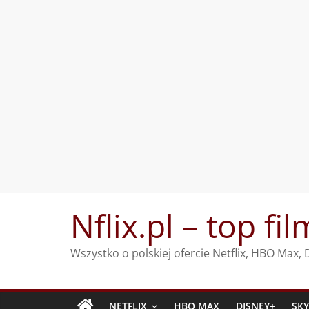
Przejdź
Nflix.pl – top fil
do
treści
Wszystko o polskiej ofercie Netflix, HBO Max
NETFLIX
HBO MAX
DISNEY+
SK