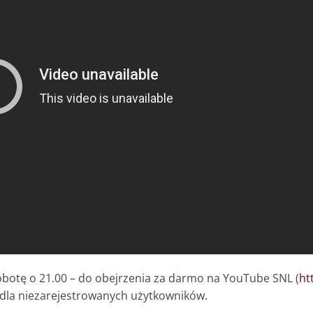
sobotę o 21.00 – do obejrzenia za darmo na YouTube SNL (
ht
 dla niezarejestrowanych użytkowników.