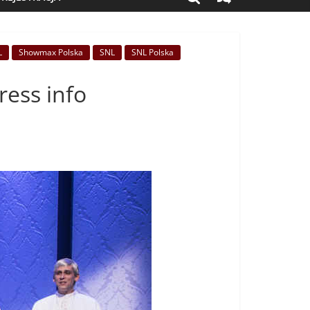
L
Showmax Polska
SNL
SNL Polska
ess info