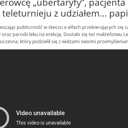
kierowcę „ubertaryfy”, pacjent
teleturnieju z udziałem… papi
zając publiczność w skeczu o elfach przebierających się za
P
oraz parodii leku na erekcję. Dostało się też małżeństwu
oczesna, który podzielił się z widzami swoimi przemyślenia