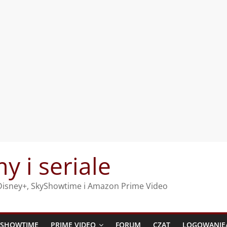
my i seriale
, Disney+, SkyShowtime i Amazon Prime Video
YSHOWTIME
PRIME VIDEO
FORUM
CZAT
LOGOWANIE/