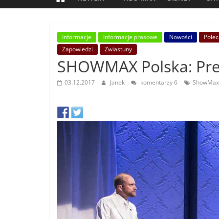
Informacje
Informacje prasowe
Nowości
Pole
Zapowiedzi
Zwiastuny
SHOWMAX Polska: Prem
03.12.2017
Janek
komentarzy 6
ShowMax