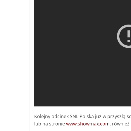
Kolejny odcinek SNL Polska już w przyszłą 
lub na stronie
www.showmax.com
, również