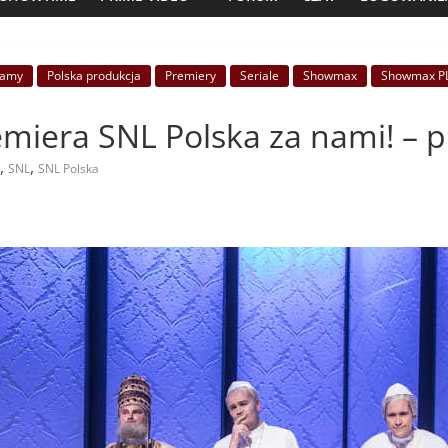
camy
Polska produkcja
Premiery
Seriale
Showmax
Showmax P
iera SNL Polska za nami! – pr
,
,
SNL
SNL Polska