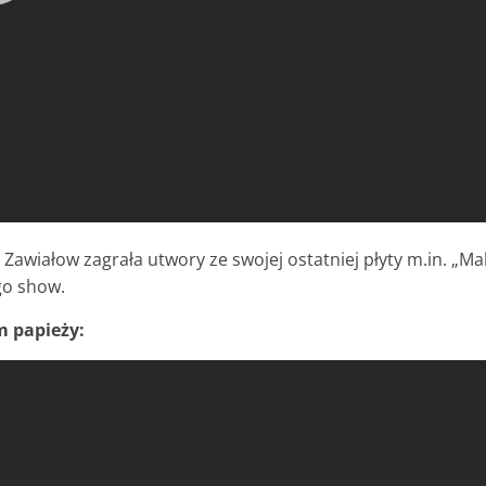
Zawiałow zagrała utwory ze swojej ostatniej płyty m.in. „
go show.
m papieży: