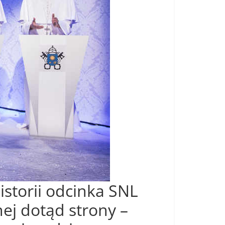
storii odcinka SNL
nej dotąd strony –