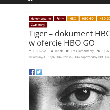
dokumentalne
Filmy
HBO
HBO GO
HBO GO
Zwiastuny
Tiger – dokument HBO
w ofercie HBO GO
,
11.01.2021
Janek
Brak komentarzy
HBO
,
,
,
,
zwiastuny
HBO pl
HBO Polska
HBO zapowiedzi
HBO zwi