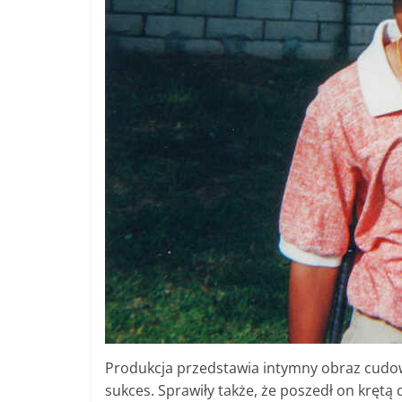
Produkcja przedstawia intymny obraz cudown
sukces. Sprawiły także, że poszedł on kręt