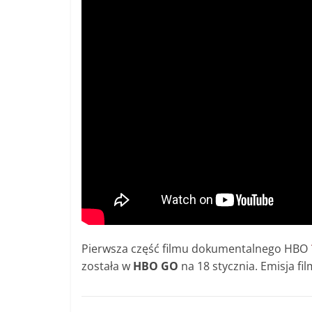
Pierwsza część filmu dokumentalnego HBO
została w
HBO GO
na 18 stycznia. Emisja fi