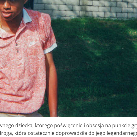
ego dziecka, którego poświęcenie i obsesja na punkcie gry 
ą drogą, która ostatecznie doprowadziła do jego legendarne