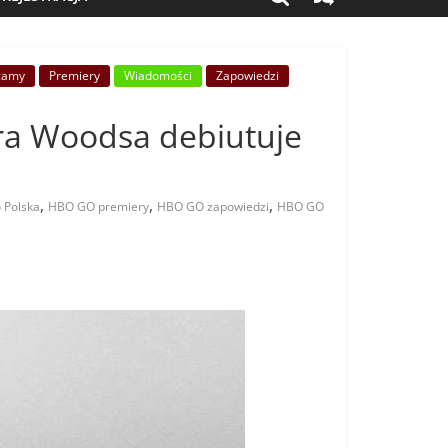
camy
Premiery
Wiadomości
Zapowiedzi
ra Woodsa debiutuje
,
,
,
 Polska
HBO GO premiery
HBO GO zapowiedzi
HBO GO