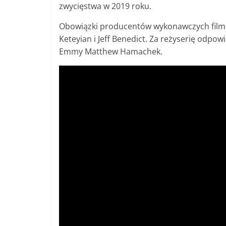
zwycięstwa w 2019 roku.
Obowiązki producentów wykonawczych filmu 
Keteyian i Jeff Benedict. Za reżyserię o
Emmy Matthew Hamachek.