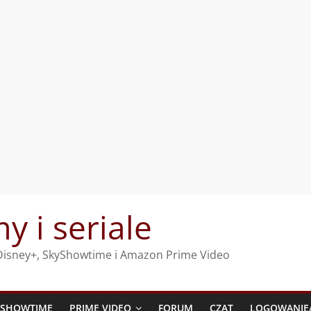
my i seriale
, Disney+, SkyShowtime i Amazon Prime Video
YSHOWTIME
PRIME VIDEO
FORUM
CZAT
LOGOWANIE/