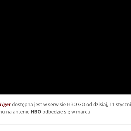
Tiger
dostępna jest w serwisie HBO GO od dzisiaj, 11 styczn
lmu na antenie
HBO
odbędzie się w marcu.