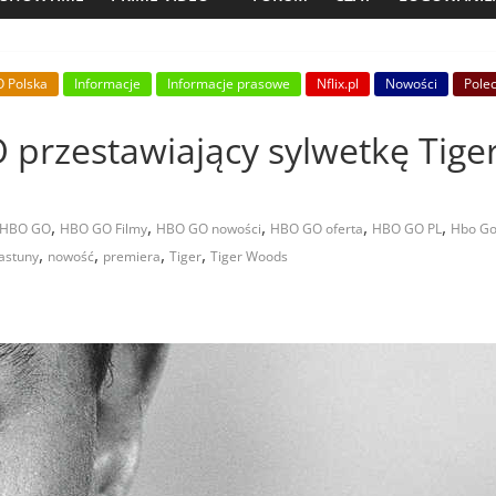
 Polska
Informacje
Informacje prasowe
Nflix.pl
Nowości
Pole
 przestawiający sylwetkę Tige
,
,
,
,
,
HBO GO
HBO GO Filmy
HBO GO nowości
HBO GO oferta
HBO GO PL
Hbo Go
,
,
,
,
astuny
nowość
premiera
Tiger
Tiger Woods