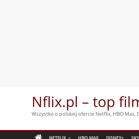
Przejdź
Nflix.pl – top fil
do
treści
Wszystko o polskiej ofercie Netflix, HBO Max
NETFLIX
HBO MAX
DISNEY+
SK