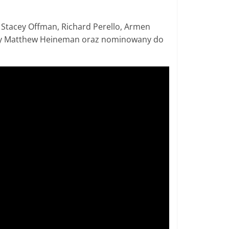
 Stacey Offman, Richard Perello, Armen
Emmy Matthew Heineman oraz nominowany do