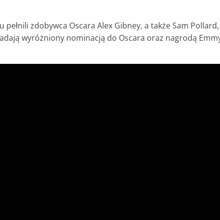
pełnili zdobywca Oscara Alex Gibney, a także Sam Pollard,
dpowiadają wyróżniony nominacją do Oscara oraz nagrodą 