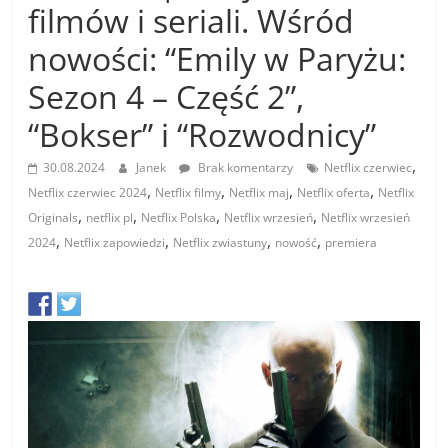
filmów i seriali. Wśród
nowości: “Emily w Paryżu:
Sezon 4 – Część 2”,
“Bokser” i “Rozwodnicy”
,
30.08.2024
Janek
Brak komentarzy
Netflix czerwiec
,
,
,
,
Netflix czerwiec 2024
Netflix filmy
Netflix maj
Netflix oferta
Netflix
,
,
,
,
Originals
netflix pl
Netflix Polska
Netflix wrzesień
Netflix wrzesień
,
,
,
,
2024
Netflix zapowiedzi
Netflix zwiastuny
nowość
premiera