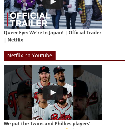
Queer Eye: We're In Japan! | Official Trailer
| Netflix
Netflix na Youtube
We put the Twins and Phillies players’