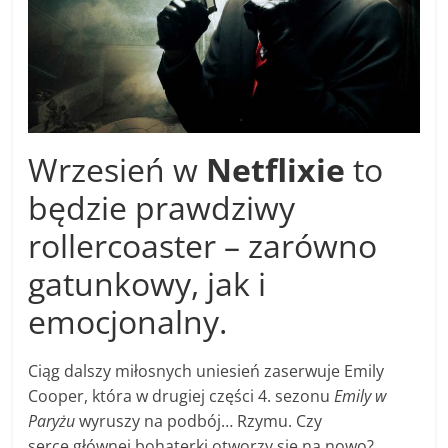
Wrzesień w
Netflixie
to
będzie prawdziwy
rollercoaster – zarówno
gatunkowy, jak i
emocjonalny.
Ciąg dalszy miłosnych uniesień zaserwuje Emily
Cooper, która w drugiej części 4. sezonu
Emily w
Paryżu
wyruszy na podbój… Rzymu. Czy
serce głównej bohaterki otworzy się na nowo?