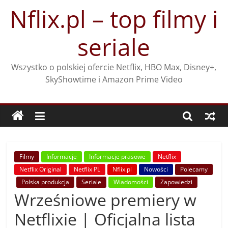
Przejdź
Nflix.pl – top filmy i
do
treści
seriale
Wszystko o polskiej ofercie Netflix, HBO Max, Disney+,
SkyShowtime i Amazon Prime Video
Filmy
Informacje
Informacje prasowe
Netflix
Netflix Original
Netflix PL
Nflix.pl
Nowości
Polecamy
Polska produkcja
Seriale
Wiadomości
Zapowiedzi
Wrześniowe premiery w
Netflixie | Oficjalna lista