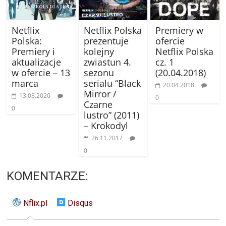
Netflix
Netflix Polska
Premiery w
Polska:
prezentuje
ofercie
Premiery i
kolejny
Netflix Polska
aktualizacje
zwiastun 4.
cz. 1
w ofercie – 13
sezonu
(20.04.2018)
marca
serialu “Black
20.04.2018
Mirror /
13.03.2020
0
Czarne
0
lustro” (2011)
– Krokodyl
26.11.2017
0
KOMENTARZE:
Nflix.pl
Disqus