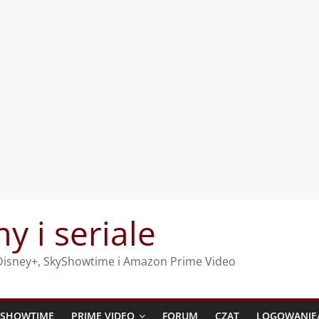
my i seriale
, Disney+, SkyShowtime i Amazon Prime Video
YSHOWTIME
PRIME VIDEO
FORUM
CZAT
LOGOWANIE/