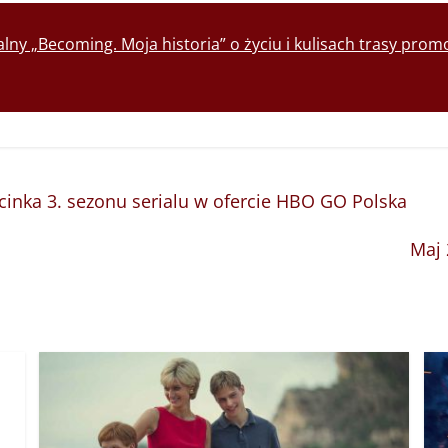
lny „Becoming. Moja historia” o życiu i kulisach trasy pr
inka 3. sezonu serialu w ofercie HBO GO Polska
Maj 