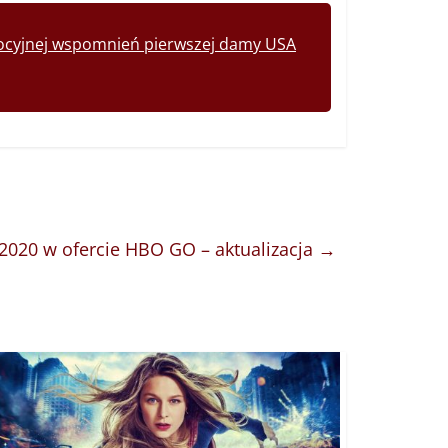
omocyjnej wspomnień pierwszej damy USA
2020 w ofercie HBO GO – aktualizacja
→