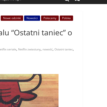
Nowe odcinki
Nowości
Polecamy
Polska
alu “Ostatni taniec” o
,
,
,
,
etflix seriale
Netflix zwiastuny
nowość
Ostatni taniec