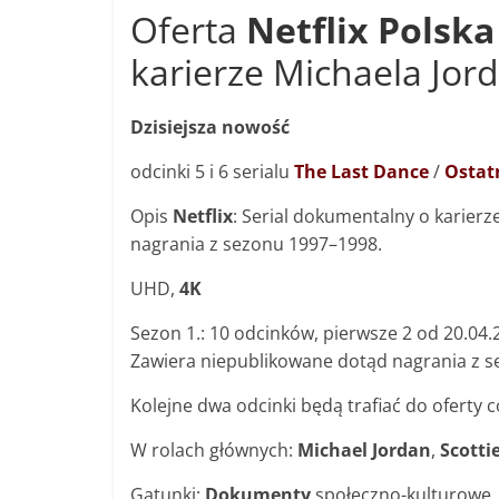
Oferta
Netflix Polska
karierze Michaela Jo
Dzisiejsza nowość
odcinki 5 i 6 serialu
The Last Dance
/
Ostat
Opis
Netflix
: Serial dokumentalny o karierz
nagrania z sezonu 1997–1998.
UHD,
4K
Sezon 1.: 10 odcinków, pierwsze 2 od 20.04.
Zawiera niepublikowane dotąd nagrania z 
Kolejne dwa odcinki będą trafiać do oferty c
W rolach głównych:
Michael Jordan
,
Scotti
Gatunki:
Dokumenty
społeczno-kulturowe