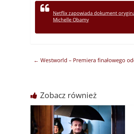
Netflix zapowiada dokument orygina
Michelle Obamy
←
Westworld – Premiera finałowego odc
Zobacz również