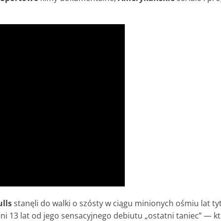
lls
stanęli do walki o szósty w ciągu minionych ośmiu lat ty
i 13 lat od jego sensacyjnego debiutu „ostatni taniec” — k