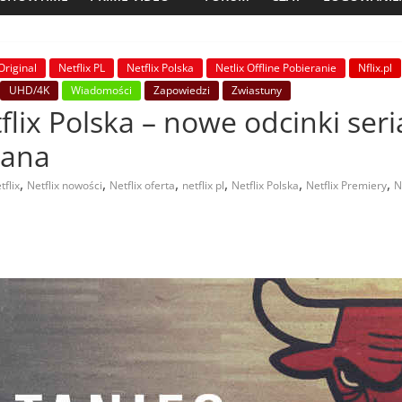
Original
Netflix PL
Netflix Polska
Netlix Offline Pobieranie
Nflix.pl
UHD/4K
Wiadomości
Zapowiedzi
Zwiastuny
flix Polska – nowe odcinki seri
dana
,
,
,
,
,
,
tflix
Netflix nowości
Netflix oferta
netflix pl
Netflix Polska
Netflix Premiery
N