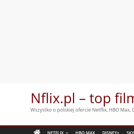
Przejdź
Nflix.pl – top fil
do
treści
Wszystko o polskiej ofercie Netflix, HBO Max
NETFLIX
HBO MAX
DISNEY+
SK