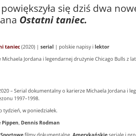
powiększyła się dziś dwa nowe
rdana
Ostatni taniec.
ni taniec
(2020) |
serial
| polskie napisy i
lektor
e Michaela Jordana i legendarnej drużynie Chicago Bulls z l
2020 – Serial dokumentalny o karierze Michaela Jordana i l
sezonu 1997–1998.
o tydzień, w poniedziałek.
e Pippen
,
Dennis Rodman
,
Sportowe
filmy dokumentalne,
Amerykańskie
seriale i p