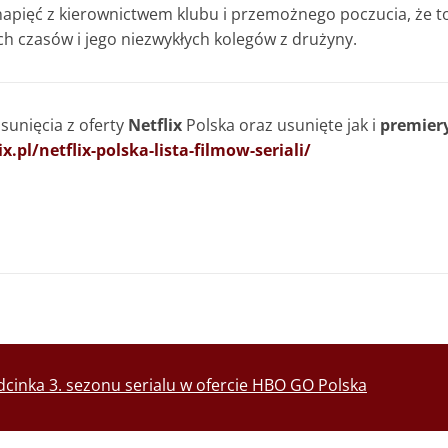
 napięć z kierownictwem klubu i przemożnego poczucia, że t
ch czasów i jego niezwykłych kolegów z drużyny.
unięcia z oferty
Netflix
Polska oraz usunięte jak i
premier
.pl/netflix-polska-lista-filmow-seriali/
cinka 3. sezonu serialu w ofercie HBO GO Polska