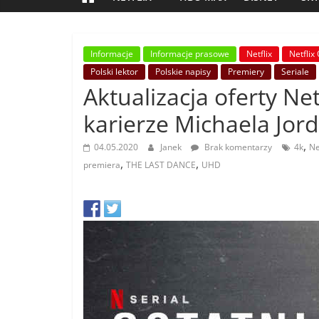
Informacje
Informacje prasowe
Netflix
Netflix 
Polski lektor
Polskie napisy
Premiery
Seriale
Aktualizacja oferty Net
karierze Michaela Jor
,
04.05.2020
Janek
Brak komentarzy
4k
Ne
,
,
premiera
THE LAST DANCE
UHD