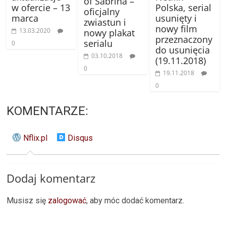
of Sabrina –
w ofercie – 13
Polska, serial
oficjalny
marca
usunięty i
zwiastun i
nowy film
13.03.2020
nowy plakat
przeznaczony
serialu
0
do usunięcia
03.10.2018
(19.11.2018)
0
19.11.2018
0
KOMENTARZE:
Nflix.pl
Disqus
Dodaj komentarz
Musisz się
zalogować
, aby móc dodać komentarz.