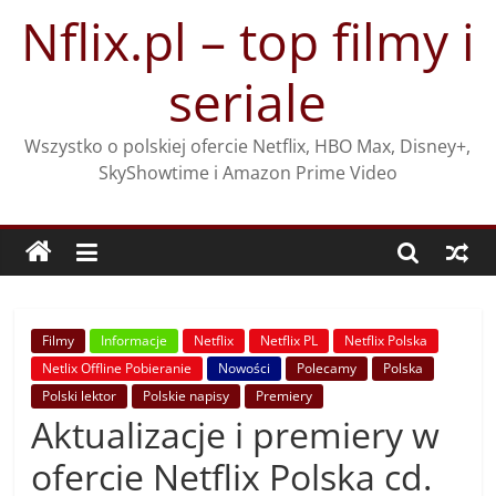
Przejdź
Nflix.pl – top filmy i
do
treści
seriale
Wszystko o polskiej ofercie Netflix, HBO Max, Disney+,
SkyShowtime i Amazon Prime Video
Filmy
Informacje
Netflix
Netflix PL
Netflix Polska
Netlix Offline Pobieranie
Nowości
Polecamy
Polska
Polski lektor
Polskie napisy
Premiery
Aktualizacje i premiery w
ofercie Netflix Polska cd.