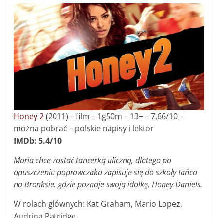
Honey 2
(2011) – f
ilm
–
1g50m
– 13+ –
7,66/10 –
można pobrać – polskie napisy i lektor
IMDb: 5.4/10
Maria chce zostać tancerką uliczną, dlatego po
opuszczeniu poprawczaka zapisuje się do szkoły tańca
na Bronksie, gdzie poznaje swoją idolkę, Honey Daniels.
W rolach głównych: Kat Graham, Mario Lopez,
Audrina Patridge