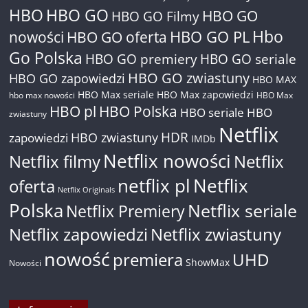
HBO
HBO GO
HBO GO
HBO GO Filmy
Hbo
nowości
HBO GO oferta
HBO GO PL
Go Polska
HBO GO premiery
HBO GO seriale
HBO GO zwiastuny
HBO GO zapowiedzi
HBO MAX
HBO Max seriale
HBO Max zapowiedzi
hbo max nowości
HBO Max
HBO pl
HBO Polska
HBO seriale
HBO
zwiastuny
Netflix
HDR
HBO zwiastuny
zapowiedzi
IMDb
Netflix nowości
Netflix filmy
Netflix
netflix pl
Netflix
oferta
Netflix Originals
Polska
Netflix seriale
Netflix Premiery
Netflix zapowiedzi
Netflix zwiastuny
nowość
premiera
UHD
ShowMax
Nowości