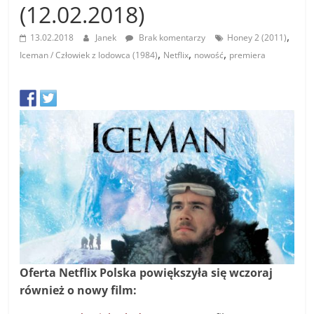
(12.02.2018)
,
13.02.2018
Janek
Brak komentarzy
Honey 2 (2011)
,
,
,
Iceman / Człowiek z lodowca (1984)
Netflix
nowość
premiera
Oferta Netflix Polska powiększyła się wczoraj
również o nowy film: