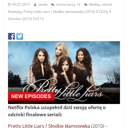
,
05.07.2017
Janek
komentarzy 13
Netflix
odciek
,
,
finałowy
Pretty Little Liars / Słodkie kłamstewka (2010) S7:E20
X
iZombie (2015) S3:E13
Netflix Polska uzupełnił dziś swoją ofertę o
odcinki finałowe seriali:
Pretty Little Liars / Słodkie kłamstewka
(2010) –