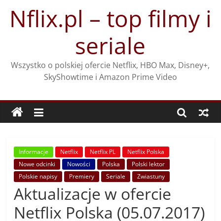
Przejdź
Nflix.pl – top filmy i
do
treści
seriale
Wszystko o polskiej ofercie Netflix, HBO Max, Disney+,
SkyShowtime i Amazon Prime Video
Informacje
Netflix
Netflix PL
Netflix Polska
Nowe odcinki
Nowości
Polska
Polski lektor
Polskie napisy
Premiery
Seriale
Zwiastuny
Aktualizacje w ofercie
Netflix Polska (05.07.2017)