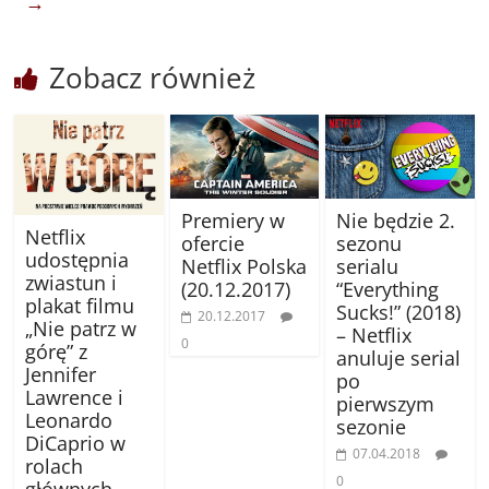
→
Zobacz również
Premiery w
Nie będzie 2.
Netflix
ofercie
sezonu
udostępnia
Netflix Polska
serialu
zwiastun i
(20.12.2017)
“Everything
plakat filmu
Sucks!” (2018)
20.12.2017
„Nie patrz w
– Netflix
0
górę” z
anuluje serial
Jennifer
po
Lawrence i
pierwszym
Leonardo
sezonie
DiCaprio w
07.04.2018
rolach
0
głównych