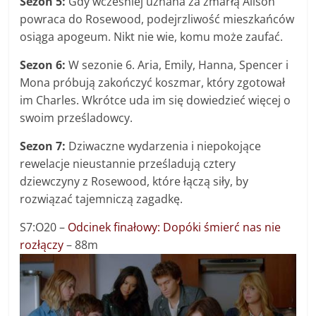
Sezon 5:
Gdy wcześniej uznana za zmarłą Alison
powraca do Rosewood, podejrzliwość mieszkańców
osiąga apogeum. Nikt nie wie, komu może zaufać.
Sezon 6:
W sezonie 6. Aria, Emily, Hanna, Spencer i
Mona próbują zakończyć koszmar, który zgotował
im Charles. Wkrótce uda im się dowiedzieć więcej o
swoim prześladowcy.
Sezon 7:
Dziwaczne wydarzenia i niepokojące
rewelacje nieustannie prześladują cztery
dziewczyny z Rosewood, które łączą siły, by
rozwiązać tajemniczą zagadkę.
S7:O20 –
Odcinek finałowy: Dopóki śmierć nas nie
rozłączy
– 88m