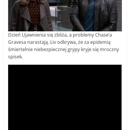
Dzień Ujawnienia się zbliża, a problemy Chase’a
Gravesa narastają. Liv odkrywa, że za epidemią
śmiertelnie niebezpiecznej grypy kryje się mroczny
spisek.