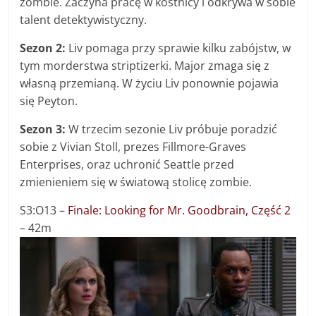
zombie. Zaczyna pracę w kostnicy i odkrywa w sobie
talent detektywistyczny.
Sezon 2:
Liv pomaga przy sprawie kilku zabójstw, w
tym morderstwa striptizerki. Major zmaga się z
własną przemianą. W życiu Liv ponownie pojawia
się Peyton.
Sezon 3:
W trzecim sezonie Liv próbuje poradzić
sobie z Vivian Stoll, prezes Fillmore-Graves
Enterprises, oraz uchronić Seattle przed
zmienieniem się w światową stolicę zombie.
S3:O13 –
Finale: Looking for Mr. Goodbrain, Część 2
– 42m