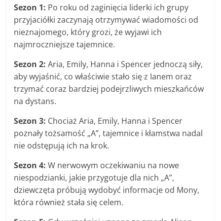
Sezon 1:
Po roku od zaginięcia liderki ich grupy
przyjaciółki zaczynają otrzymywać wiadomości od
nieznajomego, który grozi, że wyjawi ich
najmroczniejsze tajemnice.
Sezon 2:
Aria, Emily, Hanna i Spencer jednoczą siły,
aby wyjaśnić, co właściwie stało się z Ianem oraz
trzymać coraz bardziej podejrzliwych mieszkańców
na dystans.
Sezon 3:
Chociaż Aria, Emily, Hanna i Spencer
poznały tożsamość „A”, tajemnice i kłamstwa nadal
nie odstępują ich na krok.
Sezon 4:
W nerwowym oczekiwaniu na nowe
niespodzianki, jakie przygotuje dla nich „A”,
dziewczęta próbują wydobyć informacje od Mony,
która również stała się celem.