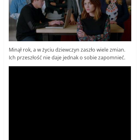
Minął rok, a w życiu dziewczyn zaszło wiele zmian.
Ich przeszłość nie daje jednak o sobie zapomnieć.