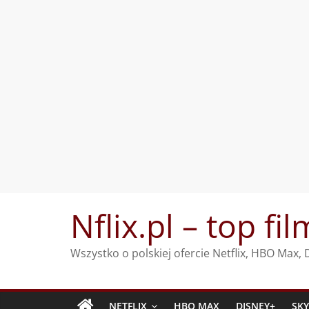
Przejdź
Nflix.pl – top fil
do
treści
Wszystko o polskiej ofercie Netflix, HBO Max
NETFLIX
HBO MAX
DISNEY+
SK