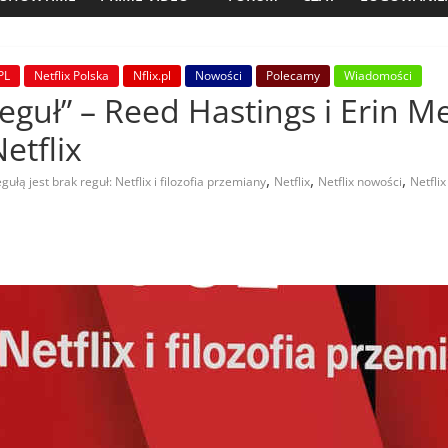
PL
Netflix Polska
Nflix.pl
Nowości
Polecamy
Wiadomości
reguł” – Reed Hastings i Erin 
etflix
,
,
,
gułą jest brak reguł: Netflix i filozofia przemiany
Netflix
Netflix nowości
Netflix