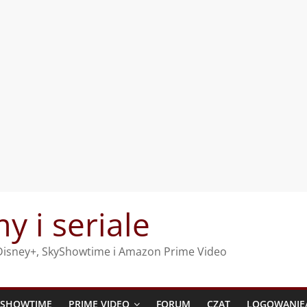
my i seriale
, Disney+, SkyShowtime i Amazon Prime Video
YSHOWTIME
PRIME VIDEO
FORUM
CZAT
LOGOWANIE/