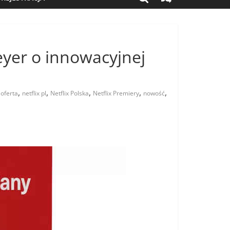
Meyer o innowacyjnej
,
,
,
,
,
 oferta
netflix pl
Netflix Polska
Netflix Premiery
nowość