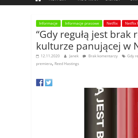
Informacje
Informacje prasowe
Netflix
Netflix 
“Gdy regułą jest brak 
kulturze panującej w N
12.11.2020
Janek
Brak komentarzy
Gdy re
,
premiera
Reed Hastings