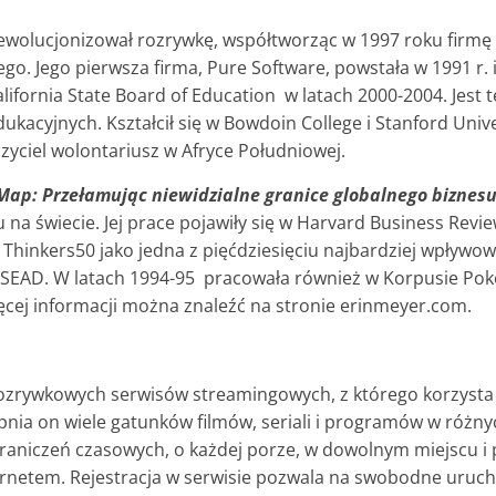
zrewolucjonizował rozrywkę, współtworząc w 1997 roku firmę 
ego. Jego pierwsza firma, Pure Software, powstała w 1991 r.
lifornia State Board of Education w latach 2000-2004. Jest 
dukacyjnych. Kształcił się w Bowdoin College i Stanford Univ
zyciel wolontariusz w Afryce Południowej.
Map: Przełamując niewidzialne granice globalnego biznes
a świecie. Jej prace pojawiły się w Harvard Business Revi
 Thinkers50 jako jedna z pięćdziesięciu najbardziej wpływow
INSEAD. W latach 1994-95 pracowała również w Korpusie Pok
ęcej informacji można znaleźć na stronie erinmeyer.com.
 rozrywkowych serwisów streamingowych, z którego korzys
ia on wiele gatunków filmów, seriali i programów w różnyc
aniczeń czasowych, o każdej porze, w dowolnym miejscu i 
rnetem. Rejestracja w serwisie pozwala na swobodne uruch