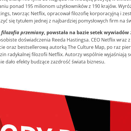
aniu ponad 195 milionom użytkowników z 190 krajów. Wyróż
ngs, tworząc Netflix, opracował filozofię korporacyjną i ze
szyć się tytułem jednej z najbardziej pomysłowych firm na św
i filozofia przemiany
, powstała na bazie setek wywiadów
 osobiste doświadczenia Reeda Hastingsa. CEO Netflix wraz z
ie oraz bestsellerową autorką The Culture Map, po raz pier
in radykalnej filozofii Netflix. Autorzy wspólnie wyjaśniaj
ie dało efekty budzące zazdrość świata biznesu.