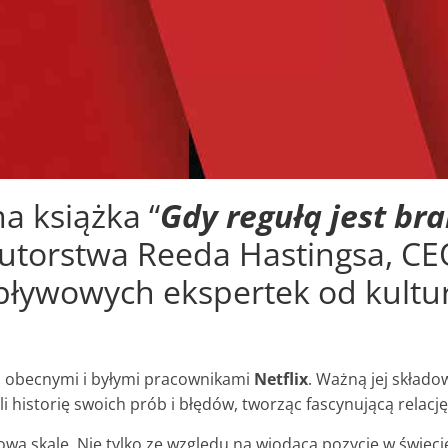
a książka “
Gdy regułą jest brak
autorstwa Reeda Hastingsa, C
wpływowych ekspertek od kultu
z obecnymi i byłymi pracownikami
Netflix
. Ważną jej składo
historię swoich prób i błędów, tworząc fascynującą relację z
ą skalę. Nie tylko ze względu na wiodącą pozycję w świecie