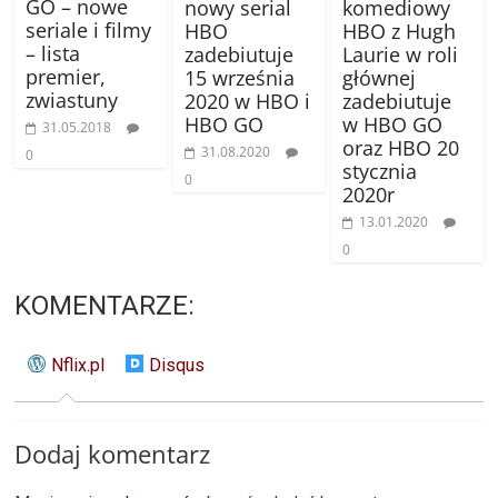
GO – nowe
nowy serial
komediowy
seriale i filmy
HBO
HBO z Hugh
– lista
zadebiutuje
Laurie w roli
premier,
15 września
głównej
zwiastuny
2020 w HBO i
zadebiutuje
HBO GO
w HBO GO
31.05.2018
oraz HBO 20
31.08.2020
0
stycznia
0
2020r
13.01.2020
0
KOMENTARZE:
Nflix.pl
Disqus
Dodaj komentarz