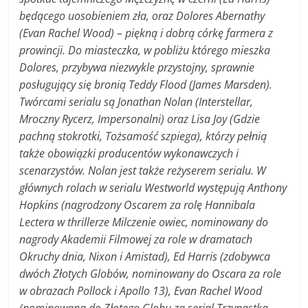
będącego uosobieniem zła, oraz Dolores Abernathy
(Evan Rachel Wood) – piękną i dobrą córkę farmera z
prowincji. Do miasteczka, w pobliżu którego mieszka
Dolores, przybywa niezwykle przystojny, sprawnie
posługujący się bronią Teddy Flood (James Marsden).
Twórcami serialu są Jonathan Nolan (Interstellar,
Mroczny Rycerz, Impersonalni) oraz Lisa Joy (Gdzie
pachną stokrotki, Tożsamość szpiega), którzy pełnią
także obowiązki producentów wykonawczych i
scenarzystów. Nolan jest także reżyserem serialu. W
głównych rolach w serialu Westworld występują Anthony
Hopkins (nagrodzony Oscarem za rolę Hannibala
Lectera w thrillerze Milczenie owiec, nominowany do
nagrody Akademii Filmowej za role w dramatach
Okruchy dnia, Nixon i Amistad), Ed Harris (zdobywca
dwóch Złotych Globów, nominowany do Oscara za role
w obrazach Pollock i Apollo 13), Evan Rachel Wood
(nominowana do Złotego Globu za serial Trzynastka