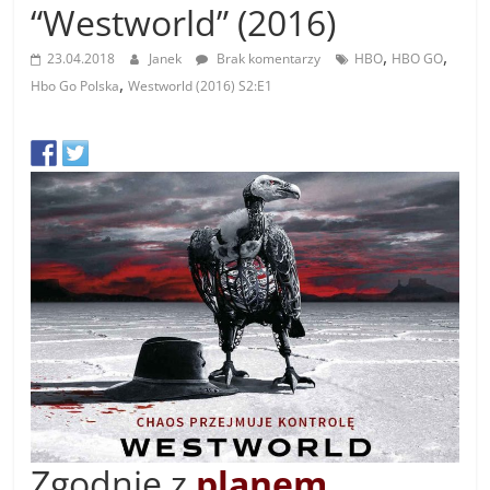
“Westworld” (2016)
,
,
23.04.2018
Janek
Brak komentarzy
HBO
HBO GO
,
Hbo Go Polska
Westworld (2016) S2:E1
Zgodnie z
planem