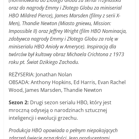
oraz do nagrody Emmy i Złotego Globu za miniserial
HBO Mildred Pierce), James Marsden (filmy z serii X-
Men), Thandie Newton (Miasto gniewu, Mission:
Impossible II) oraz Jeffrey Wright (film HBO Nominacja,
zdobywca nagrody Emmy i Złotego Globu za rolę w
miniserialu HBO Anioły w Ameryce). Inspiracją dla
twórców był kultowy obraz Michaela Crichtona z 1973
roku pt. Świat Dzikiego Zachodu.
REŻYSERIA: Jonathan Nolan
OBSADA: Anthony Hopkins, Ed Harris, Evan Rachel
Wood, James Marsden, Thandie Newton
Sezon 2:
Drugi sezon serialu HBO, który jest
mroczną odyseją o narodzinach sztucznej
inteligencji i ewolucji grzechu.
Produkcja HBO opowiada o pełnym niepokojących
zdarzeń świecie przyszłości. Jego producentami