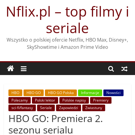
Przejdź
Nflix.pl – top filmy i
do
treści
seriale
Wszystko o polskiej ofercie Netflix, HBO Max, Disney+,
SkyShowtime i Amazon Prime Video
HBO
HBO GO
HBO GO Polska
Informacje
Nowości
Polecamy
Polski lektor
Polskie napisy
Premiery
sci-fi/fantasy
Seriale
Zapowiedzi
Zwiastuny
HBO GO: Premiera 2.
sezonu serialu