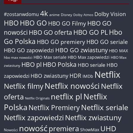
4k
Dolby Vision
#zostanwdomu
anime
Disney
Dolby Atmos
HBO
HBO GO
HBO GO
HBO GO Filmy
Hbo
nowości
HBO GO oferta
HBO GO PL
Go Polska
HBO GO premiery
HBO GO seriale
HBO GO zwiastuny
HBO GO zapowiedzi
HBO MAX
HBO Max seriale
HBO Max zapowiedzi
hbo max nowości
HBO Max
HBO pl
HBO Polska
HBO seriale
HBO
zwiastuny
Netflix
HDR
HBO zwiastuny
zapowiedzi
IMDb
Netflix nowości
Netflix filmy
Netflix
netflix pl
Netflix
oferta
Netflix Originals
Polska
Netflix seriale
Netflix Premiery
Netflix zapowiedzi
Netflix zwiastuny
nowość
premiera
UHD
ShowMax
Nowości