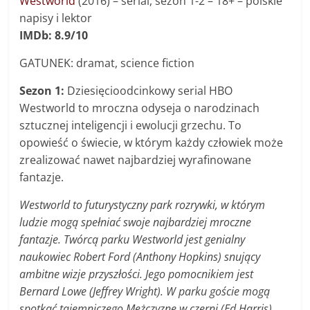
Westworld
(2016) – serial, sezon 1-2 – 18+ – polskie
napisy i lektor
IMDb: 8.9/10
GATUNEK: dramat, science fiction
Sezon 1:
Dziesięcioodcinkowy serial HBO
Westworld to mroczna odyseja o narodzinach
sztucznej inteligencji i ewolucji grzechu. To
opowieść o świecie, w którym każdy człowiek może
zrealizować nawet najbardziej wyrafinowane
fantazje.
Westworld to futurystyczny park rozrywki, w którym
ludzie mogą spełniać swoje najbardziej mroczne
fantazje. Twórcą parku Westworld jest genialny
naukowiec Robert Ford (Anthony Hopkins) snujący
ambitne wizje przyszłości. Jego pomocnikiem jest
Bernard Lowe (Jeffrey Wright). W parku goście mogą
spotkać tajemniczego Mężczyznę w czerni (Ed Harris)