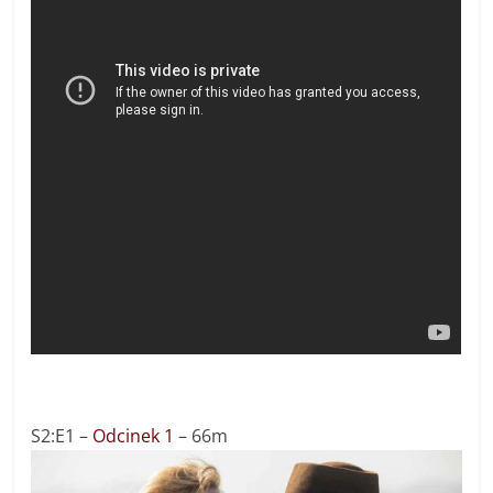
S2:E1 –
Odcinek 1
– 66m