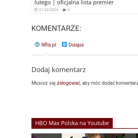
lutego | oficjalna lista premier
01.02.2024
0
KOMENTARZE:
Nflix.pl
Disqus
Dodaj komentarz
Musisz się
zalogować
, aby móc dodać komentarz
HBO Max Polska na Youtube