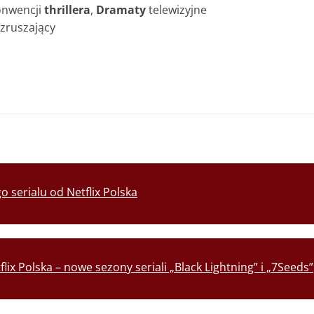
konwencji
thrillera
,
Dramaty
telewizyjne
Wzruszający
o serialu od Netflix Polska
flix Polska – nowe sezony seriali „Black Lightning” i „7Seeds”