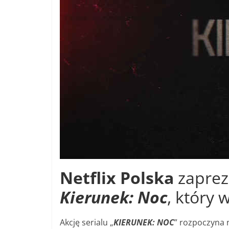
Netflix Polska
zapreze
Kierunek: Noc
, który 
Akcję serialu „
KIERUNEK: NOC
” rozpoczyna n