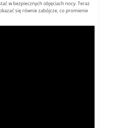
stać w bezpiecznych objęciach nocy. Teraz
 okazać się równie zabójcze, co promienie