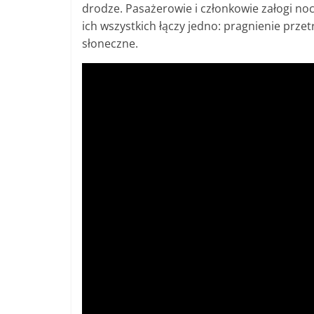
drodze. Pasażerowie i członkowie załogi noc
ich wszystkich łączy jedno: pragnienie prze
słoneczne.