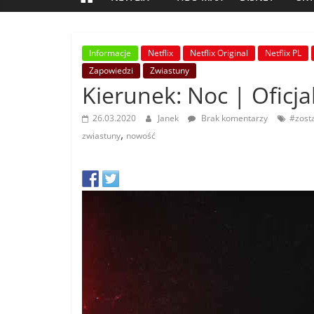
Informacje
Netflix
Netflix Original
Netflix PL
Zapowiedzi
Zwiastuny
Kierunek: Noc | Oficja
26.03.2020
Janek
Brak komentarzy
#zos
,
zwiastuny
nowość