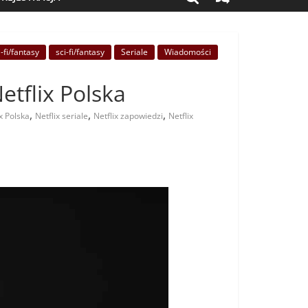
i-fi/fantasy
sci-fi/fantasy
Seriale
Wiadomości
etflix Polska
,
,
,
ix Polska
Netflix seriale
Netflix zapowiedzi
Netflix