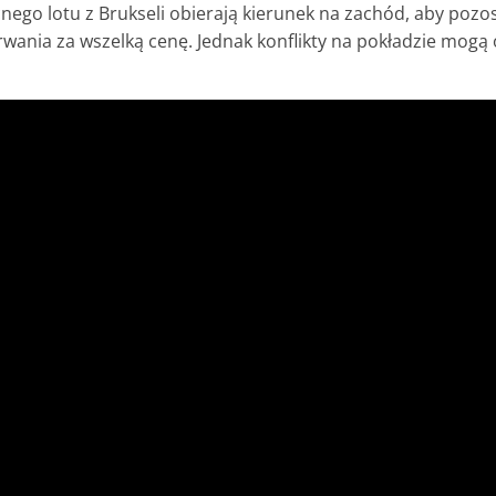
nego lotu z Brukseli obierają kierunek na zachód, aby pozo
trwania za wszelką cenę. Jednak konflikty na pokładzie mogą