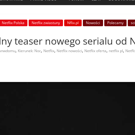
Netflix Polska
Netflix zwiastuny
Nflix.pl
Nowości
Polecamy
sc
lny teaser nowego serialu od N
,
,
,
,
,
,
tanwdomu
Kierunek: Noc
Netflix
Netflix nowości
Netflix oferta
netflix pl
Netfl