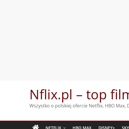
Przejdź
Nflix.pl – top fil
do
treści
Wszystko o polskiej ofercie Netflix, HBO Max
NETFLIX
HBO MAX
DISNEY+
SK