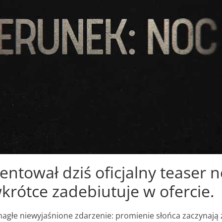
ntował dziś oficjalny teaser 
wkrótce zadebiutuje w ofercie.
agłe niewyjaśnione zdarzenie: promienie słońca zaczynają z