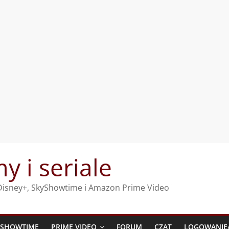
my i seriale
, Disney+, SkyShowtime i Amazon Prime Video
YSHOWTIME
PRIME VIDEO
FORUM
CZAT
LOGOWANIE/