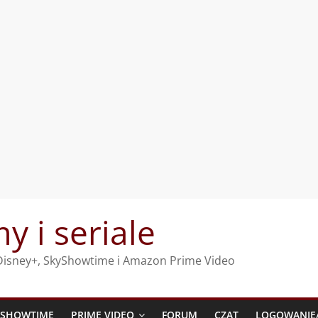
my i seriale
, Disney+, SkyShowtime i Amazon Prime Video
YSHOWTIME
PRIME VIDEO
FORUM
CZAT
LOGOWANIE/