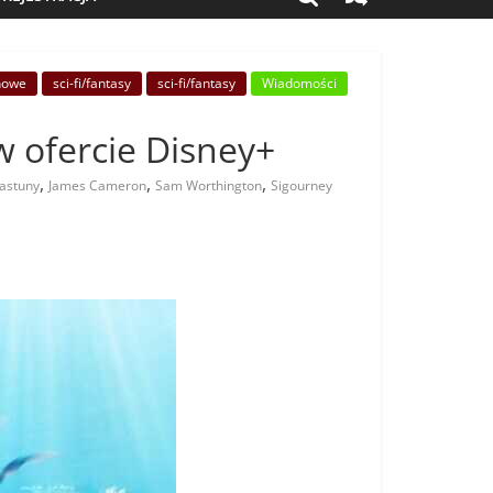
nowe
sci-fi/fantasy
sci-fi/fantasy
Wiadomości
 w ofercie Disney+
,
,
,
astuny
James Cameron
Sam Worthington
Sigourney