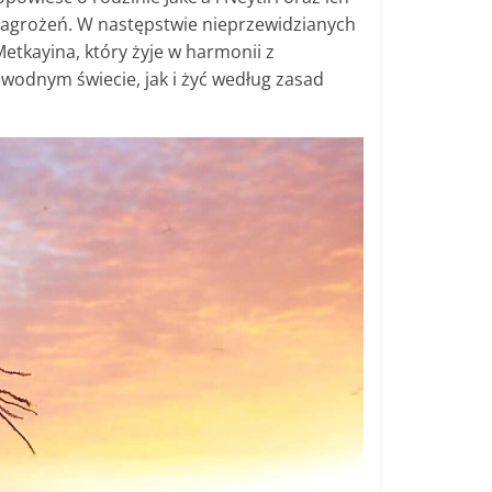
zagrożeń. W następstwie nieprzewidzianych
etkayina, który żyje w harmonii z
wodnym świecie, jak i żyć według zasad