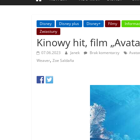
Disney
Disney plus
Disney+
Filmy
Informac
Zwiastuny
Kinowy hit, film „Avat
07.06.2023
Janek
Brak komentarzy
Avatar
,
Weaver
Zoe Saldaña