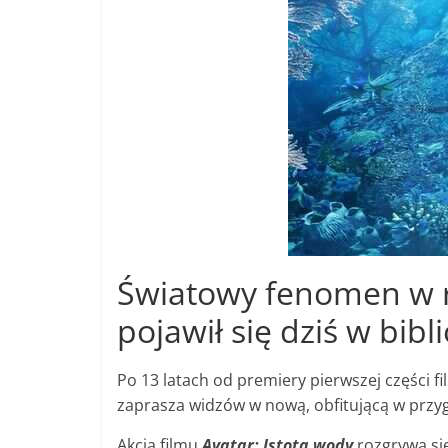
Światowy fenomen w r
pojawił się dziś w bib
Po 13 latach od premiery pierwszej części 
zaprasza widzów w nową, obfitującą w przy
Akcja filmu
Avatar: Istota wody
rozgrywa się