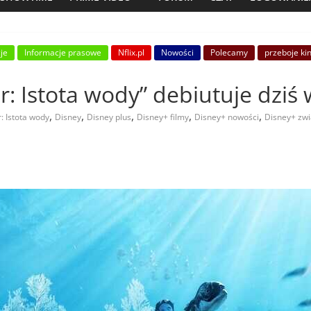
je
Informacje prasowe
Nflix.pl
Nowości
Polecamy
przeboje ki
ar: Istota wody” debiutuje dziś
,
,
,
,
,
: Istota wody
Disney
Disney plus
Disney+ filmy
Disney+ nowości
Disney+ zwi