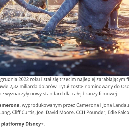
6 grudnia 2022 roku i stał się trzecim najlepiej zarabiający
wie 2,32 miliarda dolarów. Tytuł został nominowany do Osca
lne wyznaczyły nowy standard dla całej branży filmowej.
Camerona
, wyprodukowanym przez Camerona i Jona Landau
Lang, Cliff Curtis, Joel David Moore, CCH Pounder, Edie Falc
 platformy Disney+.