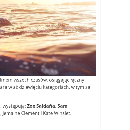
m filmem wszech czasów, osiągając łączny
ra w aż dziewięciu kategoriach, w tym za
, występują:
Zoe Saldaña
,
Sam
o, Jemaine Clement i Kate Winslet.