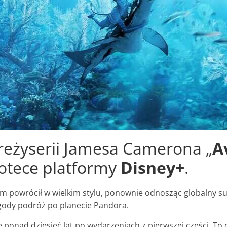
eżyserii Jamesa Camerona „
A
liotece platformy
Disney+
.
film powrócił w wielkim stylu, ponownie odnosząc globalny s
gody podróż po planecie Pandora.
 ponad dziesięć lat po wydarzeniach z pierwszej części. To op