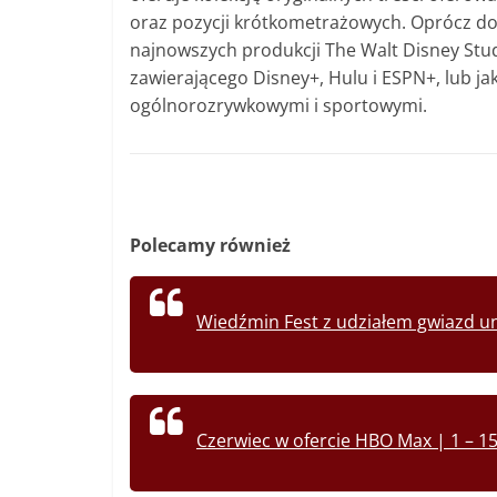
oraz pozycji krótkometrażowych. Oprócz dos
najnowszych produkcji The Walt Disney Stud
zawierającego Disney+, Hulu i ESPN+, lub j
ogólnorozrywkowymi i sportowymi.
Polecamy również
Wiedźmin Fest z udziałem gwiazd un
Czerwiec w ofercie HBO Max | 1 – 15 