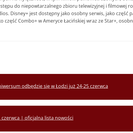
tępu do niepowtarzalnego zbioru telewizyjnej i filmowej r
ios. Disney+ jest dostępny jako osobny serwis, jako część 
ako część Combo+ w Ameryce Łacińskiej wraz ze Star+, osob
iwersum odbędzie się w Łodzi już 24-25 czerwca
czerwca | oficjalna lista nowości