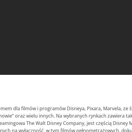
mem dla filmów i programów Disneya, Pixara, Marvela, ze 
onowie” oraz wielu innych. Na wybranych rynkach zawiera t
treamingowa The Walt Disney Company, jest częścią Disney 
wanych na wyłączność, w tym filmów pełnometrażowych, dok