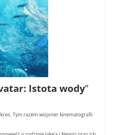
vatar: Istota wody
”
ukces. Tym razem wizjoner kinematografii
owieść o rodzinie Jake’a i Neytiri oraz ich