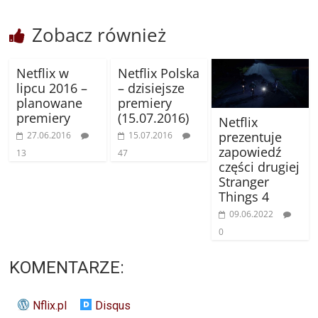
Zobacz również
Netflix w
Netflix Polska
lipcu 2016 –
– dzisiejsze
planowane
premiery
premiery
(15.07.2016)
Netflix
prezentuje
27.06.2016
15.07.2016
zapowiedź
13
47
części drugiej
Stranger
Things 4
09.06.2022
0
KOMENTARZE:
Nflix.pl
Disqus