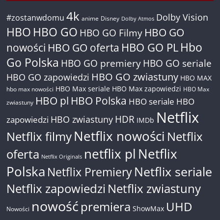
4k
Dolby Vision
#zostanwdomu
anime
Disney
Dolby Atmos
HBO
HBO GO
HBO GO
HBO GO Filmy
Hbo
nowości
HBO GO oferta
HBO GO PL
Go Polska
HBO GO premiery
HBO GO seriale
HBO GO zwiastuny
HBO GO zapowiedzi
HBO MAX
HBO Max seriale
HBO Max zapowiedzi
hbo max nowości
HBO Max
HBO pl
HBO Polska
HBO seriale
HBO
zwiastuny
Netflix
HDR
HBO zwiastuny
zapowiedzi
IMDb
Netflix nowości
Netflix filmy
Netflix
netflix pl
Netflix
oferta
Netflix Originals
Polska
Netflix seriale
Netflix Premiery
Netflix zapowiedzi
Netflix zwiastuny
nowość
premiera
UHD
ShowMax
Nowości