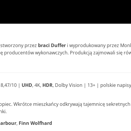
stworzony przez
braci Duffer
i wyprodukowany przez Monk
cję producentów wykonawczych. Produkcją zajmowali się ró
|
8,47/10 |
UHD
, 4K,
HDR
, Dolby Vision | 13+ | polskie napisy
opiec. Wkrótce mieszkańcy odkrywają tajemnicę sekretnych
ki.
Harbour
,
Finn Wolfhard