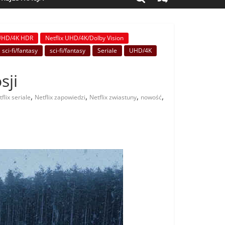
 UHD/4K HDR
Netflix UHD/4K/Dolby Vision
sci-fi/fantasy
sci-fi/fantasy
Seriale
UHD/4K
sji
,
,
,
,
flix seriale
Netflix zapowiedzi
Netflix zwiastuny
nowość