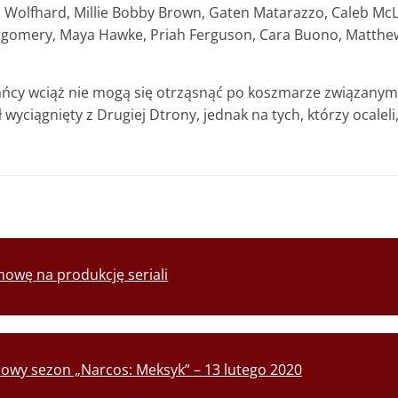
Wolfhard, Millie Bobby Brown, Gaten Matarazzo, Caleb McLa
ntgomery, Maya Hawke, Priah Ferguson, Cara Buono, Matthew
kańcy wciąż nie mogą się otrząsnąć po koszmarze związan
wyciągnięty z Drugiej Dtrony, jednak na tych, którzy ocaleli
mowę na produkcję seriali
 nowy sezon „Narcos: Meksyk” – 13 lutego 2020