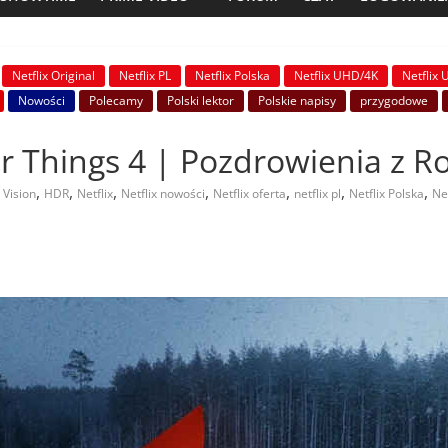
Netflix Original
Netflix PL
Netflix Polska
Netflix UHD/4K
Netflix
Nowości
Polecamy
Polski lektor
Polskie napisy
przygodowe
er Things 4 | Pozdrowienia z Ro
,
,
,
,
,
,
,
 Vision
HDR
Netflix
Netflix nowości
Netflix oferta
netflix pl
Netflix Polska
Net