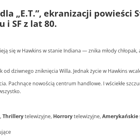
dla „E.T.”, ekranizacji powieści
i SF z lat 80.
ieją się w Hawkins w stanie Indiana — znika młody chłopak,
ok od dziwnego zniknięcia Willa. Jednak życie w Hawkins wca
zucia. Pachnące nowością centrum handlowe. I wściekłe szcz
wszystko.
,
Thrillery
telewizyjne,
Horrory
telewizyjne,
Amerykańskie
ujące