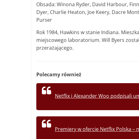
Obsada: Winona Ryder, David Harbour, Finn 
Dyer, Charlie Heaton, Joe Keery, Dacre Mo
Purser
Rok 1984, Hawkins w stanie Indiana. Miesz
miejscowego laboratorium. Will Byers został 
przerażającego.
Polecamy również
Netflix i Alexander Woo podpisali u
Premiery w ofercie Netflix Polska –