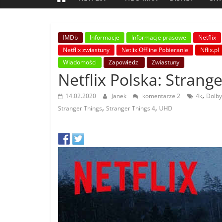
IMDb
Informacje
Informacje prasowe
Netflix
Netflix zwiastuny
Netlix Offline Pobieranie
Nflix.pl
Wiadomości
Zapowiedzi
Zwiastuny
Netflix Polska: Strang
,
14.02.2020
Janek
komentarze 2
4k
Dolby
,
,
Stranger Things
Stranger Things 4
UHD