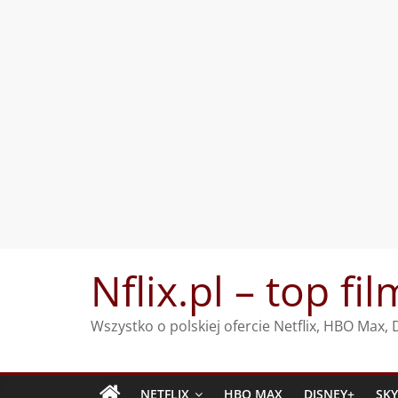
Przejdź
Nflix.pl – top fil
do
treści
Wszystko o polskiej ofercie Netflix, HBO Max
NETFLIX
HBO MAX
DISNEY+
SK