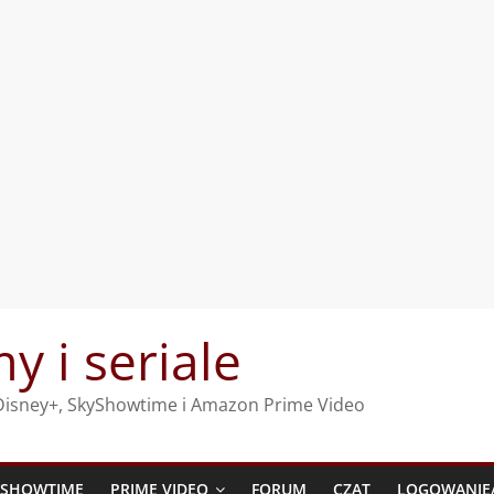
my i seriale
, Disney+, SkyShowtime i Amazon Prime Video
YSHOWTIME
PRIME VIDEO
FORUM
CZAT
LOGOWANIE/