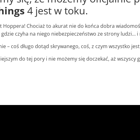
hings
4 jest w toku.
ót Hoppera! Chociaż to akurat nie do końca dobra wiadomość
dzie czyha na niego niebezpieczeństwo ze strony ludzi… i n
e – coś długo dotąd skrywanego, coś, z czym wszystko jes
iejszym do tej pory i nie możemy się doczekać, aż wszyscy 