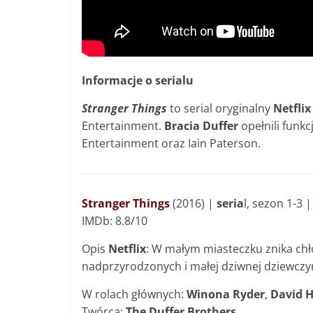
Informacje o serialu
Stranger Things
to serial oryginalny
Netflix
Entertainment.
Bracia Duffer
opełnili funk
Entertainment oraz Iain Paterson.
Stranger Things
(2016) |
s
eria
l, sezon 1-3 
IMDb: 8.8/10
Opis
Netflix
: W małym miasteczku znika chł
nadprzyrodzonych i małej dziwnej dziewczyn
W rolach głównych:
Winona Ryder
,
David 
Twórca:
The Duffer Brothers