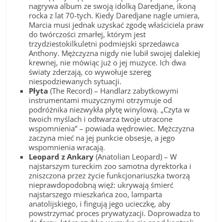
nagrywa album ze swoją idolką Daredjane, ikoną
rocka z lat 70-tych. Kiedy Daredjane nagle umiera,
Marcia musi jednak uzyskać zgodę właściciela praw
do twórczości zmarłej, którym jest
trzydziestokilkuletni podmiejski sprzedawca
Anthony. Mężczyzna nigdy nie lubił swojej dalekiej
krewnej, nie mówiąc już o jej muzyce. Ich dwa
światy zderzają, co wywołuje szereg
niespodziewanych sytuacji.
Płyta
(The Record) – Handlarz zabytkowymi
instrumentami muzycznymi otrzymuje od
podróżnika niezwykła płytę winylową. „Czyta w
twoich myślach i odtwarza twoje utracone
wspomnienia” – powiada wędrowiec. Mężczyzna
zaczyna mieć na jej punkcie obsesje, a jego
wspomnienia wracają.
Leopard z Ankary
(Anatolian Leopard) – W
najstarszym tureckim zoo samotna dyrektorka i
zniszczona przez życie funkcjonariuszka tworzą
nieprawdopodobną więź: ukrywają śmierć
najstarszego mieszkańca zoo, lamparta
anatolijskiego, i fingują jego ucieczkę, aby
powstrzymać proces prywatyzacji. Doprowadza to