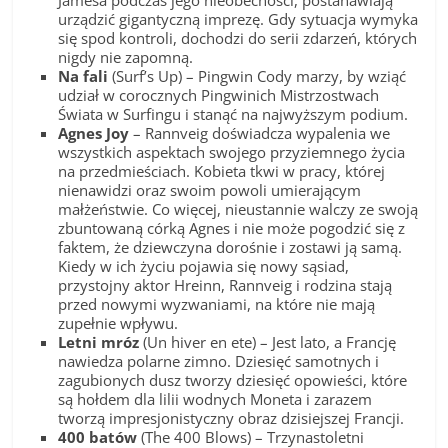
urządzić gigantyczną imprezę. Gdy sytuacja wymyka
się spod kontroli, dochodzi do serii zdarzeń, których
nigdy nie zapomną.
Na fali
(Surf’s Up) – Pingwin Cody marzy, by wziąć
udział w corocznych Pingwinich Mistrzostwach
Świata w Surfingu i stanąć na najwyższym podium.
Agnes Joy
– Rannveig doświadcza wypalenia we
wszystkich aspektach swojego przyziemnego życia
na przedmieściach. Kobieta tkwi w pracy, której
nienawidzi oraz swoim powoli umierającym
małżeństwie. Co więcej, nieustannie walczy ze swoją
zbuntowaną córką Agnes i nie może pogodzić się z
faktem, że dziewczyna dorośnie i zostawi ją samą.
Kiedy w ich życiu pojawia się nowy sąsiad,
przystojny aktor Hreinn, Rannveig i rodzina stają
przed nowymi wyzwaniami, na które nie mają
zupełnie wpływu.
Letni mróz
(Un hiver en ete) – Jest lato, a Francję
nawiedza polarne zimno. Dziesięć samotnych i
zagubionych dusz tworzy dziesięć opowieści, które
są hołdem dla lilii wodnych Moneta i zarazem
tworzą impresjonistyczny obraz dzisiejszej Francji.
400 batów
(The 400 Blows) – Trzynastoletni