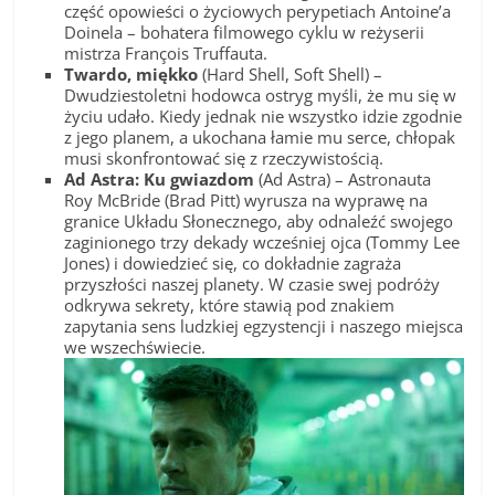
część opowieści o życiowych perypetiach Antoine’a
Doinela – bohatera filmowego cyklu w reżyserii
mistrza François Truffauta.
Twardo, miękko
(Hard Shell, Soft Shell) –
Dwudziestoletni hodowca ostryg myśli, że mu się w
życiu udało. Kiedy jednak nie wszystko idzie zgodnie
z jego planem, a ukochana łamie mu serce, chłopak
musi skonfrontować się z rzeczywistością.
Ad Astra: Ku gwiazdom
(Ad Astra) – Astronauta
Roy McBride (Brad Pitt) wyrusza na wyprawę na
granice Układu Słonecznego, aby odnaleźć swojego
zaginionego trzy dekady wcześniej ojca (Tommy Lee
Jones) i dowiedzieć się, co dokładnie zagraża
przyszłości naszej planety. W czasie swej podróży
odkrywa sekrety, które stawią pod znakiem
zapytania sens ludzkiej egzystencji i naszego miejsca
we wszechświecie.