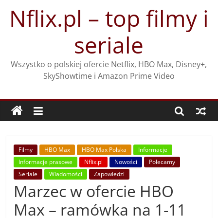
Przejdź
Nflix.pl – top filmy i
do
treści
seriale
Wszystko o polskiej ofercie Netflix, HBO Max, Disney+,
SkyShowtime i Amazon Prime Video
Filmy
HBO Max
HBO Max Polska
Informacje
Informacje prasowe
Nflix.pl
Nowości
Polecamy
Seriale
Wiadomości
Zapowiedzi
Marzec w ofercie HBO
Max – ramówka na 1-11