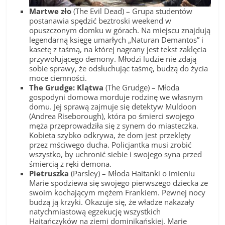
Martwe zło
(The Evil Dead) – Grupa studentów
postanawia spędzić beztroski weekend w
opuszczonym domku w górach. Na miejscu znajdują
legendarną księgę umarłych „Naturan Demantos” i
kasetę z taśmą, na której nagrany jest tekst zaklęcia
przywołującego demony. Młodzi ludzie nie zdają
sobie sprawy, że odsłuchując taśmę, budzą do życia
moce ciemności.
The Grudge: Klątwa
(The Grudge) – Młoda
gospodyni domowa morduje rodzinę we własnym
domu. Jej sprawą zajmuje się detektyw Muldoon
(Andrea Riseborough), która po śmierci swojego
męża przeprowadziła się z synem do miasteczka.
Kobieta szybko odkrywa, że dom jest przeklęty
przez mściwego ducha. Policjantka musi zrobić
wszystko, by uchronić siebie i swojego syna przed
śmiercią z ręki demona.
Pietruszka
(Parsley) – Młoda Haitanki o imieniu
Marie spodziewa się swojego pierwszego dziecka ze
swoim kochającym mężem Frankiem. Pewnej nocy
budzą ją krzyki. Okazuje się, że władze nakazały
natychmiastową egzekucję wszystkich
Haitańczyków na ziemi dominikańskiej. Marie