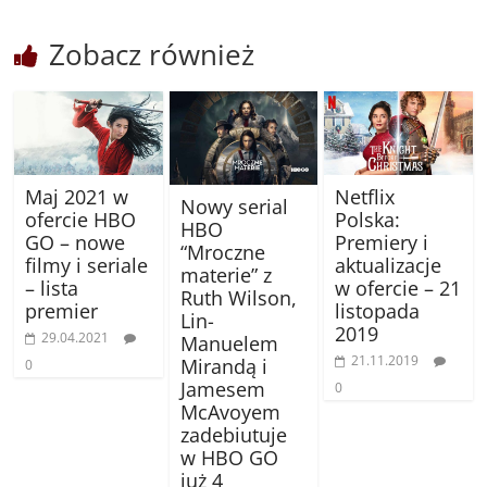
Zobacz również
Maj 2021 w
Netflix
Nowy serial
ofercie HBO
Polska:
HBO
GO – nowe
Premiery i
“Mroczne
filmy i seriale
aktualizacje
materie” z
– lista
w ofercie – 21
Ruth Wilson,
premier
listopada
Lin-
2019
29.04.2021
Manuelem
21.11.2019
Mirandą i
0
Jamesem
0
McAvoyem
zadebiutuje
w HBO GO
już 4