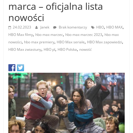
marca – oficjalna lista
nowości
,
,
24.02.2023
Janek
Brak komentarzy
HBO
HBO MAX
,
,
,
HBO Max filmy
hbo max marzec
hbo max marzec 2023
hbo max
,
,
,
,
nowości
hbo max premiery
HBO Max seriale
HBO Max zapowiedzi
,
,
,
HBO Max zwiastuny
HBO pl
HBO Polska
nowość