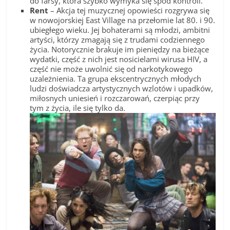
do farsy, która szybko wymyka się spod kontroli.
Rent
– Akcja tej muzycznej opowieści rozgrywa się
w nowojorskiej East Village na przełomie lat 80. i 90.
ubiegłego wieku. Jej bohaterami są młodzi, ambitni
artyści, którzy zmagają się z trudami codziennego
życia. Notorycznie brakuje im pieniędzy na bieżące
wydatki, część z nich jest nosicielami wirusa HIV, a
część nie może uwolnić się od narkotykowego
uzależnienia. Ta grupa ekscentrycznych młodych
ludzi doświadcza artystycznych wzlotów i upadków,
miłosnych uniesień i rozczarowań, czerpiąc przy
tym z życia, ile się tylko da.