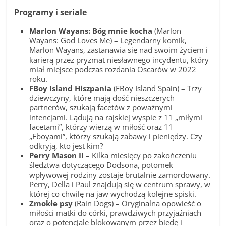
Programy i seriale
Marlon Wayans: Bóg mnie kocha
(Marlon
Wayans: God Loves Me) – Legendarny komik,
Marlon Wayans, zastanawia się nad swoim życiem i
karierą przez pryzmat niesławnego incydentu, który
miał miejsce podczas rozdania Oscarów w 2022
roku.
FBoy Island Hiszpania
(FBoy Island Spain) – Trzy
dziewczyny, które mają dość nieszczerych
partnerów, szukają facetów z poważnymi
intencjami. Lądują na rajskiej wyspie z 11 „miłymi
facetami”, którzy wierzą w miłość oraz 11
„Fboyami”, którzy szukają zabawy i pieniędzy. Czy
odkryją, kto jest kim?
Perry Mason II
– Kilka miesięcy po zakończeniu
śledztwa dotyczącego Dodsona, potomek
wpływowej rodziny zostaje brutalnie zamordowany.
Perry, Della i Paul znajdują się w centrum sprawy, w
której co chwilę na jaw wychodzą kolejne spiski.
Zmokłe psy
(Rain Dogs) – Oryginalna opowieść o
miłości matki do córki, prawdziwych przyjaźniach
oraz o potencjale blokowanym przez biedę i