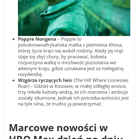
Poppie Nongena
– Poppie to
południowoafrykańska matka z plemienia Xhosa,
której życie kręci się wokół rodziny. Kiedy jej mąż
staje się zbyt chory, by pracować, kobieta
rozpoczyna walkę o możliwość pozostania we
własnym kraju, gdzie uznawana jest za nielegalną
rezydentkę.
Wzgórza ryczących lwic
(The Hill Where Lionesses
Roar) – Gdzieś w Kosowie, w małej odległej wiosce,
trzy młode kobiety widzą, że ich marzenia i ambicje
zostały stłumione. Jednak ich potrzeba wolności jest
na tyle silna, że trudno ją powstrzymać.
Marcowe nowości w