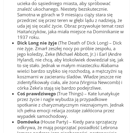
ucieka do sąsiedniego miasta, aby spróbować
znaleźć ukochanego. Niestety bezskutecznie.
Samotna w górach w 9 miesiącu ciąży stara się
przedrzeć się przez teren w głębi lądu z nadzieją, że
uda jej się ocalić życie. Obraz przywołuje temat rzezi
Haitańczyków, jaka miała miejsce na Dominikanie w
1937 roku.
Dick Long nie żyje
(The Death of Dick Long) – Dick
nie żyje. Zmarł zeszłej nocy po próbie zespołu, a
jego koledzy, Zeke (Michael Abbott, Jr.) i Earl (Andre
Hyland), nie chcą, aby ktokolwiek dowiedział się, jak
to się stało. Jednak w małym miasteczku Alabama
wieści bardzo szybko się rozchodzą, a mężczyźni są
koszmarni w zacieraniu śladów. Władze jeszcze nie
zidentyfikowały ciała, ale żona (Virginia Newcomb) i
córka Zeke’a stają się bardzo podejrzliwe.
Coś prawdziwego
(True Things) – Kate lunatykuje
przez życie i nagle wybudza ją przypadkowe
spotkanie z charyzmatycznym nieznajomym. Jednak
ich pełna emocji relacja zostaje zakłócona przez
wypadek samochodowy.
Domówka
(House Party) – Kiedy para sprzątaczy
odkrywa, że ​​mają posprzątać posiadłość Lebrona
Jamesa podczas jego nieobecności, postanawiają