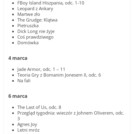
FBoy Island Hiszpania, odc. 1-10
Leopard z Ankary
Martwe zło
The Grudge: Klątwa
Pietruszka
Dick Long nie żyje
Coś prawdziwego
Domówka
4 marca
Jade Armor, odc. 1 – 11
Teoria Gry z Bomanim Jonesem II, odc. 6
Na fali
6 marca
The Last of Us, odc. 8
Przegląd tygodnia: wieczór z Johnem Oliverem, odc.
3
Agnes Joy
Letni mróz