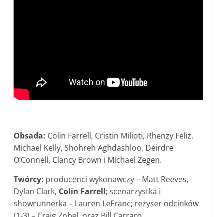
Obsada:
Colin Farrell, Cristin Milioti, Rhenzy Feliz,
Michael Kelly, Shohreh Aghdashloo, Deirdre
O’Connell, Clancy Brown i Michael Zegen.
Twórcy:
producenci wykonawczy – Matt Reeves,
Dylan Clark,
Colin Farrell
; scenarzystka i
showrunnerka – Lauren LeFranc; reżyser odcinków
(1-3) – Craig Zobel, oraz Bill Carraro.