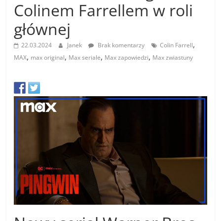
Colinem Farrellem w roli
głównej
,
22.03.2024
Janek
Brak komentarzy
Colin Farrell
,
,
,
,
MAX
max original
Max seriale
Max zapowiedzi
Max zwiastuny