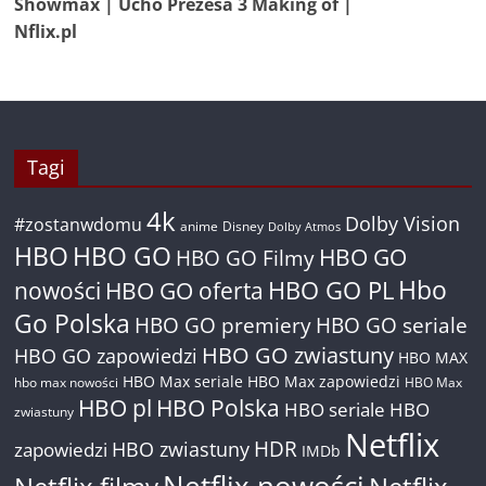
Showmax | Ucho Prezesa 3 Making of |
Nflix.pl
Tagi
4k
Dolby Vision
#zostanwdomu
anime
Disney
Dolby Atmos
HBO
HBO GO
HBO GO
HBO GO Filmy
Hbo
nowości
HBO GO oferta
HBO GO PL
Go Polska
HBO GO premiery
HBO GO seriale
HBO GO zwiastuny
HBO GO zapowiedzi
HBO MAX
HBO Max seriale
HBO Max zapowiedzi
hbo max nowości
HBO Max
HBO pl
HBO Polska
HBO seriale
HBO
zwiastuny
Netflix
HDR
HBO zwiastuny
zapowiedzi
IMDb