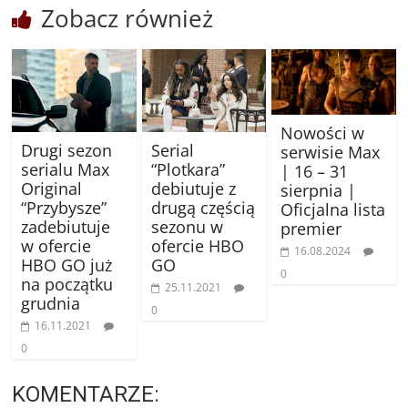
Zobacz również
Nowości w
Drugi sezon
Serial
serwisie Max
serialu Max
“Plotkara”
| 16 – 31
Original
debiutuje z
sierpnia |
“Przybysze”
drugą częścią
Oficjalna lista
zadebiutuje
sezonu w
premier
w ofercie
ofercie HBO
16.08.2024
HBO GO już
GO
0
na początku
25.11.2021
grudnia
0
16.11.2021
0
KOMENTARZE: