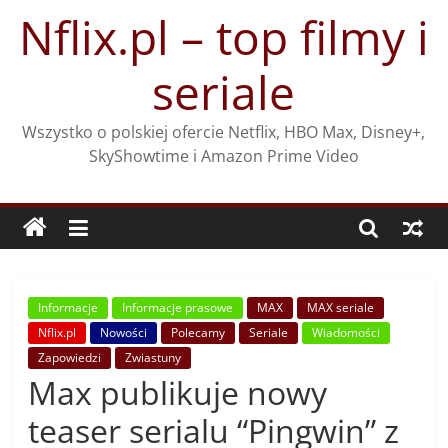
Przejdź
Nflix.pl – top filmy i
do
treści
seriale
Wszystko o polskiej ofercie Netflix, HBO Max, Disney+,
SkyShowtime i Amazon Prime Video
Informacje
Informacje prasowe
MAX
MAX seriale
Nflix.pl
Nowości
Polecamy
Seriale
Wiadomości
Zapowiedzi
Zwiastuny
Max publikuje nowy
teaser serialu “Pingwin” z