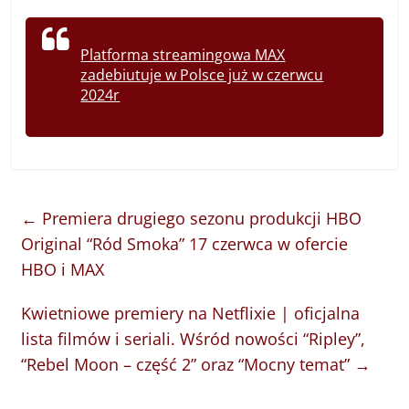
Platforma streamingowa MAX
zadebiutuje w Polsce już w czerwcu
2024r
←
Premiera drugiego sezonu produkcji HBO
Original “Ród Smoka” 17 czerwca w ofercie
HBO i MAX
Kwietniowe premiery na Netflixie | oficjalna
lista filmów i seriali. Wśród nowości “Ripley”,
“Rebel Moon – część 2” oraz “Mocny temat”
→