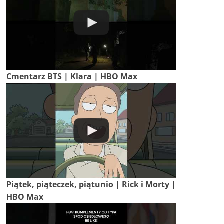
Cmentarz BTS | Klara | HBO Max
Piątek, piąteczek, piątunio | Rick i Morty |
HBO Max