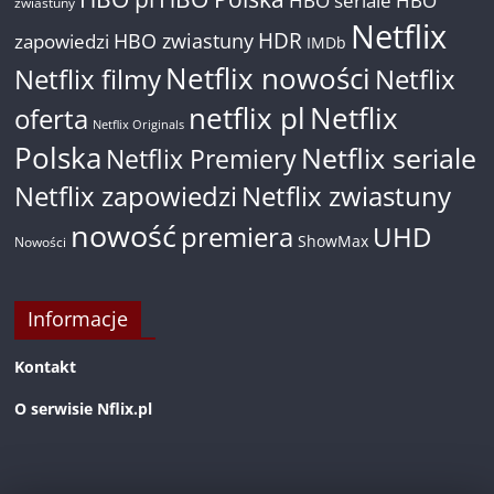
HBO
zwiastuny
Netflix
HDR
HBO zwiastuny
zapowiedzi
IMDb
Netflix nowości
Netflix filmy
Netflix
netflix pl
Netflix
oferta
Netflix Originals
Polska
Netflix seriale
Netflix Premiery
Netflix zapowiedzi
Netflix zwiastuny
nowość
premiera
UHD
ShowMax
Nowości
Informacje
Kontakt
O serwisie Nflix.pl