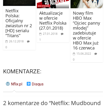
Netflix
Aktualizacje
Nowy film
Polska:
w ofercie
HBO Max
Oficjalny
Netflix Polska
“Ojciec panny
zwiastun nr 2
(27.01.2018)
młodej”
[HD] serialu
zadebiutuje
27.01.2018
“Titans”
w ofercie
1
26.12.2018
HBO Max już
16 czerwca
0
15.06.2022
0
KOMENTARZE:
Nflix.pl
Disqus
2 komentarze do “
Netflix: Mudbound