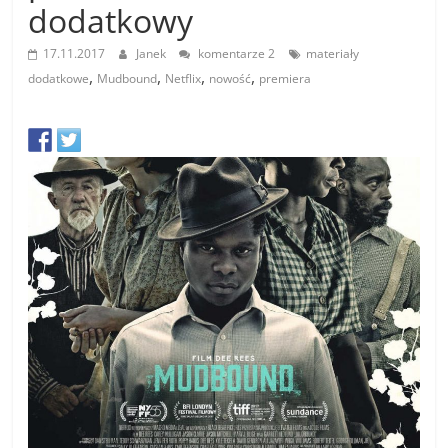
dodatkowy
17.11.2017
Janek
komentarze 2
materiały
,
,
,
,
dodatkowe
Mudbound
Netflix
nowość
premiera