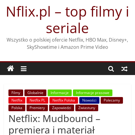
Przejdź
Nflix.pl – top filmy i
do
treści
seriale
Wszystko o polskiej ofercie Netflix, HBO Max, Disney+,
SkyShowtime i Amazon Prime Video
Filmy
Globalnie
Informacje
Informacje prasowe
Netflix
Netflix PL
Netflix Polska
Nowości
Polecamy
Polska
Premiery
Zapowiedzi
Zwiastuny
Netflix: Mudbound –
premiera i materiał