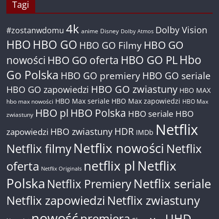
Tagi
4k
Dolby Vision
#zostanwdomu
anime
Disney
Dolby Atmos
HBO
HBO GO
HBO GO
HBO GO Filmy
Hbo
nowości
HBO GO oferta
HBO GO PL
Go Polska
HBO GO premiery
HBO GO seriale
HBO GO zwiastuny
HBO GO zapowiedzi
HBO MAX
HBO Max seriale
HBO Max zapowiedzi
hbo max nowości
HBO Max
HBO pl
HBO Polska
HBO seriale
HBO
zwiastuny
Netflix
HDR
HBO zwiastuny
zapowiedzi
IMDb
Netflix nowości
Netflix filmy
Netflix
netflix pl
Netflix
oferta
Netflix Originals
Polska
Netflix seriale
Netflix Premiery
Netflix zapowiedzi
Netflix zwiastuny
nowość
premiera
UHD