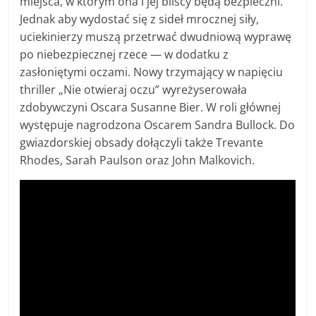
miejsca, w którym ona i jej bliscy będą bezpieczni.
Jednak aby wydostać się z sideł mrocznej siły,
uciekinierzy muszą przetrwać dwudniową wyprawę
po niebezpiecznej rzece — w dodatku z
zasłoniętymi oczami. Nowy trzymający w napięciu
thriller „Nie otwieraj oczu” wyreżyserowała
zdobywczyni Oscara Susanne Bier. W roli głównej
występuje nagrodzona Oscarem Sandra Bullock. Do
gwiazdorskiej obsady dołączyli także Trevante
Rhodes, Sarah Paulson oraz John Malkovich.