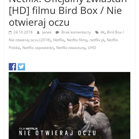
[HD] filmu Bird Box / Nie
otwieraj oczu
,
24.10.2018
Janek
Brak komentarzy
4k
Bird Box /
,
,
,
,
Nie otwieraj oczu (2018)
Netflix
Netflix filmy
netflix pl
Netflix
,
,
,
Polska
Netflix zapowiedzi
Netflix zwiastuny
UHD