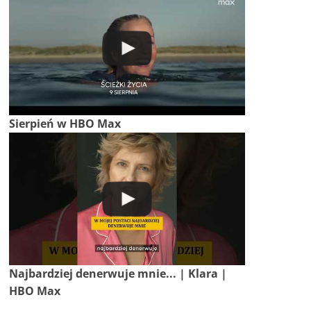
Sierpień w HBO Max
Najbardziej denerwuje mnie... | Klara |
HBO Max