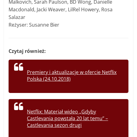
Malkovich, Sarah Paulson, BD Wong, Danielle
Macdonald, Jacki Weaver, LilRel Howery, Rosa
Salazar
Reżyser: Susanne Bier
Czytaj również:
Premiery i aktualizacje w ofercie Netflix
Polska (24.10.2018)
Netflix: Materiał wideo „Gdyby
Castlevania powstała 20 lat temu” –
Castlevania sezon drugi