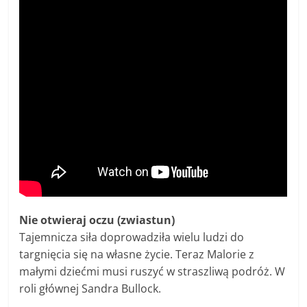
Nie otwieraj oczu (zwiastun)
Tajemnicza siła doprowadziła wielu ludzi do
targnięcia się na własne życie. Teraz Malorie z
małymi dziećmi musi ruszyć w straszliwą podróż. W
roli głównej Sandra Bullock.