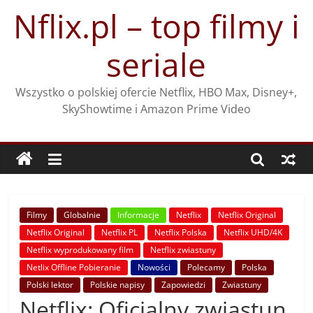
Przejdź
Nflix.pl – top filmy i
do
treści
seriale
Wszystko o polskiej ofercie Netflix, HBO Max, Disney+,
SkyShowtime i Amazon Prime Video
Filmy
Globalnie
Informacje
Netflix
Netflix Original
Netflix Original
Netflix PL
Netflix Polska
Netflix UHD/4K
Netflix wyprodukowany film
Netflix zwiastuny
Netlix Offline Pobieranie
Nowości
Polecamy
Polska
Polski lektor
Polskie napisy
Zapowiedzi
Zwiastuny
Netflix: Oficjalny zwiastun