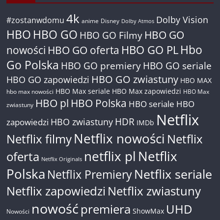
4k
Dolby Vision
#zostanwdomu
anime
Disney
Dolby Atmos
HBO
HBO GO
HBO GO
HBO GO Filmy
Hbo
nowości
HBO GO oferta
HBO GO PL
Go Polska
HBO GO premiery
HBO GO seriale
HBO GO zwiastuny
HBO GO zapowiedzi
HBO MAX
HBO Max seriale
HBO Max zapowiedzi
hbo max nowości
HBO Max
HBO pl
HBO Polska
HBO seriale
HBO
zwiastuny
Netflix
HDR
HBO zwiastuny
zapowiedzi
IMDb
Netflix nowości
Netflix filmy
Netflix
netflix pl
Netflix
oferta
Netflix Originals
Polska
Netflix seriale
Netflix Premiery
Netflix zapowiedzi
Netflix zwiastuny
nowość
premiera
UHD
ShowMax
Nowości