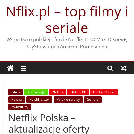
Przejdź
Nflix.pl – top filmy i
do
treści
seriale
Wszystko o polskiej ofercie Netflix, HBO Max, Disney+,
SkyShowtime i Amazon Prime Video
Filmy
Informacje
Netflix
Netflix PL
Netflix Polska
Polska
Polski lektor
Polskie napisy
Seriale
Zwiastuny
Netflix Polska –
aktualizacje oferty