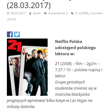
(28.03.2017)
,
28.03.2017
Janek
komentarze 3
21 (2008)
Cannabis
(2016)
Netflix Polska
udostępnił polskiego
lektora w:
21
(2008) – f
ilm
–
2g2m
–
7,37 / 10 – polskie napisy i
lektor
Grupa genialnych
studentów zmienia się w
mistrzów blackjacka
pragnących wyrolować kilka kasyn w Las Vegas na
miliony dolarów.