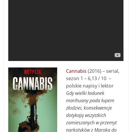
Cannabis
(2016) – s
erial,
sezon 1 –
6,13 / 10
–
polskie napisy i lektor
Gdy wielki ładunek
marihuany pada łupem
złodziei, konsekwencje
dotykają wszystkich
zamieszanych w przemyt
narkotyków z Maroka do