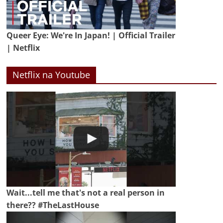
Queer Eye: We're In Japan! | Official Trailer
| Netflix
Netflix na Youtube
Wait...tell me that's not a real person in
there?? #TheLastHouse