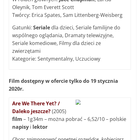
Oleynik, Tom Everett Scott
Twórcy: Erica Spates, Sam Littenberg-Weisberg
Gatunki:
Seriale
dla dzieci, Seriale familijne do
wspólnego oglądania, Dramaty telewizyjne,
Seriale komediowe, Filmy dla dzieci ze
zwierzętami
Kategorie: Sentymentalny, Uczuciowy
Film dostępny w ofercie tylko do 19 stycznia
2020r.
Are We There Yet? /
Daleko jeszcze?
(2005)
film
– 1g34m – można pobrać – 6,52/10 – polskie
napisy
i
lektor
Chcąc zaimponować ponętnej rozwódce, kobieciarz