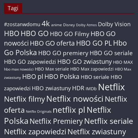
Tagi
4k
Dolby Vision
#zostanwdomu
anime
Disney
Dolby Atmos
HBO
HBO GO
HBO GO
HBO GO Filmy
Hbo
nowości
HBO GO oferta
HBO GO PL
Go Polska
HBO GO premiery
HBO GO seriale
HBO GO zwiastuny
HBO GO zapowiedzi
HBO MAX
HBO Max seriale
HBO Max zapowiedzi
hbo max nowości
HBO Max
HBO pl
HBO Polska
HBO seriale
HBO
zwiastuny
Netflix
HDR
HBO zwiastuny
zapowiedzi
IMDb
Netflix nowości
Netflix filmy
Netflix
netflix pl
Netflix
oferta
Netflix Originals
Polska
Netflix seriale
Netflix Premiery
Netflix zapowiedzi
Netflix zwiastuny