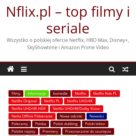
Przejdź
Nflix.pl – top filmy i
do
treści
seriale
Wszystko o polskiej ofercie Netflix, HBO Max, Disney+,
SkyShowtime i Amazon Prime Video
Filmy
Informacje
komedie
Netflix
Netflix Kids PL
Netflix Original
Netflix PL
Netflix UHD/4K
Netflix UHD/4K HDR
Netflix UHD/4K/Dolby Vision
Netlix Offline Pobieranie
Nowe odcinki
Nowości
Polecamy
Polska
Polski dubbing
Polski lektor
Polskie napisy
Premiery
Przeznaczone do usunięcia