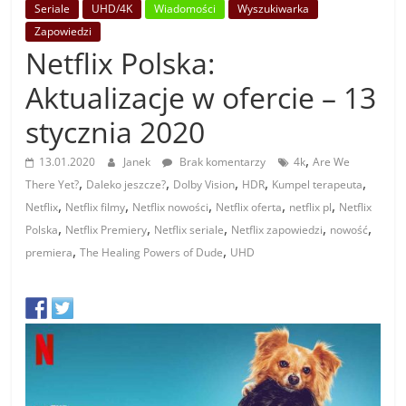
Seriale
UHD/4K
Wiadomości
Wyszukiwarka
Zapowiedzi
Netflix Polska:
Aktualizacje w ofercie – 13
stycznia 2020
,
13.01.2020
Janek
Brak komentarzy
4k
Are We
,
,
,
,
,
There Yet?
Daleko jeszcze?
Dolby Vision
HDR
Kumpel terapeuta
,
,
,
,
,
Netflix
Netflix filmy
Netflix nowości
Netflix oferta
netflix pl
Netflix
,
,
,
,
,
Polska
Netflix Premiery
Netflix seriale
Netflix zapowiedzi
nowość
,
,
premiera
The Healing Powers of Dude
UHD