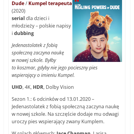
Dude
/
Kumpel terapeuta
(2020)
serial
dla dzieci i
młodzieży – polskie napisy
i
dubbing
Jedenastolatek z fobią
społeczną zaczyna naukę
w nowej szkole. Byłby
to koszmar, gdyby nie jego pocieszny pies
wspierający o imieniu Kumpel.
UHD
, 4K,
HDR
, Dolby Vision
Sezon 1.: 6 odcinków od 13.01.2020 –
Jedenastolatek z fobią społeczną zaczyna naukę
w nowej szkole. Na szczęście dodaje mu odwagi
uroczy pies wspierający zwany Kumplem.
W rolach głównych:
Jace Chapman
, Larisa