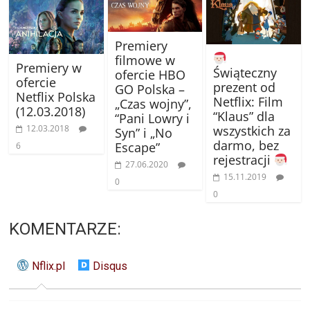
Premiery
filmowe w
Premiery w
Świąteczny
ofercie HBO
ofercie
prezent od
GO Polska –
Netflix Polska
Netflix: Film
„Czas wojny”,
(12.03.2018)
“Klaus” dla
“Pani Lowry i
12.03.2018
wszystkich za
Syn” i „No
darmo, bez
Escape”
6
rejestracji
27.06.2020
15.11.2019
0
0
KOMENTARZE:
Nflix.pl
Disqus