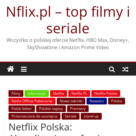
Przejdź
Nflix.pl – top filmy i
do
treści
seriale
Wszystko o polskiej ofercie Netflix, HBO Max, Disney+,
SkyShowtime i Amazon Prime Video
Filmy
Informacje
Netflix
Netflix PL
Netflix Polska
Netlix Offline Pobieranie
Nowe odcinki
Nowości
Polska
Polski lektor
Polskie napisy
Premiery
Przeznaczone do usunięcia
Seriale
stand-up
Netflix Polska: