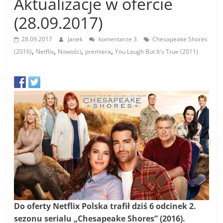
Aktualizacje w ofercie
(28.09.2017)
28.09.2017
Janek
komentarze 3
Chesapeake Shores
,
,
,
,
(2016)
Netflix
Nowości
premiera
You Laugh But It's True (2011)
Do oferty Netflix Polska trafił dziś 6 odcinek 2.
sezonu serialu „Chesapeake Shores” (2016).