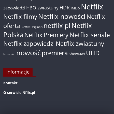
Netflix
HDR
HBO zwiastuny
zapowiedzi
IMDb
Netflix nowości
Netflix filmy
Netflix
netflix pl
Netflix
oferta
Netflix Originals
Polska
Netflix seriale
Netflix Premiery
Netflix zapowiedzi
Netflix zwiastuny
nowość
premiera
UHD
ShowMax
Nowości
Informacje
Kontakt
O serwisie Nflix.pl