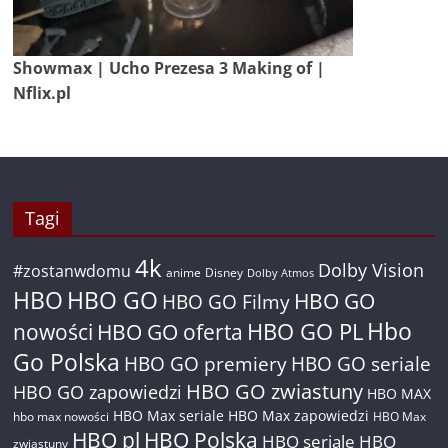
Showmax | Ucho Prezesa 3 Making of |
Nflix.pl
Tagi
4k
Dolby Vision
#zostanwdomu
anime
Disney
Dolby Atmos
HBO
HBO GO
HBO GO
HBO GO Filmy
Hbo
nowości
HBO GO oferta
HBO GO PL
Go Polska
HBO GO premiery
HBO GO seriale
HBO GO zwiastuny
HBO GO zapowiedzi
HBO MAX
HBO Max seriale
HBO Max zapowiedzi
hbo max nowości
HBO Max
HBO pl
HBO Polska
HBO seriale
HBO
zwiastuny