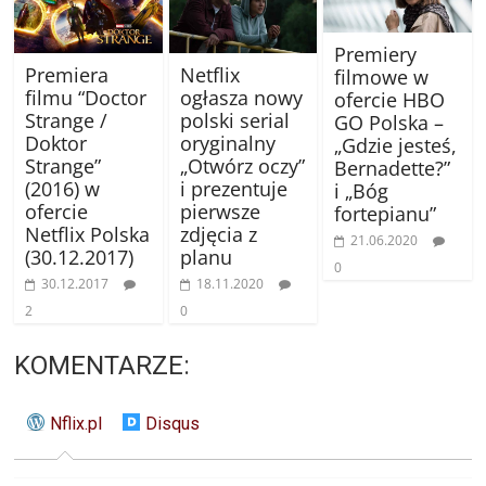
Premiery
Premiera
Netflix
filmowe w
filmu “Doctor
ogłasza nowy
ofercie HBO
Strange /
polski serial
GO Polska –
Doktor
oryginalny
„Gdzie jesteś,
Strange”
„Otwórz oczy”
Bernadette?”
(2016) w
i prezentuje
i „Bóg
ofercie
pierwsze
fortepianu”
Netflix Polska
zdjęcia z
21.06.2020
(30.12.2017)
planu
0
30.12.2017
18.11.2020
2
0
KOMENTARZE:
Nflix.pl
Disqus