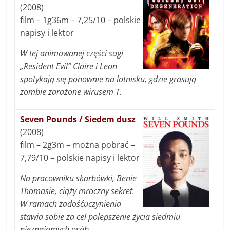
(2008)
film – 1g36m – 7,25/10 – polskie
napisy i lektor
W tej animowanej części sagi
„Resident Evil” Claire i Leon
spotykają się ponownie na lotnisku, gdzie grasują
zombie zarażone wirusem T.
Seven Pounds / Siedem dusz
(2008)
film – 2g3m – można pobrać –
7,79/10 – polskie napisy i lektor
Na pracowniku skarbówki, Benie
Thomasie, ciąży mroczny sekret.
W ramach zadośćuczynienia
stawia sobie za cel polepszenie życia siedmiu
nieznajomych osób.