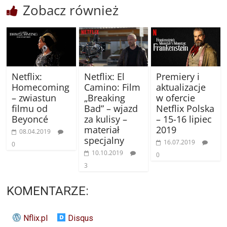
Zobacz również
Netflix:
Netflix: El
Premiery i
Homecoming
Camino: Film
aktualizacje
– zwiastun
„Breaking
w ofercie
filmu od
Bad” – wjazd
Netflix Polska
Beyoncé
za kulisy –
– 15-16 lipiec
materiał
2019
08.04.2019
specjalny
16.07.2019
0
10.10.2019
0
3
KOMENTARZE:
Nflix.pl
Disqus