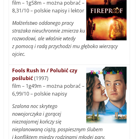
film – 1g58m – można pobrać –
8,31/10 – polskie napisy i lektor
Małżeństwo oddanego pracy
strażaka nieuchronnie zmierza ku
rozwodowi, ale właśnie wtedy
z pomocą i radą przychodzi mu głęboko wierzący
ojciec.
Fools Rush In / Polubić czy
poślubić
(1997)
film – 1g49m – można pobrać –
6,99/10 – polskie napisy
Szalona noc skrytego
nowojorczyka i gorącej
nieznajomej kończy się
nieplanowaną ciążą, pospiesznym ślubem
i konfliktem między rodzinami młodej pary.