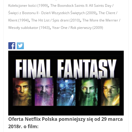
,
Kolekcjoner kości (1999)
The Boondock Saints II: All Saints Day /
,
Święci z Bostonu II - Dzień Wszystkich Świętych (2009)
The Client /
,
,
Klient (1994)
The Hit List / Spis drani (2010)
The More the Merrier /
,
Wesoły sublokator (1943)
Year One / Rok pierwszy (2009)
Oferta Netflix Polska pomniejszy się od 29 marca
2018r. o film: