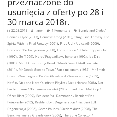
przeznaczone do
usunięcia z oferty po 28 i
30 marca 2018r.
22.03.2018
Janek
1 Komentarz
Bonnie and Clyde /
,
,
,
Bonnie i Clyde (2013)
Country Strong (2010)
filmy
Final Fantasy: The
,
,
Spirits Within / Final Fantasy (2001)
Fired Up! / Ale czad! (2009)
,
Fireproof / Próba ogniowa (2008)
Fools Rush In / Polubić czy poślubić
,
,
,
(1997)
Go (1999)
Hero / Przypadkowy bohater (1992)
Joe Dirt
,
(2001)
Mardi Gras: Spring Break / Mardi Gras: Ostatki na ostro
,
,
(2011)
Mr Deeds Goes to Town / Pan z milionami (1936)
Mr Smith
,
Goes to Washington / Pan Smith jedzie do Waszyngtonu (1939)
,
,
Netflix
Nick and Norah's Infinite Playlist / Nick i Norah (2008)
Not
,
Easily Broken / Nierozerwalna więź (2009)
Paul Blart: Mall Cop /
,
Oficer Blart (2009)
Resident Evil: Damnation / Resident Evil:
,
Potępienie (2012)
Resident Evil: Degeneration / Resident Evil:
,
,
Degeneracja (2008)
Seven Pounds / Siedem dusz (2008)
The
,
Benchwarmers / Grzanie ławy (2006)
The Bone Collector /