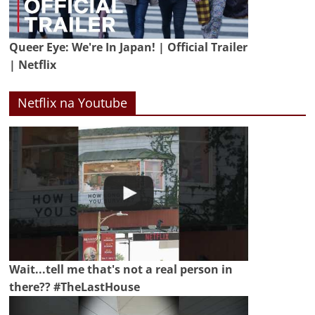
Queer Eye: We're In Japan! | Official Trailer
| Netflix
Netflix na Youtube
Wait...tell me that's not a real person in
there?? #TheLastHouse