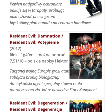
Pewien nadgorliwy ochroniarz
pakuje się w tarapaty, próbując
pokrzyżować przestępcom
błyskotliwy plan napadu na centrum handlowe.
Resident Evil: Damnation /
Resident Evil: Potępienie
(2012)
film – 1g40m – można pobrać –
7,51/10 – polskie napisy i lektor
Targanej wojną Europie grozi atak
zabójczą bronią biologiczną.
Amerykański agent specjalny stawia czoła
morderczemu złu, które nawiedza Stary Kontynent.
Resident Evil: Degeneration /
Resident Evil: Degeneracja