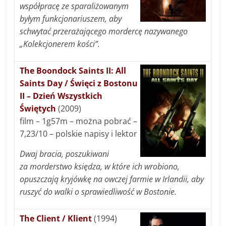
współpracę ze sparaliżowanym
byłym funkcjonariuszem, aby
schwytać przerażającego mordercę nazywanego
„Kolekcjonerem kości”.
The Boondock Saints II: All
Saints Day / Święci z Bostonu
II – Dzień Wszystkich
Świętych
(2009)
film – 1g57m – można pobrać –
7,23/10 – polskie napisy i lektor
Dwaj bracia, poszukiwani
za morderstwo księdza, w które ich wrobiono,
opuszczają kryjówkę na owczej farmie w Irlandii, aby
ruszyć do walki o sprawiedliwość w Bostonie.
The Client / Klient
(1994)