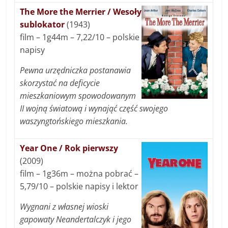
The More the Merrier / Wesoły
sublokator
(1943)
film – 1g44m – 7,22/10 – polskie
napisy
Pewna urzędniczka postanawia
skorzystać na deficycie
mieszkaniowym spowodowanym
II wojną światową i wynająć część swojego
waszyngtońskiego mieszkania.
Year One / Rok pierwszy
(2009)
film – 1g36m – można pobrać –
5,79/10 – polskie napisy i lektor
Wygnani z własnej wioski
gapowaty Neandertalczyk i jego