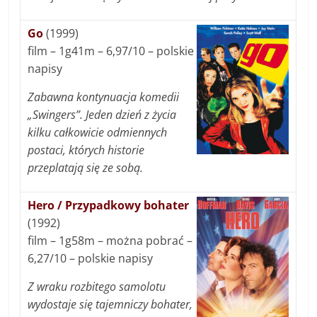
Go
(1999)
film – 1g41m – 6,97/10 – polskie
napisy
Zabawna kontynuacja komedii
„Swingers”. Jeden dzień z życia
kilku całkowicie odmiennych
postaci, których historie
przeplatają się ze sobą.
Hero / Przypadkowy bohater
(1992)
film – 1g58m – można pobrać –
6,27/10 – polskie napisy
Z wraku rozbitego samolotu
wydostaje się tajemniczy bohater,