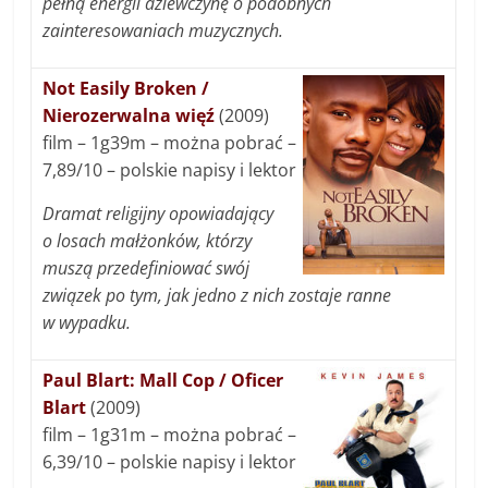
pełną energii dziewczynę o podobnych
zainteresowaniach muzycznych.
Not Easily Broken /
Nierozerwalna więź
(2009)
film – 1g39m – można pobrać –
7,89/10 – polskie napisy i lektor
Dramat religijny opowiadający
o losach małżonków, którzy
muszą przedefiniować swój
związek po tym, jak jedno z nich zostaje ranne
w wypadku.
Paul Blart: Mall Cop / Oficer
Blart
(2009)
film – 1g31m – można pobrać –
6,39/10 – polskie napisy i lektor