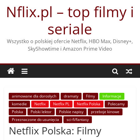
Przejdź
Nflix.pl – top filmy i
do
treści
seriale
Wszystko o polskiej ofercie Netflix, HBO Max, Disney+,
SkyShowtime i Amazon Prime Video
animowane dla dorosłych
dramaty
Filmy
Informacje
komedie
Netflix
Netflix PL
Netflix Polska
Polecamy
Polska
Polski lektor
Polskie napisy
przeboje kinowe
Przeznaczone do usunięcia
sci-fi/fantasy
Netflix Polska: Filmy