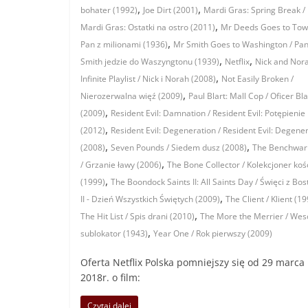
,
,
bohater (1992)
Joe Dirt (2001)
Mardi Gras: Spring Break /
,
Mardi Gras: Ostatki na ostro (2011)
Mr Deeds Goes to Tow
,
Pan z milionami (1936)
Mr Smith Goes to Washington / Pa
,
,
Smith jedzie do Waszyngtonu (1939)
Netflix
Nick and Nor
,
Infinite Playlist / Nick i Norah (2008)
Not Easily Broken /
,
Nierozerwalna więź (2009)
Paul Blart: Mall Cop / Oficer Bla
,
(2009)
Resident Evil: Damnation / Resident Evil: Potępienie
,
(2012)
Resident Evil: Degeneration / Resident Evil: Degene
,
,
(2008)
Seven Pounds / Siedem dusz (2008)
The Benchwa
,
/ Grzanie ławy (2006)
The Bone Collector / Kolekcjoner koś
,
(1999)
The Boondock Saints II: All Saints Day / Święci z Bo
,
II - Dzień Wszystkich Świętych (2009)
The Client / Klient (1
,
The Hit List / Spis drani (2010)
The More the Merrier / Wes
,
sublokator (1943)
Year One / Rok pierwszy (2009)
Oferta Netflix Polska pomniejszy się od 29 marca
2018r. o film:
Czytaj dalej