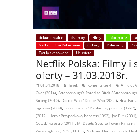
dokumentalne
dramaty
Filmy
Informacje
k
Netlix Offline Pobieranie
Oskary
Polecamy
Pols
Tytuły skasowane
Usunięte
Netflix Polska: Filmy i
oferty – 31.03.2018r.
01.04.2018
Janek
komentarze 4
An Idiot 
,
Over (2014)
Attenborough's Paradise Birds / Attenborough
,
,
Strong (2010)
Doctor Who / Doktor Who (2005)
Final Fant
,
ogniowa (2008)
Fools Rush In / Polubić czy poślubić (1997)
,
,
(2012)
Hero / Przypadkowy bohater (1992)
Joe Dirt (2001)
,
Ostatki na ostro (2011)
Mr Deeds Goes to Town / Pan z mil
,
,
Waszyngtonu (1939)
Netflix
Nick and Norah's Infinite Playl