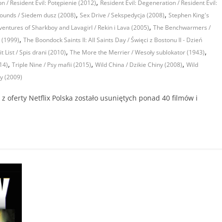
,
n / Resident Evil: Potępienie (2012)
Resident Evil: Degeneration / Resident Evil:
,
,
ounds / Siedem dusz (2008)
Sex Drive / Sekspedycja (2008)
Stephen King's
,
entures of Sharkboy and Lavagirl / Rekin i Lava (2005)
The Benchwarmers /
,
 (1999)
The Boondock Saints II: All Saints Day / Święci z Bostonu II - Dzień
,
,
t List / Spis drani (2010)
The More the Merrier / Wesoły sublokator (1943)
,
,
,
14)
Triple Nine / Psy mafii (2015)
Wild China / Dzikie Chiny (2008)
Wild
y (2009)
 oferty Netflix Polska zostało usuniętych ponad 40 filmów i