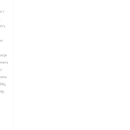
n /
n
ah's
rt
racja
rmers
ci
stonu
,
994)
oły