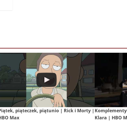
Piątek, piąteczek, piątunio | Rick i Morty |
Komplementy 
HBO Max
Klara | HBO 