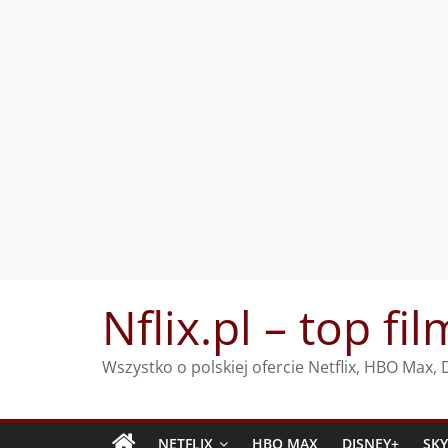
Przejdź
Nflix.pl – top fil
do
treści
Wszystko o polskiej ofercie Netflix, HBO Max
NETFLIX
HBO MAX
DISNEY+
SK