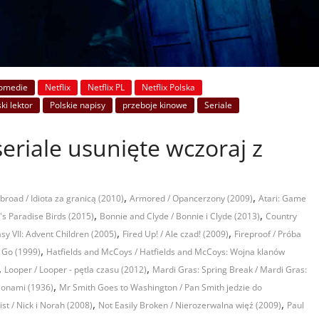
omedie
Netflix
Netflix PL
Netflix Polska
ki lektor
Polskie napisy
przeboje kinowe
Seriale
 seriale usunięte wczoraj z
,
,
Abroad / Idiota za granicą (2010)
Armored / Opancerzony (2009)
Atari: Game
,
,
's Paradise Birds (2015)
Bonnie and Clyde / Bonnie i Clyde (2013)
Country
,
,
asy VII: Advent Children (2005)
Fired Up! / Ale czad! (2009)
Fireproof / Próba
,
,
Go (1999)
Hatfields and McCoys / Hatfields and McCoys: Wojna klanów
,
,
Looper / Looper - pętla czasu (2012)
Mardi Gras: Spring Break / Mardi Gras:
,
ionami (1936)
Mr Smith Goes to Washington / Pan Smith jedzie do
,
,
ist / Nick i Norah (2008)
Not Easily Broken / Nierozerwalna więź (2009)
Paul