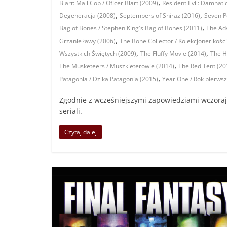
,
Blart: Mall Cop / Oficer Blart (2009)
Resident Evil: Damnatio
,
,
Degeneracja (2008)
Septembers of Shiraz (2016)
Seven P
,
Bag of Bones / Stephen King's Bag of Bones (2011)
The Adv
,
Grzanie ławy (2006)
The Bone Collector / Kolekcjoner kości
,
,
Wszystkich Świętych (2009)
The Fluffy Movie (2014)
The Hi
,
The Musketeers / Muszkieterowie (2014)
The Red Tent (20
,
Patagonia / Dzika Patagonia (2015)
Year One / Rok pierwsz
Zgodnie z wcześniejszymi zapowiedziami wczoraj z
seriali.
Czytaj dalej