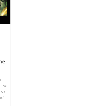
one
d
,
Final
/ Ale
n /