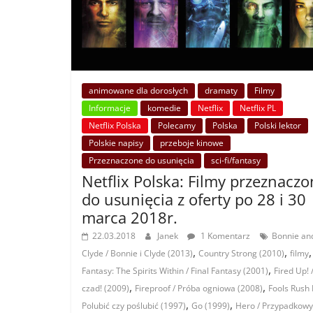
animowane dla dorosłych
dramaty
Filmy
Informacje
komedie
Netflix
Netflix PL
Netflix Polska
Polecamy
Polska
Polski lektor
Polskie napisy
przeboje kinowe
Przeznaczone do usunięcia
sci-fi/fantasy
Netflix Polska: Filmy przeznacz
do usunięcia z oferty po 28 i 30
marca 2018r.
22.03.2018
Janek
1 Komentarz
Bonnie an
,
,
Clyde / Bonnie i Clyde (2013)
Country Strong (2010)
filmy
,
Fantasy: The Spirits Within / Final Fantasy (2001)
Fired Up! 
,
,
czad! (2009)
Fireproof / Próba ogniowa (2008)
Fools Rush I
,
,
Polubić czy poślubić (1997)
Go (1999)
Hero / Przypadkowy