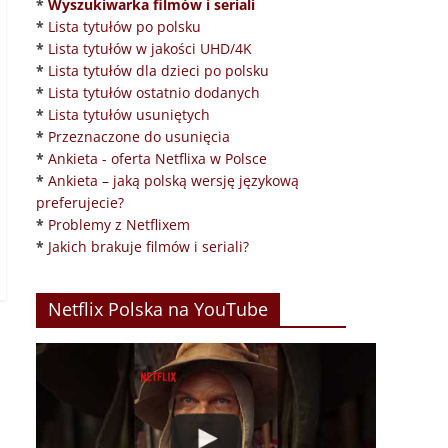
*
Wyszukiwarka filmów i seriali
*
Lista tytułów po polsku
*
Lista tytułów w jakości UHD/4K
*
Lista tytułów dla dzieci po polsku
*
Lista tytułów ostatnio dodanych
*
Lista tytułów usuniętych
*
Przeznaczone do usunięcia
*
Ankieta - oferta Netflixa w Polsce
*
Ankieta – jaką polską wersję językową
preferujecie?
*
Problemy z Netflixem
*
Jakich brakuje filmów i seriali?
Netflix Polska na YouTube