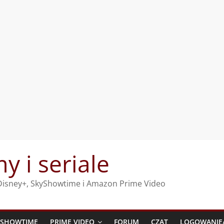
my i seriale
, Disney+, SkyShowtime i Amazon Prime Video
YSHOWTIME
PRIME VIDEO
FORUM
CZAT
LOGOWANIE/