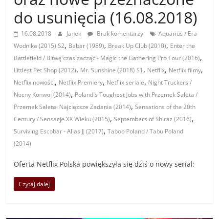
do usunięcia (16.08.2018)
16.08.2018
Janek
Brak komentarzy
Aquarius / Era
,
,
,
Wodnika (2015) S2
Babar (1989)
Break Up Club (2010)
Enter the
,
Battlefield / Bitwę czas zacząć - Magic the Gathering Pro Tour (2016)
,
,
,
,
Littlest Pet Shop (2012)
Mr. Sunshine (2018) S1
Netflix
Netflix filmy
,
,
,
Netflix nowości
Netflix Premiery
Netflix seriale
Night Truckers /
,
Nocny Konwoj (2014)
Poland's Toughest Jobs with Przemek Saleta /
,
Przemek Saleta: Najcięższe Zadania (2014)
Sensations of the 20th
,
,
Century / Sensacje XX Wieku (2015)
Septembers of Shiraz (2016)
,
Surviving Escobar - Alias JJ (2017)
Taboo Poland / Tabu Poland
(2014)
Oferta Netflix Polska powiększyła się dziś o nowy serial:
Czytaj dalej