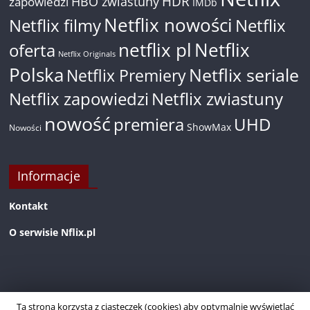
HDR
HBO zwiastuny
zapowiedzi
IMDb
Netflix nowości
Netflix filmy
Netflix
netflix pl
Netflix
oferta
Netflix Originals
Polska
Netflix seriale
Netflix Premiery
Netflix zapowiedzi
Netflix zwiastuny
nowość
premiera
UHD
ShowMax
Nowości
Informacje
Kontakt
O serwisie Nflix.pl
Ta strona korzysta z ciasteczek (cookies) aby optymalnie wyświetlać