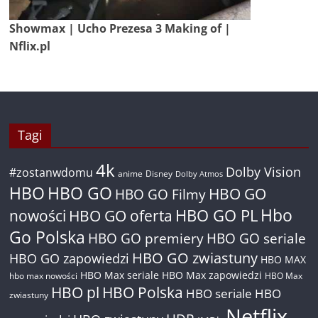
Showmax | Ucho Prezesa 3 Making of |
Nflix.pl
Tagi
4k
Dolby Vision
#zostanwdomu
anime
Disney
Dolby Atmos
HBO
HBO GO
HBO GO
HBO GO Filmy
Hbo
nowości
HBO GO oferta
HBO GO PL
Go Polska
HBO GO premiery
HBO GO seriale
HBO GO zwiastuny
HBO GO zapowiedzi
HBO MAX
HBO Max seriale
HBO Max zapowiedzi
hbo max nowości
HBO Max
HBO pl
HBO Polska
HBO seriale
HBO
zwiastuny
Netflix