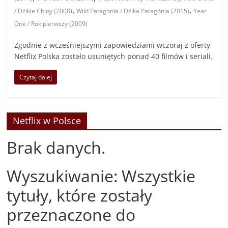
,
,
/ Dzikie Chiny (2008)
Wild Patagonia / Dzika Patagonia (2015)
Year
One / Rok pierwszy (2009)
Zgodnie z wcześniejszymi zapowiedziami wczoraj z oferty
Netflix Polska zostało usuniętych ponad 40 filmów i seriali.
Czytaj dalej
Netflix w Polsce
Brak danych.
Wyszukiwanie: Wszystkie
tytuły, które zostały
przeznaczone do