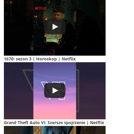
1670: sezon 3 | Horoskop | Netflix
Grand Theft Auto VI: Szersze spojrzenie | Netflix