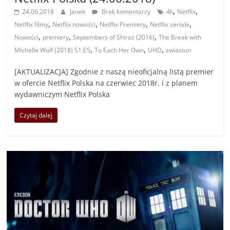
,
,
24.06.2018
Janek
Brak komentarzy
4k
Netflix
,
,
,
,
Netflix filmy
Netflix nowości
Netflix Premiery
Netflix seriale
,
,
,
Nowości
premiery
Septembers of Shiraz (2016)
The Break with
,
,
,
Michelle Wolf (2018) S1:E5
To Each Her Own
UHD
zwiastun
[AKTUALIZACJA] Zgodnie z naszą nieoficjalną listą premier
w ofercie Netflix Polska na czerwiec 2018r. i z planem
wydawniczym Netflix Polska
Czytaj dalej