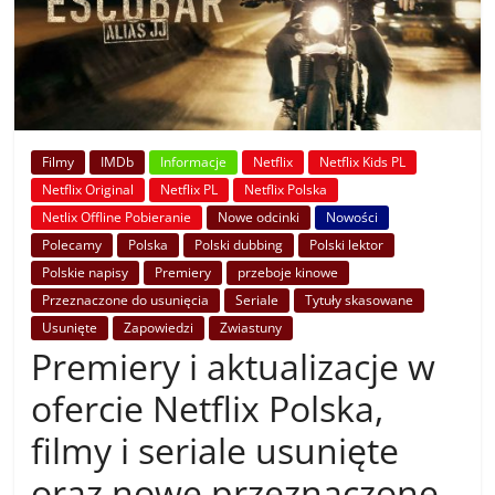
Filmy
IMDb
Informacje
Netflix
Netflix Kids PL
Netflix Original
Netflix PL
Netflix Polska
Netlix Offline Pobieranie
Nowe odcinki
Nowości
Polecamy
Polska
Polski dubbing
Polski lektor
Polskie napisy
Premiery
przeboje kinowe
Przeznaczone do usunięcia
Seriale
Tytuły skasowane
Usunięte
Zapowiedzi
Zwiastuny
Premiery i aktualizacje w
ofercie Netflix Polska,
filmy i seriale usunięte
oraz nowe przeznaczone