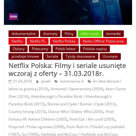
dokumentalne
dramaty
Filmy
Informacje
komedie
Netflix
Netflix PL
Netflix Polska
Netlix Offline Pobieranie
Oskary
Polecamy
Polski lektor
Polskie napisy
przeboje kinowe
Seriale
Tytuły skasowane
Usunięte
Netflix Polska: Filmy i seriale usunięte
wczoraj z oferty – 31.03.2018r.
01.04.2018
Janek
komentarze 4
An Idiot Abroad /
,
,
Idiota za granicą (2010)
Armored / Opancerzony (2009)
Atari: Game
,
Over (2014)
Attenborough's Paradise Birds / Attenborough's
,
,
Paradise Birds (2015)
Bonnie and Clyde / Bonnie i Clyde (2013)
,
,
Country Strong (2010)
Doctor Who / Doktor Who (2005)
Final
,
,
Fantasy VII: Advent Children (2005)
Fired Up! / Ale czad! (2009)
,
Fireproof / Próba ogniowa (2008)
Fools Rush In / Polubić czy poślubić
,
,
(1997)
Go (1999)
Hatfields and McCoys / Hatfields and McCoys: