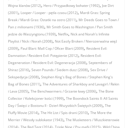
,
,
Wojna klanów (2012)
Hero / Przypadkowy bohater (1992)
Joe Dirt
,
,
(2001)
Looper / Looper - pętla czasu (2012)
Mardi Gras: Spring
,
Break / Mardi Gras: Ostatki na ostro (2011)
Mr Deeds Goes to Town /
,
Pan z milionami (1936)
Mr Smith Goes to Washington / Pan Smith
,
,
jedzie do Waszyngtonu (1939)
Netflix
Nick and Norah's Infinite
,
Playlist / Nick i Norah (2008)
Not Easily Broken / Nierozerwalna więź
,
,
(2009)
Paul Blart: Mall Cop / Oficer Blart (2009)
Resident Evil:
,
Damnation / Resident Evil: Potępienie (2012)
Resident Evil:
,
Degeneration / Resident Evil: Degeneracja (2008)
Septembers of
,
,
Shiraz (2016)
Seven Pounds / Siedem dusz (2008)
Sex Drive /
,
Sekspedycja (2008)
Stephen King's Bag of Bones / Stephen King's
,
Bag of Bones (2011)
The Adventures of Sharkboy and Lavagirl / Rekin
,
,
i Lava (2005)
The Benchwarmers / Grzanie ławy (2006)
The Bone
,
Collector / Kolekcjoner kości (1999)
The Boondock Saints II: All Saints
,
Day / Święci z Bostonu II - Dzień Wszystkich Świętych (2009)
The
,
,
Fluffy Movie (2014)
The Hit List / Spis drani (2010)
The More the
,
Merrier / Wesoły sublokator (1943)
The Musketeers / Muszkieterowie
,
,
,
(2014)
The Red Tent (2014)
Triple Nine / Psy mafii (2015)
Wild China