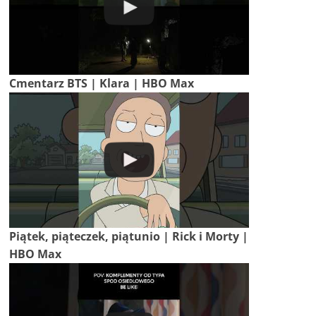
Cmentarz BTS | Klara | HBO Max
Piątek, piąteczek, piątunio | Rick i Morty |
HBO Max