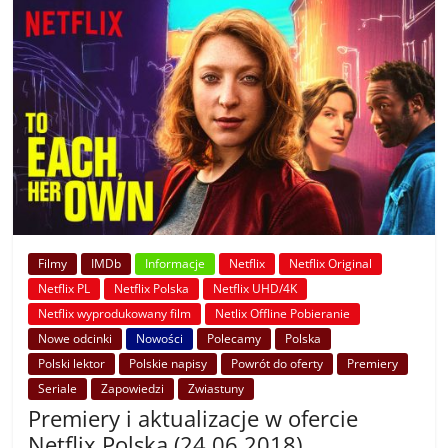
Filmy
IMDb
Informacje
Netflix
Netflix Original
Netflix PL
Netflix Polska
Netflix UHD/4K
Netflix wyprodukowany film
Netlix Offline Pobieranie
Nowe odcinki
Nowości
Polecamy
Polska
Polski lektor
Polskie napisy
Powrót do oferty
Premiery
Seriale
Zapowiedzi
Zwiastuny
Premiery i aktualizacje w ofercie
Netflix Polska (24.06.2018)