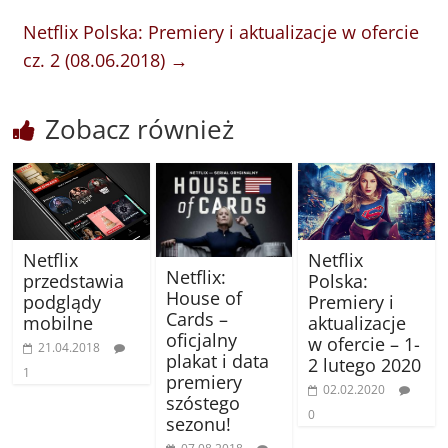
Netflix Polska: Premiery i aktualizacje w ofercie
cz. 2 (08.06.2018)
→
Zobacz również
Netflix
Netflix
Netflix:
przedstawia
Polska:
House of
podglądy
Premiery i
Cards –
mobilne
aktualizacje
oficjalny
w ofercie – 1-
21.04.2018
plakat i data
2 lutego 2020
1
premiery
02.02.2020
szóstego
0
sezonu!