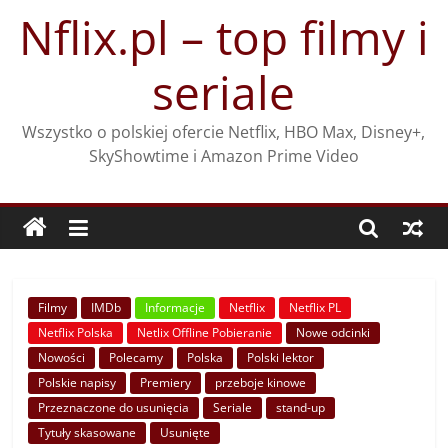
Przejdź
Nflix.pl – top filmy i
do
treści
seriale
Wszystko o polskiej ofercie Netflix, HBO Max, Disney+,
SkyShowtime i Amazon Prime Video
Filmy
IMDb
Informacje
Netflix
Netflix PL
Netflix Polska
Netlix Offline Pobieranie
Nowe odcinki
Nowości
Polecamy
Polska
Polski lektor
Polskie napisy
Premiery
przeboje kinowe
Przeznaczone do usunięcia
Seriale
stand-up
Tytuły skasowane
Usunięte