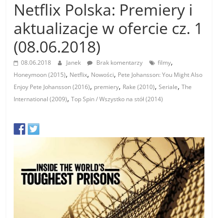
Netflix Polska: Premiery i
aktualizacje w ofercie cz. 1
(08.06.2018)
,
08.06.2018
Janek
Brak komentarzy
filmy
,
,
,
Honeymoon (2015)
Netflix
Nowości
Pete Johansson: You Might Also
,
,
,
,
Enjoy Pete Johansson (2016)
premiery
Rake (2010)
Seriale
The
,
International (2009)
Top Spin / Wszystko na stół (2014)