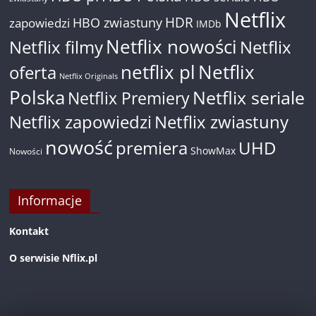
Netflix
HDR
HBO zwiastuny
zapowiedzi
IMDb
Netflix nowości
Netflix filmy
Netflix
netflix pl
Netflix
oferta
Netflix Originals
Polska
Netflix seriale
Netflix Premiery
Netflix zapowiedzi
Netflix zwiastuny
nowość
premiera
UHD
ShowMax
Nowości
Informacje
Kontakt
O serwisie Nflix.pl