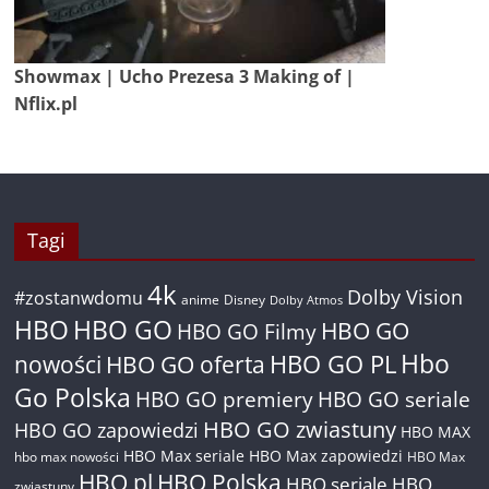
Showmax | Ucho Prezesa 3 Making of |
Nflix.pl
Tagi
4k
Dolby Vision
#zostanwdomu
anime
Disney
Dolby Atmos
HBO
HBO GO
HBO GO
HBO GO Filmy
Hbo
nowości
HBO GO oferta
HBO GO PL
Go Polska
HBO GO premiery
HBO GO seriale
HBO GO zwiastuny
HBO GO zapowiedzi
HBO MAX
HBO Max seriale
HBO Max zapowiedzi
hbo max nowości
HBO Max
HBO pl
HBO Polska
HBO seriale
HBO
zwiastuny