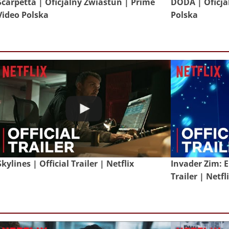
Scarpetta | Oficjalny Zwiastun | Prime
DODA | Oficja
Video Polska
Polska
Skylines | Official Trailer | Netflix
Invader Zim: E
Trailer | Netfl