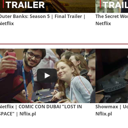
Outer Banks: Season 5 | Final Trailer |
The Secret Wom
Netflix
Netflix
Netflix | COMIC CON DUBAI "LOST IN
Showmax | Uch
SPACE" | Nflix.pl
Nflix.pl