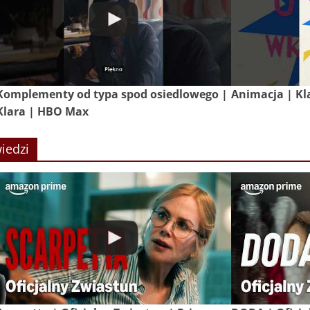
Komplementy od typa spod osiedlowego |
Animacja | Kl
Klara | HBO Max
iedzi