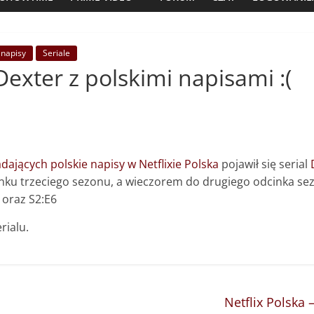
 napisy
Seriale
 Dexter z polskimi napisami :(
adających polskie napisy w Netflixie Polska
pojawił się serial
nku trzeciego sezonu,
a wieczorem do drugiego odcinka sezo
 oraz S2:E6
rialu.
Netflix Polska 