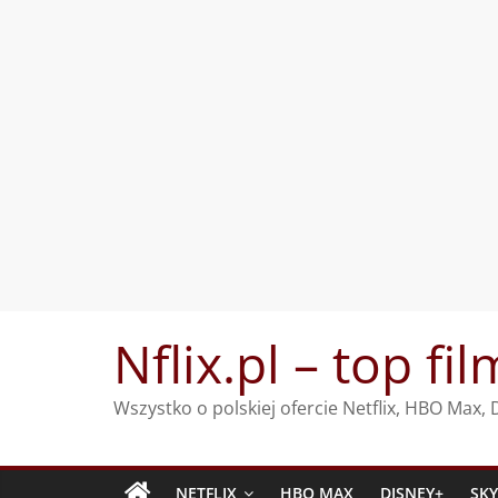
Przejdź
Nflix.pl – top fil
do
treści
Wszystko o polskiej ofercie Netflix, HBO Max
NETFLIX
HBO MAX
DISNEY+
SK