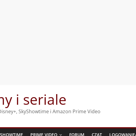
my i seriale
, Disney+, SkyShowtime i Amazon Prime Video
YSHOWTIME
PRIME VIDEO
FORUM
CZAT
LOGOWANIE/