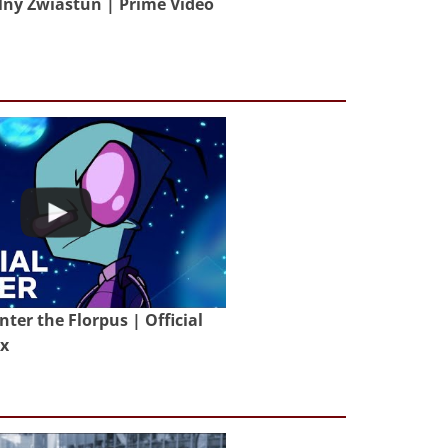
lny Zwiastun | Prime Video
nter the Florpus | Official
ix