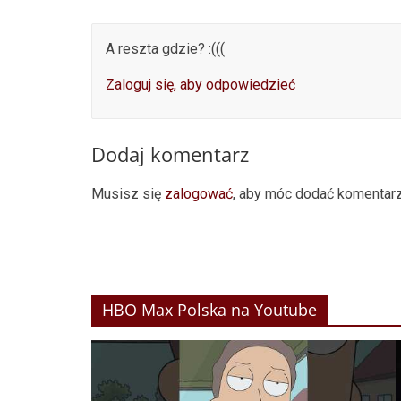
A reszta gdzie? :(((
Zaloguj się, aby odpowiedzieć
Dodaj komentarz
Musisz się
zalogować
, aby móc dodać komentarz
HBO Max Polska na Youtube