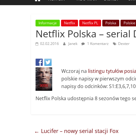
Informacje
Netflix
Netflix PL
Polska
Polskie
Netflix Polska – serial
02.02.2016
Janek
1 Komentarz
Dexter
Wczoraj na
listingu tytułów posi
polskie napisy w pierwszym odci
napisy do odcinków:
S1:E3,6,7,10
Netflix Polska udostępnia 8 sezonów tego se
←
Lucifer – nowy serial stacji Fox