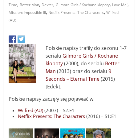
,
,
,
,
,
Time
Better Man
Dexter
Gilmore Girls / Kochane kłopoty
Love Me!
,
,
Mission: Impossible III
Netflix Presents: The Characters
Wilfred
(AU)
Polskie napisy trafiły do sezonu 1-7
serialu
Gilmore Girls / Kochane
kłopoty
(2000), do serialu
Better
Man
(2013) oraz do serialu
9
Seconds – Eternal Time
(2015)
[Edek].
Polskie napisy zaczęły się pojawiać w:
Wilfred (AU)
(2007) – S2:E1
Netflix Presents: The Characters
(2016) – S1:E1