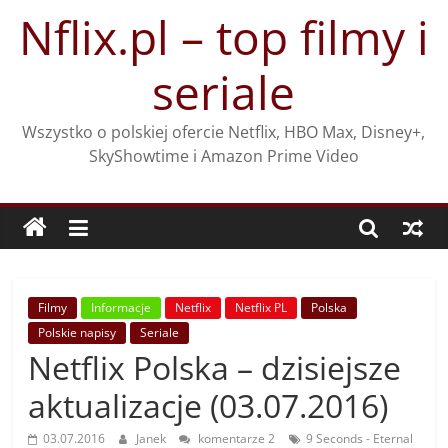
Przejdź
Nflix.pl – top filmy i
do
treści
seriale
Wszystko o polskiej ofercie Netflix, HBO Max, Disney+,
SkyShowtime i Amazon Prime Video
Filmy
Informacje
Netflix
Netflix PL
Polska
Polskie napisy
Seriale
Netflix Polska – dzisiejsze
aktualizacje (03.07.2016)
03.07.2016
Janek
komentarze 2
9 Seconds - Eternal