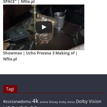
SPACE" | Nflix.pl
Showmax | Ucho Prezesa 3 Making of |
Nflix.pl
Tagi
4k
Dolby Vision
#zostanwdomu
anime
Disney
Dolby Atmos