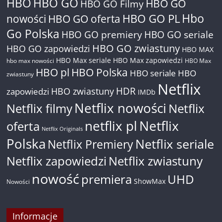
HBO
HBO GO
HBO GO
HBO GO Filmy
Hbo
nowości
HBO GO oferta
HBO GO PL
Go Polska
HBO GO premiery
HBO GO seriale
HBO GO zwiastuny
HBO GO zapowiedzi
HBO MAX
HBO Max seriale
HBO Max zapowiedzi
hbo max nowości
HBO Max
HBO pl
HBO Polska
HBO seriale
HBO
zwiastuny
Netflix
HDR
HBO zwiastuny
zapowiedzi
IMDb
Netflix nowości
Netflix filmy
Netflix
netflix pl
Netflix
oferta
Netflix Originals
Polska
Netflix seriale
Netflix Premiery
Netflix zapowiedzi
Netflix zwiastuny
nowość
premiera
UHD
ShowMax
Nowości
Informacje