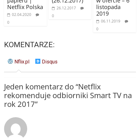
papieru |
(26.12.2017)
w ofercie – 6
Netflix Polska
listopada
26.12.2017
2019
02.04.2020
0
06.11.2019
0
0
KOMENTARZE:
Nflix.pl
Disqus
Jeden komentarz do “
Netflix
rekomenduje odbiorniki Smart TV na
rok 2017
”