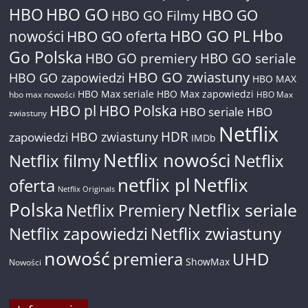
HBO
HBO GO
HBO GO
HBO GO Filmy
Hbo
nowości
HBO GO oferta
HBO GO PL
Go Polska
HBO GO premiery
HBO GO seriale
HBO GO zwiastuny
HBO GO zapowiedzi
HBO MAX
HBO Max seriale
HBO Max zapowiedzi
hbo max nowości
HBO Max
HBO pl
HBO Polska
HBO seriale
HBO
zwiastuny
Netflix
HDR
HBO zwiastuny
zapowiedzi
IMDb
Netflix nowości
Netflix filmy
Netflix
netflix pl
Netflix
oferta
Netflix Originals
Polska
Netflix seriale
Netflix Premiery
Netflix zapowiedzi
Netflix zwiastuny
nowość
premiera
UHD
ShowMax
Nowości