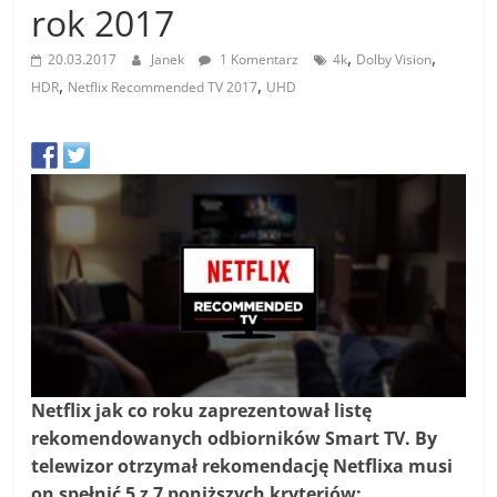
rok 2017
,
,
20.03.2017
Janek
1 Komentarz
4k
Dolby Vision
,
,
HDR
Netflix Recommended TV 2017
UHD
Netflix jak co roku zaprezentował listę
rekomendowanych odbiorników Smart TV. By
telewizor otrzymał rekomendację Netflixa musi
on spełnić 5 z 7 poniższych kryteriów: