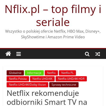
Przejdź
Nflix.pl – top filmy i
do
treści
seriale
Wszystko o polskiej ofercie Netflix, HBO Max, Disney+,
SkyShowtime i Amazon Prime Video
Globalnie
Informacje
Netflix
Netflix PL
Netflix Polska
Netflix UHD/4K
Netflix UHD/4K HDR
Netflix UHD/4K/Dolby Vision
Sprawy techniczne
Netflix rekomenduje
odbiorniki Smart TV na