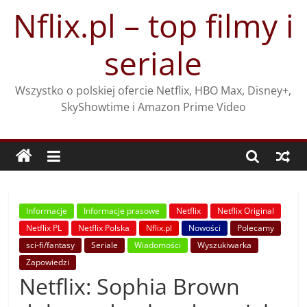
Przejdź
Nflix.pl – top filmy i
do
treści
seriale
Wszystko o polskiej ofercie Netflix, HBO Max, Disney+,
SkyShowtime i Amazon Prime Video
Informacje
Informacje prasowe
Netflix
Netflix Original
Netflix PL
Netflix Polska
Nflix.pl
Nowości
Polecamy
sci-fi/fantasy
Seriale
Wiadomości
Wyszukiwarka
Zapowiedzi
Netflix: Sophia Brown