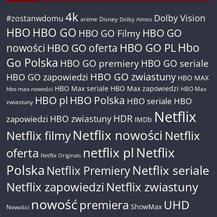
4k
Dolby Vision
#zostanwdomu
anime
Disney
Dolby Atmos
HBO
HBO GO
HBO GO
HBO GO Filmy
Hbo
nowości
HBO GO oferta
HBO GO PL
Go Polska
HBO GO premiery
HBO GO seriale
HBO GO zwiastuny
HBO GO zapowiedzi
HBO MAX
HBO Max seriale
HBO Max zapowiedzi
hbo max nowości
HBO Max
HBO pl
HBO Polska
HBO seriale
HBO
zwiastuny
Netflix
HDR
HBO zwiastuny
zapowiedzi
IMDb
Netflix nowości
Netflix filmy
Netflix
netflix pl
Netflix
oferta
Netflix Originals
Polska
Netflix seriale
Netflix Premiery
Netflix zapowiedzi
Netflix zwiastuny
nowość
premiera
UHD
ShowMax
Nowości