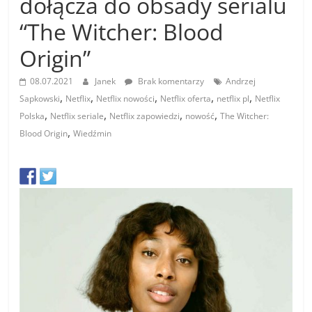
dołącza do obsady serialu
“The Witcher: Blood
Origin”
08.07.2021
Janek
Brak komentarzy
Andrzej
,
,
,
,
,
Sapkowski
Netflix
Netflix nowości
Netflix oferta
netflix pl
Netflix
,
,
,
,
Polska
Netflix seriale
Netflix zapowiedzi
nowość
The Witcher:
,
Blood Origin
Wiedźmin