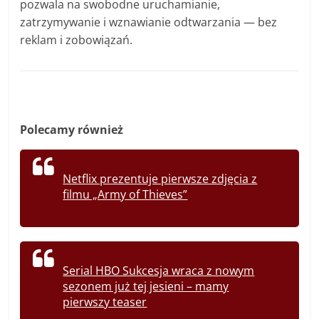
pozwala na swobodne uruchamianie,
zatrzymywanie i wznawianie odtwarzania — bez
reklam i zobowiązań.
Polecamy również
Netflix prezentuje pierwsze zdjęcia z
filmu „Army of Thieves”
Serial HBO Sukcesja wraca z nowym
sezonem już tej jesieni – mamy
pierwszy teaser