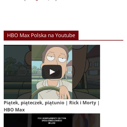
HBO Max Polska na Youtube
Piątek, piąteczek, piątunio | Rick i Morty |
HBO Max