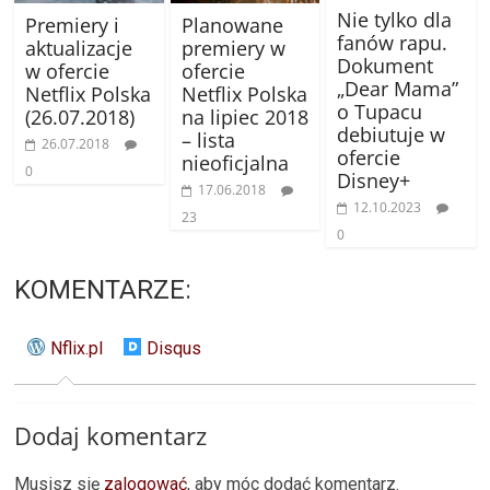
Nie tylko dla
Premiery i
Planowane
fanów rapu.
aktualizacje
premiery w
Dokument
w ofercie
ofercie
„Dear Mama”
Netflix Polska
Netflix Polska
o Tupacu
(26.07.2018)
na lipiec 2018
debiutuje w
– lista
26.07.2018
ofercie
nieoficjalna
0
Disney+
17.06.2018
12.10.2023
23
0
KOMENTARZE:
Nflix.pl
Disqus
Dodaj komentarz
Musisz się
zalogować
, aby móc dodać komentarz.