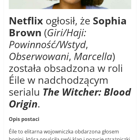
Netflix
ogłosił, że
Sophia
Brown
(
Giri/Haji:
Powinność/Wstyd
,
Obserwowani
,
Marcella
)
została obsadzona w roli
Éile w nadchodzącym
serialu
The Witcher: Blood
Origin
.
Opis postaci
Éile to elitarna wojowniczka obdarzona głosem
bogini, która opuściła swój klan i pozycję strażniczki