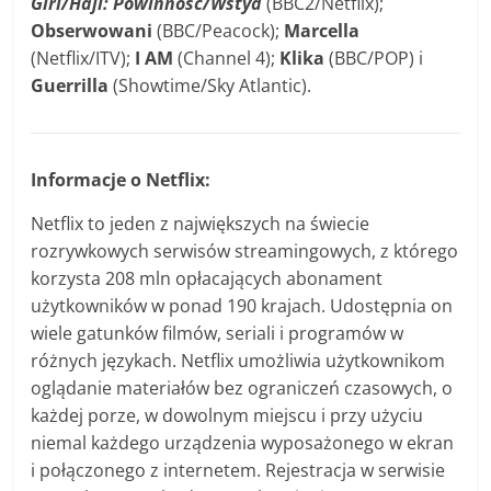
Giri/Haji: Powinność/Wstyd
(BBC2/Netflix);
Obserwowani
(BBC/Peacock);
Marcella
(Netflix/ITV);
I AM
(Channel 4);
Klika
(BBC/POP) i
Guerrilla
(Showtime/Sky Atlantic).
Informacje o Netflix:
Netflix to jeden z największych na świecie
rozrywkowych serwisów streamingowych, z którego
korzysta 208 mln opłacających abonament
użytkowników w ponad 190 krajach. Udostępnia on
wiele gatunków filmów, seriali i programów w
różnych językach. Netflix umożliwia użytkownikom
oglądanie materiałów bez ograniczeń czasowych, o
każdej porze, w dowolnym miejscu i przy użyciu
niemal każdego urządzenia wyposażonego w ekran
i połączonego z internetem. Rejestracja w serwisie