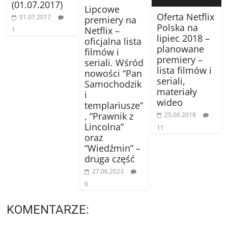
(01.07.2017)
Lipcowe
Oferta Netflix
01.07.2017
premiery na
Polska na
Netflix –
1
lipiec 2018 –
oficjalna lista
planowane
filmów i
premiery –
seriali. Wśród
lista filmów i
nowości “Pan
seriali,
Samochodzik
materiały
i
wideo
templariusze”
, “Prawnik z
25.06.2018
Lincolna”
11
oraz
“Wiedźmin” –
druga część
27.06.2023
0
KOMENTARZE: