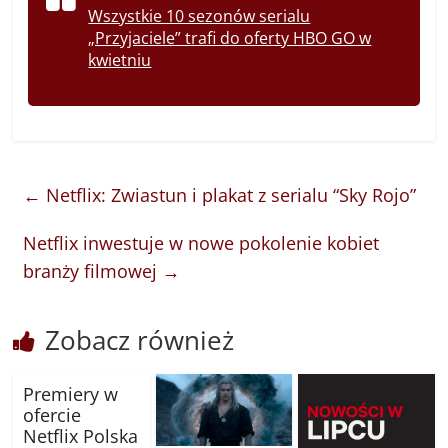
Wszystkie 10 sezonów serialu
„Przyjaciele” trafi do oferty HBO GO w
kwietniu
←
Netflix: Zwiastun i plakat z serialu “Sky Rojo”
Netflix inwestuje w nowe pokolenie kobiet
branży filmowej
→
Zobacz również
Premiery w
ofercie
Netflix Polska