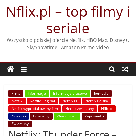
Przejdź
Nflix.pl – top filmy i
do
treści
seriale
Wszystko o polskiej ofercie Netflix, HBO Max, Disney+,
SkyShowtime i Amazon Prime Video
Filmy
Informacje
Informacje prasowe
komedie
Netflix
Netflix Original
Netflix PL
Netflix Polska
Netflix wyprodukowany film
Netflix zwiastuny
Nflix.pl
Nowości
Polecamy
Wiadomości
Zapowiedzi
Zwiastuny
Netflix: Thunder Force –