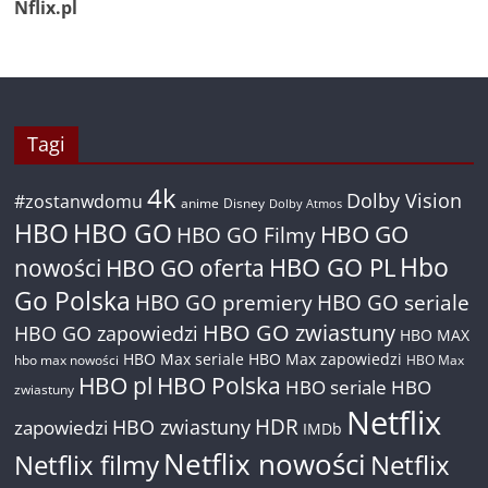
Nflix.pl
Tagi
4k
Dolby Vision
#zostanwdomu
anime
Disney
Dolby Atmos
HBO
HBO GO
HBO GO
HBO GO Filmy
Hbo
nowości
HBO GO oferta
HBO GO PL
Go Polska
HBO GO premiery
HBO GO seriale
HBO GO zwiastuny
HBO GO zapowiedzi
HBO MAX
HBO Max seriale
HBO Max zapowiedzi
hbo max nowości
HBO Max
HBO pl
HBO Polska
HBO seriale
HBO
zwiastuny
Netflix
HDR
HBO zwiastuny
zapowiedzi
IMDb
Netflix nowości
Netflix filmy
Netflix