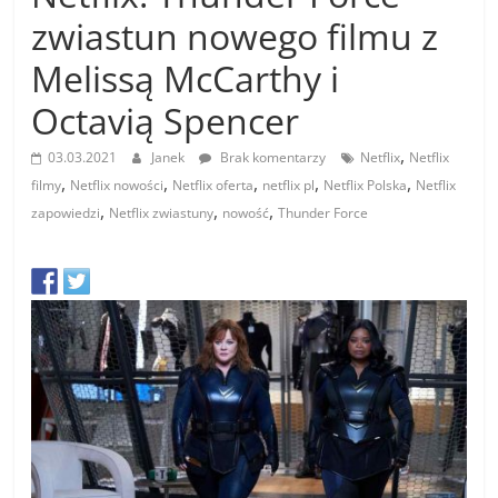
zwiastun nowego filmu z
Melissą McCarthy i
Octavią Spencer
,
03.03.2021
Janek
Brak komentarzy
Netflix
Netflix
,
,
,
,
,
filmy
Netflix nowości
Netflix oferta
netflix pl
Netflix Polska
Netflix
,
,
,
zapowiedzi
Netflix zwiastuny
nowość
Thunder Force