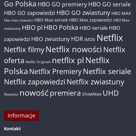
Go Polska
HBO GO premiery
HBO GO seriale
HBO GO zwiastuny
HBO GO zapowiedzi
HBO MAX
HBO Max seriale
HBO Max zapowiedzi
hbo max nowości
HBO Max
HBO pl
HBO Polska
HBO seriale
HBO
zwiastuny
Netflix
HDR
HBO zwiastuny
zapowiedzi
IMDb
Netflix nowości
Netflix filmy
Netflix
netflix pl
Netflix
oferta
Netflix Originals
Polska
Netflix seriale
Netflix Premiery
Netflix zapowiedzi
Netflix zwiastuny
nowość
premiera
UHD
ShowMax
Nowości
Informacje
Kontakt