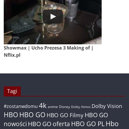
Showmax | Ucho Prezesa 3 Making of |
Nflix.pl
Tagi
4k
Dolby Vision
#zostanwdomu
anime
Disney
Dolby Atmos
HBO
HBO GO
HBO GO
HBO GO Filmy
Hbo
nowości
HBO GO oferta
HBO GO PL