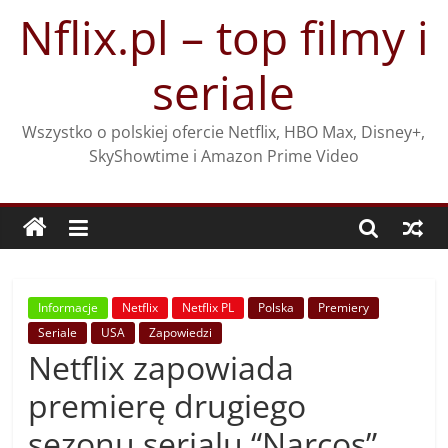
Przejdź
Nflix.pl – top filmy i
do
treści
seriale
Wszystko o polskiej ofercie Netflix, HBO Max, Disney+,
SkyShowtime i Amazon Prime Video
Informacje
Netflix
Netflix PL
Polska
Premiery
Seriale
USA
Zapowiedzi
Netflix zapowiada
premierę drugiego
sezonu serialu “Narcos”