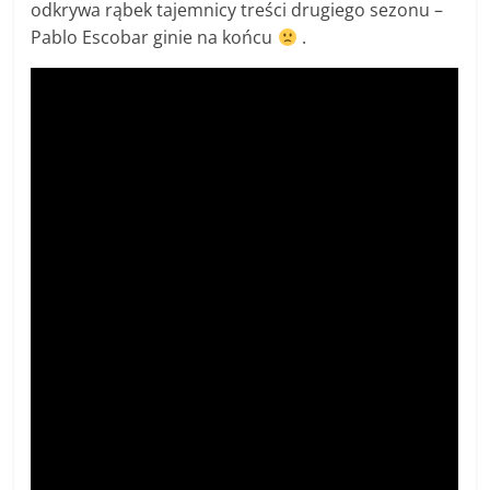
odkrywa rąbek tajemnicy treści drugiego sezonu –
Pablo Escobar ginie na końcu
.