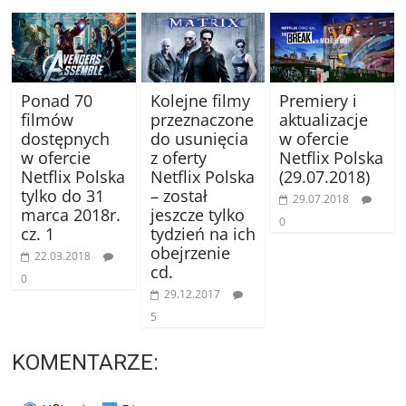
Ponad 70
Kolejne filmy
Premiery i
filmów
przeznaczone
aktualizacje
dostępnych
do usunięcia
w ofercie
w ofercie
z oferty
Netflix Polska
Netflix Polska
Netflix Polska
(29.07.2018)
tylko do 31
– został
29.07.2018
marca 2018r.
jeszcze tylko
0
cz. 1
tydzień na ich
obejrzenie
22.03.2018
cd.
0
29.12.2017
5
KOMENTARZE: