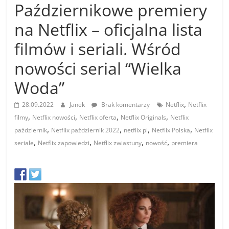
Październikowe premiery
na Netflix – oficjalna lista
filmów i seriali. Wśród
nowości serial “Wielka
Woda”
,
28.09.2022
Janek
Brak komentarzy
Netflix
Netflix
,
,
,
,
filmy
Netflix nowości
Netflix oferta
Netflix Originals
Netflix
,
,
,
,
październik
Netflix październik 2022
netflix pl
Netflix Polska
Netflix
,
,
,
,
seriale
Netflix zapowiedzi
Netflix zwiastuny
nowość
premiera