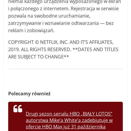
niemal każdego urządzenia wyposażonego w ekran
i połączonego z internetem. Rejestracja w serwisie
pozwala na swobodne uruchamianie,
zatrzymywanie i wznawianie odtwarzania — bez
reklam i zobowiązań.
COPYRIGHT © NETFLIX, INC. AND IT’S AFFILIATES,
2019. ALL RIGHTS RESERVED. **DATES AND TITLES
ARE SUBJECT TO CHANGE**
Polecamy również
Drugi sezon serialu HBO „BIAŁY LOTOS”
autorstwa Mike’a White’a zadebiutuje w
ofercie HBO Max już 31 października