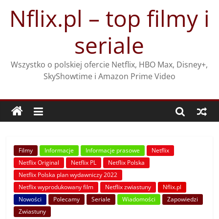
Przejdź
Nflix.pl – top filmy i
do
treści
seriale
Wszystko o polskiej ofercie Netflix, HBO Max, Disney+,
SkyShowtime i Amazon Prime Video
Filmy
Informacje
Informacje prasowe
Netflix
Netflix Original
Netflix PL
Netflix Polska
Netflix Polska plan wydawniczy 2022
Netflix wyprodukowany film
Netflix zwiastuny
Nflix.pl
Nowości
Polecamy
Seriale
Wiadomości
Zapowiedzi
Zwiastuny