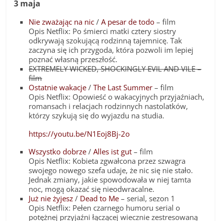
3 maja
Nie zważając na nic
/
A pesar de todo
– film
Opis Netflix: Po śmierci matki cztery siostry
odkrywają szokującą rodzinną tajemnicę. Tak
zaczyna się ich przygoda, która pozwoli im lepiej
poznać własną przeszłość.
EXTREMELY WICKED, SHOCKINGLY EVIL AND VILE –
film
Ostatnie wakacje
/
The Last Summer
– film
Opis Netflix: Opowieść o wakacyjnych przyjaźniach,
romansach i relacjach rodzinnych nastolatków,
którzy szykują się do wyjazdu na studia.
https://youtu.be/N1Eoj8Bj-2o
Wszystko dobrze
/
Alles ist gut
– film
Opis Netflix: Kobieta zgwałcona przez szwagra
swojego nowego szefa udaje, że nic się nie stało.
Jednak zmiany, jakie spowodowała w niej tamta
noc, mogą okazać się nieodwracalne.
Już nie żyjesz
/
Dead to Me
– serial, sezon 1
Opis Netflix: Pełen czarnego humoru serial o
potężnej przyjaźni łączącej wiecznie zestresowaną