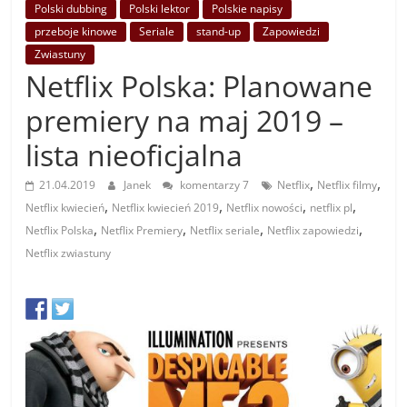
Polski dubbing
Polski lektor
Polskie napisy
przeboje kinowe
Seriale
stand-up
Zapowiedzi
Zwiastuny
Netflix Polska: Planowane
premiery na maj 2019 –
lista nieoficjalna
,
,
21.04.2019
Janek
komentarzy 7
Netflix
Netflix filmy
,
,
,
,
Netflix kwiecień
Netflix kwiecień 2019
Netflix nowości
netflix pl
,
,
,
,
Netflix Polska
Netflix Premiery
Netflix seriale
Netflix zapowiedzi
Netflix zwiastuny