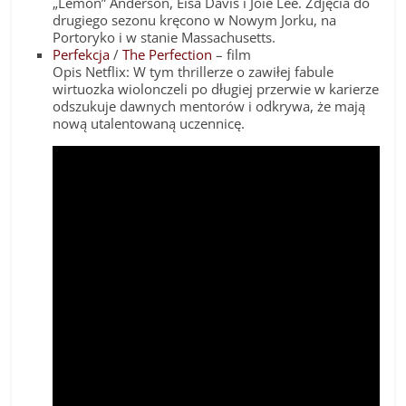
„Lemon” Anderson, Eisa Davis i Joie Lee. Zdjęcia do
drugiego sezonu kręcono w Nowym Jorku, na
Portoryko i w stanie Massachusetts.
Perfekcja
/
The Perfection
– film
Opis Netflix: W tym thrillerze o zawiłej fabule
wirtuozka wiolonczeli po długiej przerwie w karierze
odszukuje dawnych mentorów i odkrywa, że mają
nową utalentowaną uczennicę.