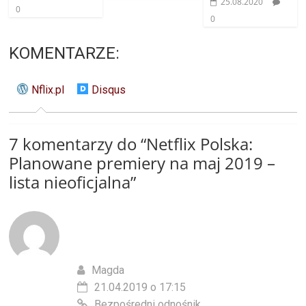
25.08.2020
0
0
KOMENTARZE:
Nflix.pl
Disqus
7 komentarzy do “
Netflix Polska:
Planowane premiery na maj 2019 –
lista nieoficjalna
”
Magda
21.04.2019 o 17:15
Bezpośredni odnośnik