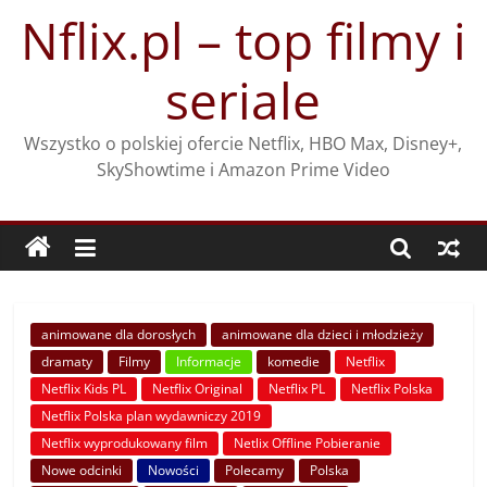
Przejdź
Nflix.pl – top filmy i
do
treści
seriale
Wszystko o polskiej ofercie Netflix, HBO Max, Disney+,
SkyShowtime i Amazon Prime Video
animowane dla dorosłych
animowane dla dzieci i młodzieży
dramaty
Filmy
Informacje
komedie
Netflix
Netflix Kids PL
Netflix Original
Netflix PL
Netflix Polska
Netflix Polska plan wydawniczy 2019
Netflix wyprodukowany film
Netlix Offline Pobieranie
Nowe odcinki
Nowości
Polecamy
Polska