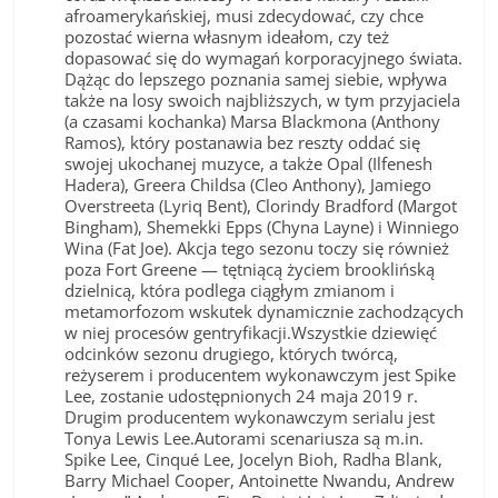
afroamerykańskiej, musi zdecydować, czy chce
pozostać wierna własnym ideałom, czy też
dopasować się do wymagań korporacyjnego świata.
Dążąc do lepszego poznania samej siebie, wpływa
także na losy swoich najbliższych, w tym przyjaciela
(a czasami kochanka) Marsa Blackmona (Anthony
Ramos), który postanawia bez reszty oddać się
swojej ukochanej muzyce, a także Opal (Ilfenesh
Hadera), Greera Childsa (Cleo Anthony), Jamiego
Overstreeta (Lyriq Bent), Clorindy Bradford (Margot
Bingham), Shemekki Epps (Chyna Layne) i Winniego
Wina (Fat Joe). Akcja tego sezonu toczy się również
poza Fort Greene — tętniącą życiem brooklińską
dzielnicą, która podlega ciągłym zmianom i
metamorfozom wskutek dynamicznie zachodzących
w niej procesów gentryfikacji.Wszystkie dziewięć
odcinków sezonu drugiego, których twórcą,
reżyserem i producentem wykonawczym jest Spike
Lee, zostanie udostępnionych 24 maja 2019 r.
Drugim producentem wykonawczym serialu jest
Tonya Lewis Lee.Autorami scenariusza są m.in.
Spike Lee, Cinqué Lee, Jocelyn Bioh, Radha Blank,
Barry Michael Cooper, Antoinette Nwandu, Andrew