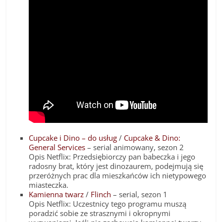
Cupcake i Dino – do usług
/
Cupcake & Dino:
General Services
– serial animowany, sezon 2
Opis Netflix: Przedsiębiorczy pan babeczka i jego
radosny brat, który jest dinozaurem, podejmują się
przeróżnych prac dla mieszkańców ich nietypowego
miasteczka.
Kamienna twarz
/
Flinch
– serial, sezon 1
Opis Netflix: Uczestnicy tego programu muszą
poradzić sobie ze strasznymi i okropnymi