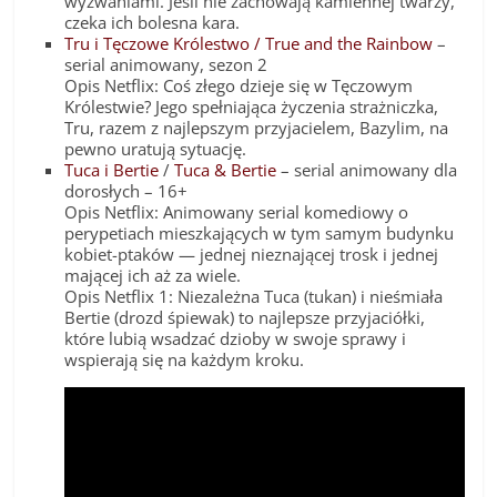
wyzwaniami. Jeśli nie zachowają kamiennej twarzy,
czeka ich bolesna kara.
Tru i Tęczowe Królestwo / True and the Rainbow
–
serial animowany, sezon 2
Opis Netflix: Coś złego dzieje się w Tęczowym
Królestwie? Jego spełniająca życzenia strażniczka,
Tru, razem z najlepszym przyjacielem, Bazylim, na
pewno uratują sytuację.
Tuca i Bertie
/
Tuca & Bertie
– serial animowany dla
dorosłych – 16+
Opis Netflix: Animowany serial komediowy o
perypetiach mieszkających w tym samym budynku
kobiet-ptaków — jednej nieznającej trosk i jednej
mającej ich aż za wiele.
Opis Netflix 1: Niezależna Tuca (tukan) i nieśmiała
Bertie (drozd śpiewak) to najlepsze przyjaciółki,
które lubią wsadzać dzioby w swoje sprawy i
wspierają się na każdym kroku.