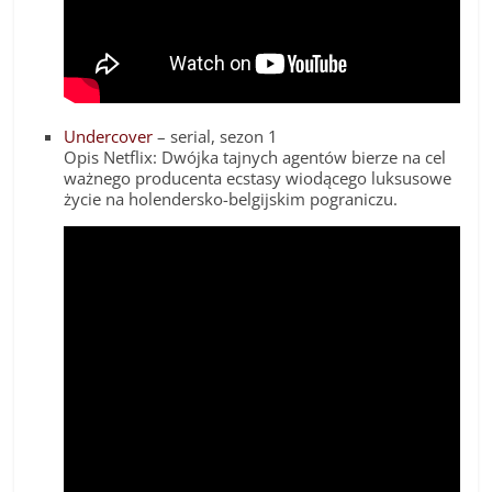
Undercover
– serial, sezon 1
Opis Netflix: Dwójka tajnych agentów bierze na cel
ważnego producenta ecstasy wiodącego luksusowe
życie na holendersko-belgijskim pograniczu.