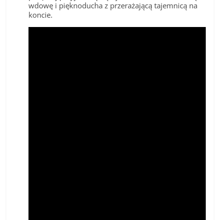
wdowę i pięknoducha z przerażającą tajemnicą na
koncie.