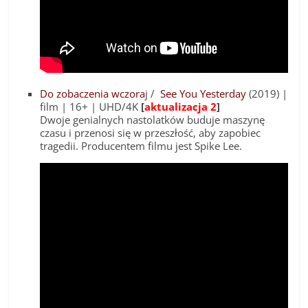
Do zobaczenia wczora
j /
See You Yesterday
(2019) |
film | 16+ | UHD/4K
[
aktualizacja 2
]
Dwoje genialnych nastolatków buduje maszynę
czasu i przenosi się w przeszłość, aby zapobiec
tragedii. Producentem filmu jest Spike Lee.