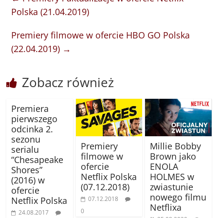
Polska (21.04.2019)
Premiery filmowe w ofercie HBO GO Polska
(22.04.2019)
→
Zobacz również
Premiera
pierwszego
odcinka 2.
sezonu
Premiery
Millie Bobby
serialu
filmowe w
Brown jako
“Chesapeake
ofercie
ENOLA
Shores”
Netflix Polska
HOLMES w
(2016) w
(07.12.2018)
zwiastunie
ofercie
nowego filmu
07.12.2018
Netflix Polska
Netflixa
0
24.08.2017