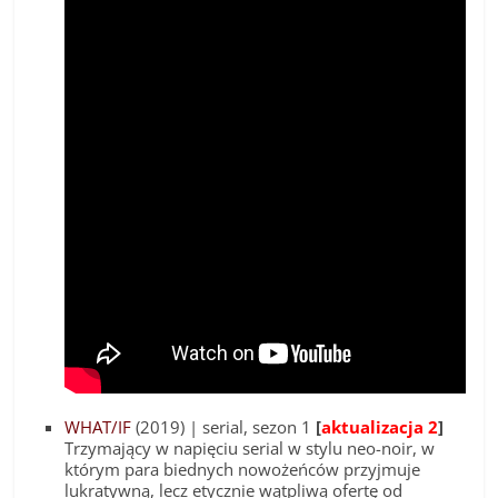
WHAT/IF
(2019) | serial, sezon 1
[
aktualizacja 2
]
Trzymający w napięciu serial w stylu neo-noir, w
którym para biednych nowożeńców przyjmuje
lukratywną, lecz etycznie wątpliwą ofertę od