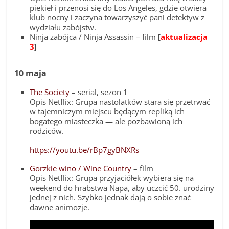
piekieł i przenosi się do Los Angeles, gdzie otwiera
klub nocny i zaczyna towarzyszyć pani detektyw z
wydziału zabójstw.
Ninja zabójca / Ninja Assassin – film
[
aktualizacja
3
]
10 maja
The Society
– serial, sezon 1
Opis Netflix: Grupa nastolatków stara się przetrwać
w tajemniczym miejscu będącym repliką ich
bogatego miasteczka — ale pozbawioną ich
rodziców.
https://youtu.be/rBp7gyBNXRs
Gorzkie wino / Wine Country
– film
Opis Netflix: Grupa przyjaciółek wybiera się na
weekend do hrabstwa Napa, aby uczcić 50. urodziny
jednej z nich. Szybko jednak dają o sobie znać
dawne animozje.