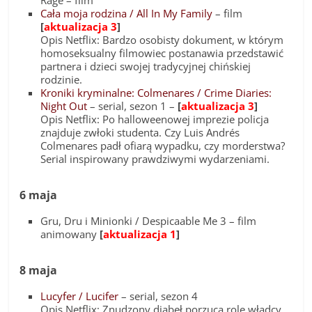
Rage – film
Cała moja rodzina / All In My Family
– film
[
aktualizacja 3
]
Opis Netflix: Bardzo osobisty dokument, w którym
homoseksualny filmowiec postanawia przedstawić
partnera i dzieci swojej tradycyjnej chińskiej
rodzinie.
Kroniki kryminalne: Colmenares / Crime Diaries:
Night Out
– serial, sezon 1 –
[
aktualizacja 3
]
Opis Netflix: Po halloweenowej imprezie policja
znajduje zwłoki studenta. Czy Luis Andrés
Colmenares padł ofiarą wypadku, czy morderstwa?
Serial inspirowany prawdziwymi wydarzeniami.
6 maja
Gru, Dru i Minionki / Despicaable Me 3 – film
animowany
[
aktualizacja 1
]
8 maja
Lucyfer / Lucifer
– serial, sezon 4
Opis Netflix: Znudzony diabeł porzuca rolę władcy