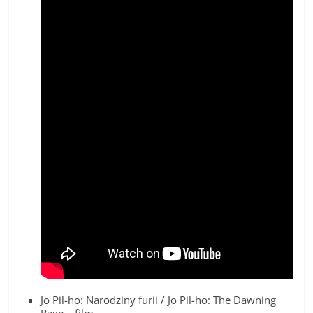
Jo Pil-ho: Narodziny furii / Jo Pil-ho: The Dawning