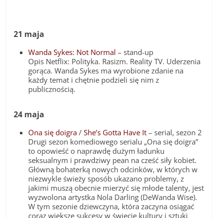
21 maja
Wanda Sykes: Not Normal
– stand-up
Opis Netflix: Polityka. Rasizm. Reality TV. Uderzenia
gorąca. Wanda Sykes ma wyrobione zdanie na
każdy temat i chętnie podzieli się nim z
publicznością.
24 maja
Ona się doigra
/
She’s Gotta Have It
– serial, sezon 2
Drugi sezon komediowego serialu „Ona się doigra”
to opowieść o naprawdę dużym ładunku
seksualnym i prawdziwy pean na cześć siły kobiet.
Główną bohaterką nowych odcinków, w których w
niezwykle świeży sposób ukazano problemy, z
jakimi muszą obecnie mierzyć się młode talenty, jest
wyzwolona artystka Nola Darling (DeWanda Wise).
W tym sezonie dziewczyna, która zaczyna osiągać
coraz większe sukcesy w świecie kultury i sztuki