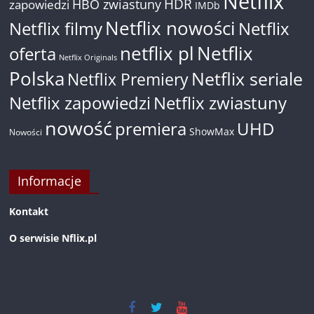
Netflix
HDR
HBO zwiastuny
zapowiedzi
IMDb
Netflix nowości
Netflix filmy
Netflix
netflix pl
Netflix
oferta
Netflix Originals
Polska
Netflix seriale
Netflix Premiery
Netflix zapowiedzi
Netflix zwiastuny
nowość
premiera
UHD
ShowMax
Nowości
Informacje
Kontakt
O serwisie Nflix.pl