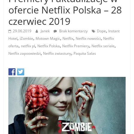
ofercie Netflix Polska – 28
czerwiec 2019
,
29.06.2019
Janek
Brak komentarzy
Dope
Instant
,
,
,
,
,
Hotel
iZombie
Motown Magic
Netflix
Netflix nowości
Netflix
,
,
,
,
,
oferta
netflix pl
Netflix Polska
Netflix Premiery
Netflix seriale
,
,
Netflix zapoowiedzi
Netflix zwiastuny
Paquita Salas