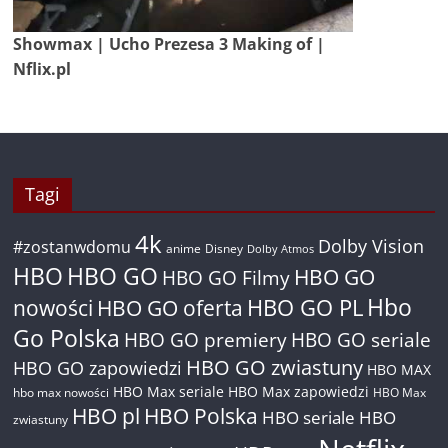
Showmax | Ucho Prezesa 3 Making of |
Nflix.pl
Tagi
4k
Dolby Vision
#zostanwdomu
anime
Disney
Dolby Atmos
HBO
HBO GO
HBO GO
HBO GO Filmy
Hbo
nowości
HBO GO oferta
HBO GO PL
Go Polska
HBO GO premiery
HBO GO seriale
HBO GO zwiastuny
HBO GO zapowiedzi
HBO MAX
HBO Max seriale
HBO Max zapowiedzi
hbo max nowości
HBO Max
HBO pl
HBO Polska
HBO seriale
HBO
zwiastuny