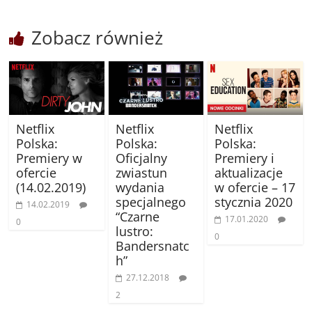
Zobacz również
Netflix
Netflix
Netflix
Polska:
Polska:
Polska:
Premiery w
Oficjalny
Premiery i
ofercie
zwiastun
aktualizacje
(14.02.2019)
wydania
w ofercie – 17
specjalnego
stycznia 2020
14.02.2019
“Czarne
17.01.2020
0
lustro:
0
Bandersnatc
h”
27.12.2018
2