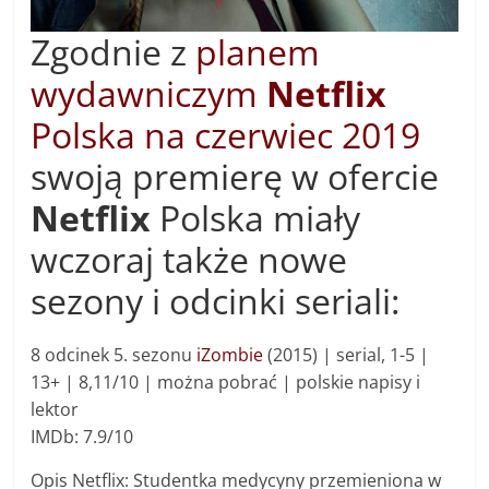
Zgodnie z
planem
wydawniczym
Netflix
Polska na czerwiec 2019
swoją premierę w ofercie
Netflix
Polska miały
wczoraj także nowe
sezony i odcinki seriali:
8 odcinek 5. sezonu
iZombie
(2015) | s
erial, 1-5 |
13+ |
8,11/10 | można pobrać | polskie napisy i
lektor
IMDb: 7.9/10
Opis Netflix: Studentka medycyny przemieniona w