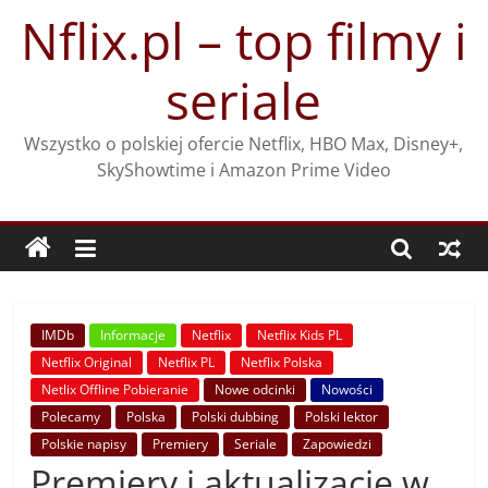
Przejdź
Nflix.pl – top filmy i
do
treści
seriale
Wszystko o polskiej ofercie Netflix, HBO Max, Disney+,
SkyShowtime i Amazon Prime Video
IMDb
Informacje
Netflix
Netflix Kids PL
Netflix Original
Netflix PL
Netflix Polska
Netlix Offline Pobieranie
Nowe odcinki
Nowości
Polecamy
Polska
Polski dubbing
Polski lektor
Polskie napisy
Premiery
Seriale
Zapowiedzi
Premiery i aktualizacje w