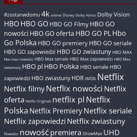
4k
Dolby Vision
#zostanwdomu
anime
Disney
Dolby Atmos
HBO
HBO GO
HBO GO
HBO GO Filmy
Hbo
nowości
HBO GO oferta
HBO GO PL
Go Polska
HBO GO premiery
HBO GO seriale
HBO GO zwiastuny
HBO GO zapowiedzi
HBO MAX
HBO Max seriale
HBO Max zapowiedzi
hbo max nowości
HBO Max
HBO pl
HBO Polska
HBO seriale
HBO
zwiastuny
Netflix
HDR
HBO zwiastuny
zapowiedzi
IMDb
Netflix nowości
Netflix filmy
Netflix
netflix pl
Netflix
oferta
Netflix Originals
Polska
Netflix seriale
Netflix Premiery
Netflix zapowiedzi
Netflix zwiastuny
nowość
premiera
UHD
ShowMax
Nowości