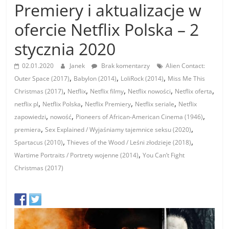
Premiery i aktualizacje w
ofercie Netflix Polska – 2
stycznia 2020
02.01.2020
Janek
Brak komentarzy
Alien Contact:
,
,
,
Outer Space (2017)
Babylon (2014)
LoliRock (2014)
Miss Me This
,
,
,
,
,
Christmas (2017)
Netflix
Netflix filmy
Netflix nowości
Netflix oferta
,
,
,
,
netflix pl
Netflix Polska
Netflix Premiery
Netflix seriale
Netflix
,
,
,
zapowiedzi
nowość
Pioneers of African-American Cinema (1946)
,
,
premiera
Sex Explained / Wyjaśniamy tajemnice seksu (2020)
,
,
Spartacus (2010)
Thieves of the Wood / Leśni złodzieje (2018)
,
Wartime Portraits / Portrety wojenne (2014)
You Can’t Fight
Christmas (2017)