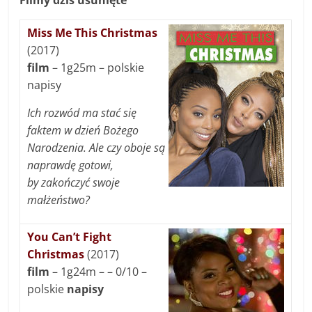
Filmy dziś usunięte
Miss Me This Christmas
(2017)
film
– 1g25m – polskie
napisy
Ich rozwód ma stać się
faktem w dzień Bożego
Narodzenia. Ale czy oboje są
naprawdę gotowi,
by zakończyć swoje
małżeństwo?
You Can’t Fight
Christmas
(2017)
film
– 1g24m – – 0/10 –
polskie
napisy