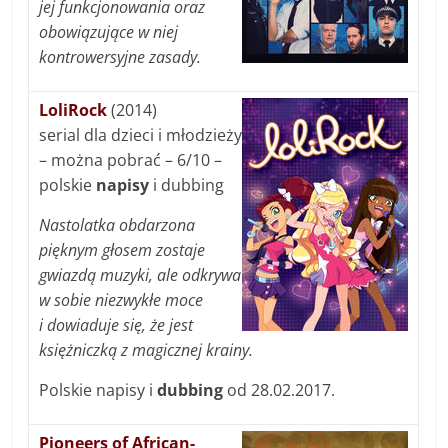
jej funkcjonowania oraz
obowiązujące w niej
kontrowersyjne zasady.
LoliRock
(2014)
serial dla dzieci i młodzieży
– można pobrać – 6/10 –
polskie
napisy
i dubbing
Nastolatka obdarzona
pięknym głosem zostaje
gwiazdą muzyki, ale odkrywa
w sobie niezwykłe moce
i dowiaduje się, że jest
księżniczką z magicznej krainy.
Polskie napisy i
dubbing
od 28.02.2017.
Pioneers of African-