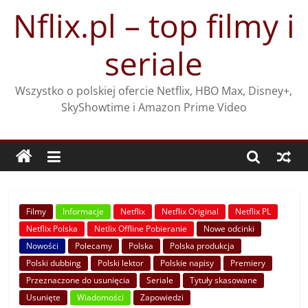
Przejdź
Nflix.pl – top filmy i
do
treści
seriale
Wszystko o polskiej ofercie Netflix, HBO Max, Disney+,
SkyShowtime i Amazon Prime Video
Filmy
Informacje
Netflix
Netflix Original
Netflix PL
Netflix Polska
Netlix Offline Pobieranie
Nowe odcinki
Nowości
Polecamy
Polska
Polska produkcja
Polski dubbing
Polski lektor
Polskie napisy
Premiery
Przeznaczone do usunięcia
Seriale
Tytuły skasowane
Usunięte
Wiadomości
Zapowiedzi