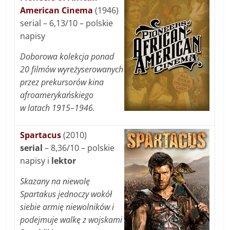
American Cinema
(1946)
serial – 6,13/10 – polskie
napisy
Doborowa kolekcja ponad
20 filmów wyreżyserowanych
przez prekursorów kina
afroamerykańskiego
w latach 1915–1946.
Spartacus
(2010)
serial
– 8,36/10 – polskie
napisy i
lektor
Skazany na niewolę
Spartakus jednoczy wokół
siebie armię niewolników i
podejmuje walkę z wojskami