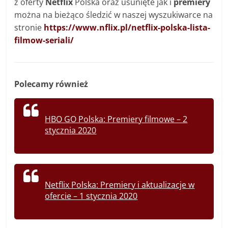
z oferty
Netflix
Polska oraz usunięte jak i
premiery
można na bieżąco śledzić w naszej wyszukiwarce na
stronie
https://www.nflix.pl/netflix-polska-lista-
filmow-seriali/
Polecamy również
HBO GO Polska: Premiery filmowe – 2
stycznia 2020
Netflix Polska: Premiery i aktualizacje w
ofercie – 1 stycznia 2020