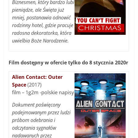
Biznesmen, który bardzo lubi
pieniądze, ale Święta już
mniej, postanawia odnowić
rodzinny hotel, gdzie pracuje
radosna dekoratorka, która
uwielbia Boże Narodzenie.
Film dostępny w ofercie tylko do 8 stycznia 2020r
Alien Contact: Outer
Space
(2017)
film – 1g2m -polskie napisy
Dokument poświęcony
podejmowanym przez ludzi
próbom odebrania i
odczytania sygnałów
nadawanych przez