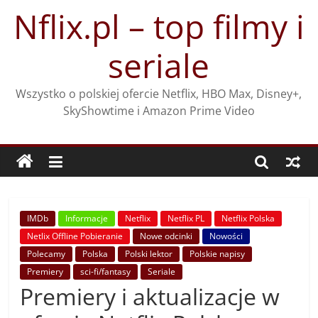
Przejdź
Nflix.pl – top filmy i
do
treści
seriale
Wszystko o polskiej ofercie Netflix, HBO Max, Disney+,
SkyShowtime i Amazon Prime Video
IMDb
Informacje
Netflix
Netflix PL
Netflix Polska
Netlix Offline Pobieranie
Nowe odcinki
Nowości
Polecamy
Polska
Polski lektor
Polskie napisy
Premiery
sci-fi/fantasy
Seriale
Premiery i aktualizacje w