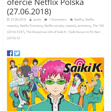
ofercie Netflix Polska
(27.06.2018)
,
27.06.2018
Janek
1 Komentarz
Netflix
Netflix
,
,
,
,
,
nowości
Netflix Premiery
Netflix seriale
nowość
premiera
The 100
,
(2014) S5:E7
The Disastrous Life of Saiki K. / Saiki Kusuo no Psi Nan
(2016) S2