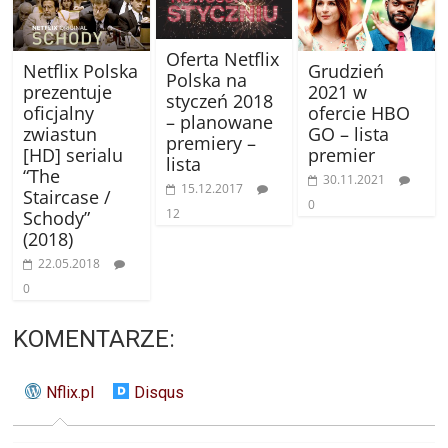
Oferta Netflix
Netflix Polska
Grudzień
Polska na
prezentuje
2021 w
styczeń 2018
oficjalny
ofercie HBO
– planowane
zwiastun
GO – lista
premiery –
[HD] serialu
premier
lista
“The
30.11.2021
15.12.2017
Staircase /
0
12
Schody”
(2018)
22.05.2018
0
KOMENTARZE:
Nflix.pl
Disqus