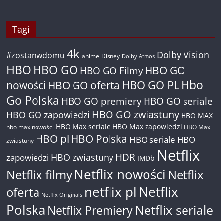
Tagi
4k
Dolby Vision
#zostanwdomu
anime
Disney
Dolby Atmos
HBO
HBO GO
HBO GO
HBO GO Filmy
Hbo
nowości
HBO GO oferta
HBO GO PL
Go Polska
HBO GO premiery
HBO GO seriale
HBO GO zwiastuny
HBO GO zapowiedzi
HBO MAX
HBO Max seriale
HBO Max zapowiedzi
hbo max nowości
HBO Max
HBO pl
HBO Polska
HBO seriale
HBO
zwiastuny
Netflix
HDR
HBO zwiastuny
zapowiedzi
IMDb
Netflix nowości
Netflix filmy
Netflix
netflix pl
Netflix
oferta
Netflix Originals
Polska
Netflix seriale
Netflix Premiery