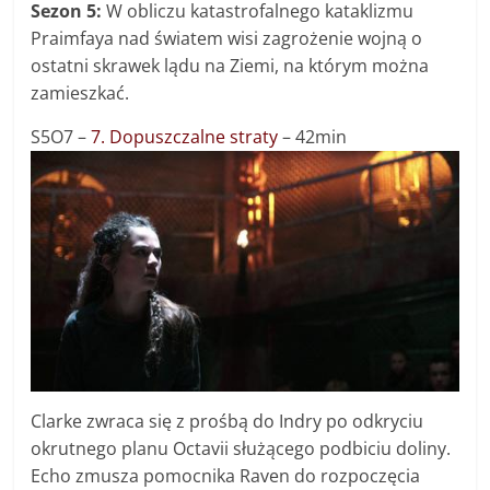
Sezon 5:
W obliczu katastrofalnego kataklizmu
Praimfaya nad światem wisi zagrożenie wojną o
ostatni skrawek lądu na Ziemi, na którym można
zamieszkać.
S5O7 –
7. Dopuszczalne straty
– 42min
Clarke zwraca się z prośbą do Indry po odkryciu
okrutnego planu Octavii służącego podbiciu doliny.
Echo zmusza pomocnika Raven do rozpoczęcia